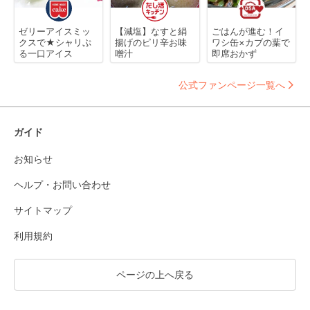
ゼリーアイスミッ
【減塩】なすと絹
ごはんが進む！イ
クスで★シャリぷ
揚げのピリ辛お味
ワシ缶×カブの葉で
る一口アイス
噌汁
即席おかず
公式ファンページ一覧へ
ガイド
お知らせ
ヘルプ・お問い合わせ
サイトマップ
利用規約
ページの上へ戻る