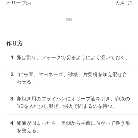
オリーブ油
大さじ1
【PR】
作り方
1
卵は割り、フォークで切るようによく溶いておく。
2
1に枝豆、マヨネーズ、砂糖、片栗粉を加え混ぜ合
わせる。
3
卵焼き用のフライパンにオリーブ油を引き、卵液の
1/3を入れ少し混ぜ、弱火で固まるのを待つ。
4
卵液が固まったら、奥側から手前に向かって巻き形
を整える。