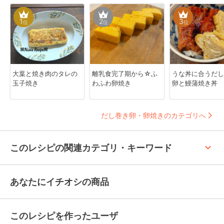
1
2
3
位
位
位
大葉と焼き肉のタレの
離乳食完了期から☆ふ
うな丼に合うだし
玉子焼き
わふわ卵焼き
卵と鰻蒲焼き丼
だし巻き卵・卵焼きのカテゴリへ
keyboard_arrow_up
このレシピの関連カテゴリ・キーワード
あなたにイチオシの商品
このレシピを作ったユーザ