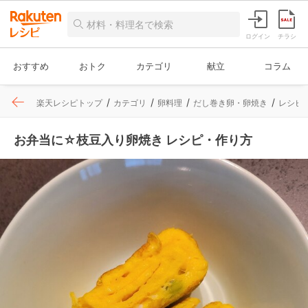
ログイン
チラシ
おすすめ
おトク
カテゴリ
献立
コラム
楽天レシピトップ
カテゴリ
卵料理
だし巻き卵・卵焼き
レシピ
お弁当に☆枝豆入り卵焼き レシピ・作り方