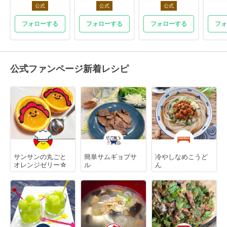
公式
公式
公式
フォローする
フォローする
フォローする
フォ
公式ファンページ新着レシピ
サンサンの丸ごと
簡単サムギョプサ
冷やしなめこうど
オレンジゼリー☆
ル
ん