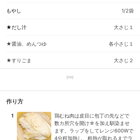
もやし
1/2袋
★だし汁
大さじ１
★醤油、めんつゆ
各小さじ１
★すりごま
大さじ２
【PR】
作り方
1
鶏むね肉は皮目に包丁の先などで
数カ所穴を開け☆を加え馴染ませ
ます。ラップをしてレンジ600Wで
4分程加熱し、粗熱が取れるまでラ