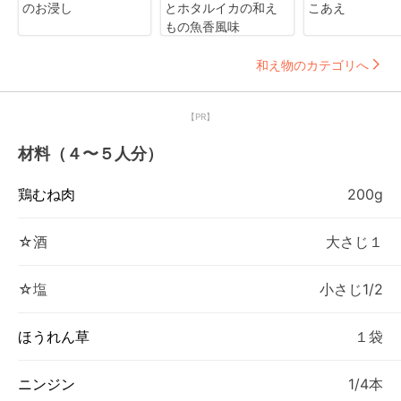
のお浸し
とホタルイカの和え
こあえ
もの魚香風味
和え物のカテゴリへ
【PR】
材料（４〜５人分）
鶏むね肉
200g
☆酒
大さじ１
☆塩
小さじ1/2
ほうれん草
１袋
ニンジン
1/4本