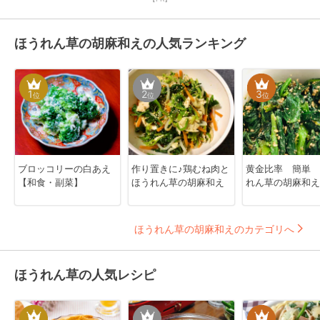
ほうれん草の胡麻和えの人気ランキング
1
2
3
位
位
位
ブロッコリーの白あえ
作り置きに♪鶏むね肉と
黄金比率 簡単 
【和食・副菜】
ほうれん草の胡麻和え
れん草の胡麻和え
ほうれん草の胡麻和えのカテゴリへ
ほうれん草の人気レシピ