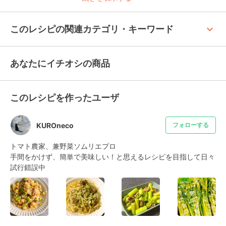
keyboard_arrow_up
このレシピの関連カテゴリ・キーワード
あなたにイチオシの商品
このレシピを作ったユーザ
KUROneco
フォローする
トマト農家、兼野菜ソムリエプロ

手間をかけず、簡単で美味しい！と思えるレシピを目指して日々
試行錯誤中