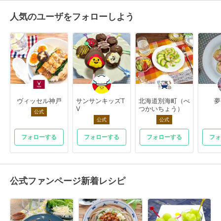
人気のユーザをフォローしよう
ヴィッセル神戸
サンサンキッズT
北海道別海町（べ
夢
V
つかいちょう）
公式
公式
公式
フォローする
フォローする
フォローする
フォ
公式ファンページ新着レシピ