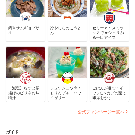
簡単サムギョプサ
冷やしなめこうど
ゼリーアイスミッ
ル
ん
クスで★シャリぷ
る一口アイス
【減塩】なすと絹
シュワシュワ☆く
ごはんが進む！イ
揚げのピリ辛お味
もりんブルーハワ
ワシ缶×カブの葉で
噌汁
イゼリー♪
即席おかず
公式ファンページ一覧へ
ガイド