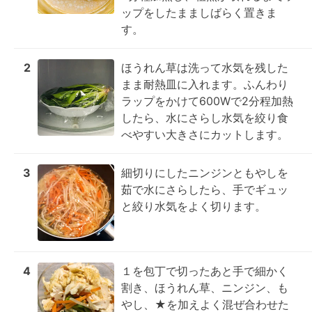
ップをしたまましばらく置きま
す。
2
ほうれん草は洗って水気を残した
まま耐熱皿に入れます。ふんわり
ラップをかけて600Wで2分程加熱
したら、水にさらし水気を絞り食
べやすい大きさにカットします。
3
細切りにしたニンジンともやしを
茹で水にさらしたら、手でギュッ
と絞り水気をよく切ります。
4
１を包丁で切ったあと手で細かく
割き、ほうれん草、ニンジン、も
やし、★を加えよく混ぜ合わせた