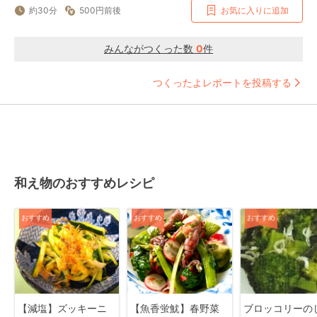
約30分
500円前後
お気に入りに追加
みんながつくった数
0
件
つくったよレポートを投稿する
和え物のおすすめレシピ
おすすめ
おすすめ
おすすめ
【減塩】ズッキーニ
【魚香蛍魷】春野菜
ブロッコリーの