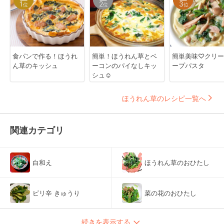
1
2
3
位
位
位
食パンで作る！ほうれ
簡単！ほうれん草とベ
簡単美味♡クリー
ん草のキッシュ
ーコンのパイなしキッ
ープパスタ
シュ☺
ほうれん草のレシピ一覧へ
関連カテゴリ
白和え
ほうれん草のおひたし
ピリ辛 きゅうり
菜の花のおひたし
続きを表示する