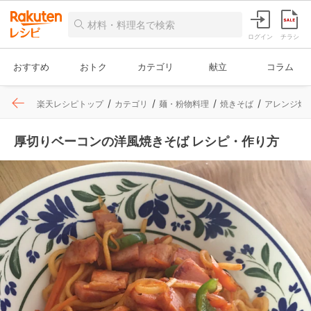
ログイン
チラシ
おすすめ
おトク
カテゴリ
献立
コラム
楽天レシピトップ
カテゴリ
麺・粉物料理
焼きそば
アレンジ焼
厚切りベーコンの洋風焼きそば レシピ・作り方