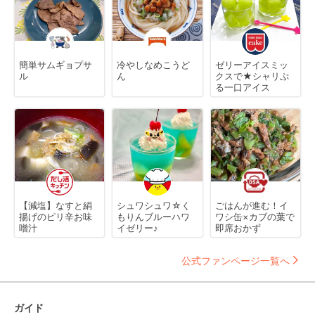
簡単サムギョプサ
冷やしなめこうど
ゼリーアイスミッ
ル
ん
クスで★シャリぷ
る一口アイス
【減塩】なすと絹
シュワシュワ☆く
ごはんが進む！イ
揚げのピリ辛お味
もりんブルーハワ
ワシ缶×カブの葉で
噌汁
イゼリー♪
即席おかず
公式ファンページ一覧へ
ガイド