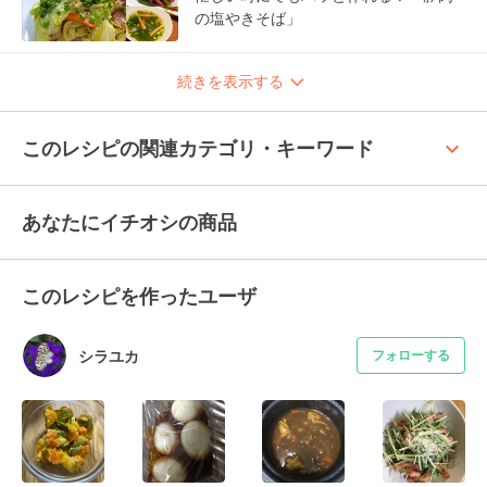
の塩やきそば」
続きを表示する
keyboard_arrow_up
このレシピの関連カテゴリ・キーワード
あなたにイチオシの商品
このレシピを作ったユーザ
シラユカ
フォローする