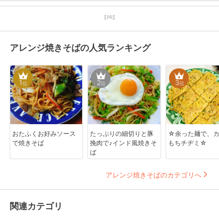
【PR】
アレンジ焼きそばの人気ランキング
1
2
3
位
位
位
おたふくお好みソース
たっぷりの細切りと豚
☆余った麺で、
で焼きそば
挽肉で♪インド風焼きそ
もちチヂミ☆
ば
アレンジ焼きそばのカテゴリへ
関連カテゴリ