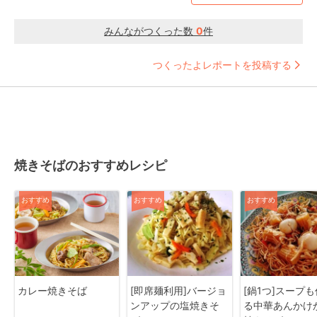
みんながつくった数
0
件
つくったよレポートを投稿する
焼きそばのおすすめレシピ
おすすめ
おすすめ
おすすめ
カレー焼きそば
[即席麺利用]バージョ
[鍋1つ]スープ
ンアップの塩焼きそ
る中華あんかけ