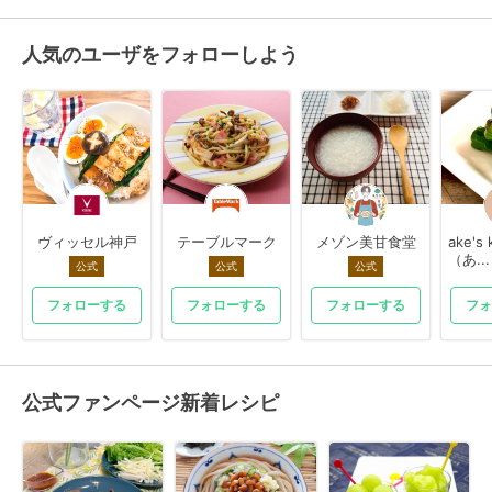
人気のユーザをフォローしよう
ヴィッセル神戸
テーブルマーク
メゾン美甘食堂
ake's 
（あ...
公式
公式
公式
フォローする
フォローする
フォローする
フォ
公式ファンページ新着レシピ