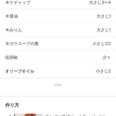
☆ケチャップ
大さじ3〜4
☆醤油
大さじ1
☆みりん
大さじ1
☆ガラスープの素
小さじ1/2
塩胡椒
少々
オリーブオイル
小さじ2
【PR】
作り方