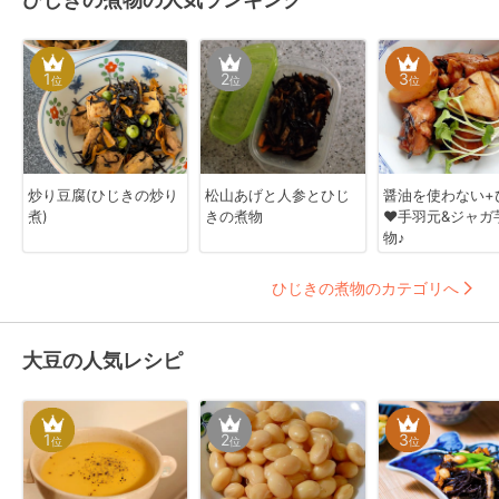
1
2
3
位
位
位
炒り豆腐(ひじきの炒り
松山あげと人参とひじ
醤油を使わない+
煮)
きの煮物
❤手羽元&ジャガ
物♪
ひじきの煮物のカテゴリへ
大豆の人気レシピ
1
2
3
位
位
位