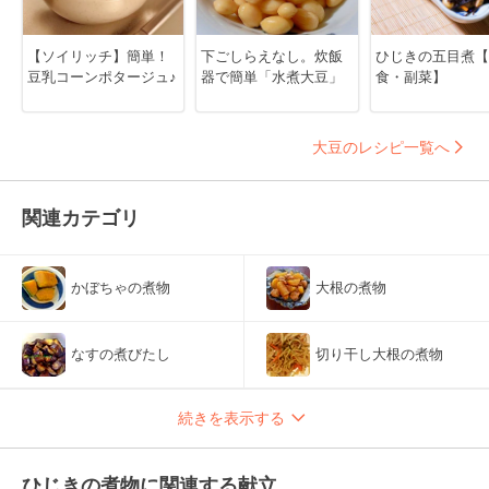
【ソイリッチ】簡単！
下ごしらえなし。炊飯
ひじきの五目煮【
豆乳コーンポタージュ♪
器で簡単「水煮大豆」
食・副菜】
大豆のレシピ一覧へ
関連カテゴリ
かぼちゃの煮物
大根の煮物
なすの煮びたし
切り干し大根の煮物
続きを表示する
ひじきの煮物に関連する献立