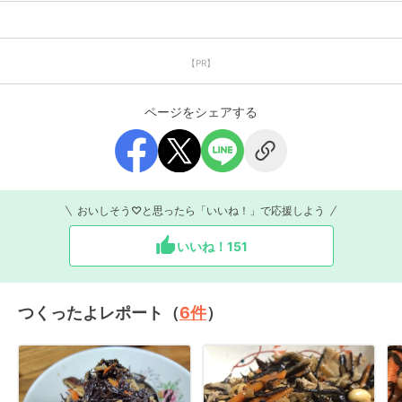
【PR】
ページをシェアする
おいしそう♡と思ったら「いいね！」で応援しよう
いいね！
151
つくったよレポート（
6
件
）