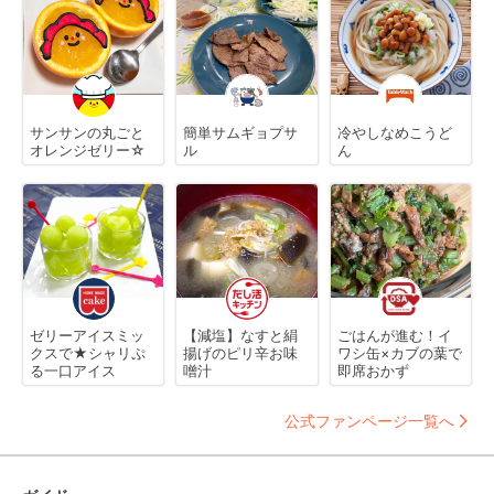
サンサンの丸ごと
簡単サムギョプサ
冷やしなめこうど
オレンジゼリー☆
ル
ん
ゼリーアイスミッ
【減塩】なすと絹
ごはんが進む！イ
クスで★シャリぷ
揚げのピリ辛お味
ワシ缶×カブの葉で
る一口アイス
噌汁
即席おかず
公式ファンページ一覧へ