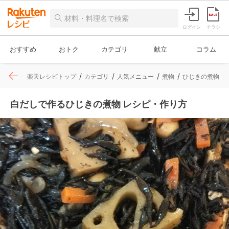
ログイン
チラシ
おすすめ
おトク
カテゴリ
献立
コラム
楽天レシピトップ
カテゴリ
人気メニュー
煮物
ひじきの煮物
白だしで作るひじきの煮物 レシピ・作り方