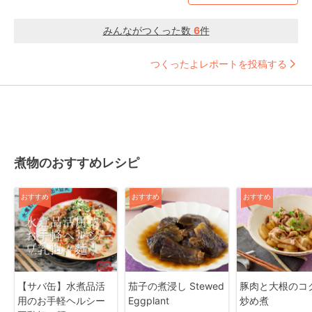
みんながつくった数
6
件
つくったよレポートを投稿する
煮物のおすすめレシピ
おすすめ
おすすめ
おすすめ
【サバ缶】水煮品活
茄子の煮浸し Stewed
豚肉と大根のコ
用のお手軽ヘルシー
Eggplant
炒め煮