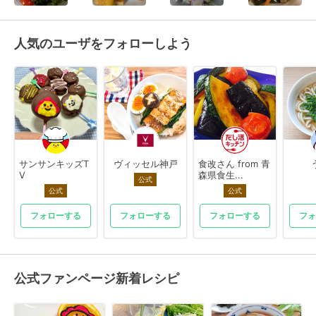
人気のユーザをフォローしよう
サンサンキッズT
ヴィッセル神戸
食改さん from 青
V
森県食生...
公式
公式
公式
フォローする
フォローする
フォローする
フォ
公式ファンページ新着レシピ