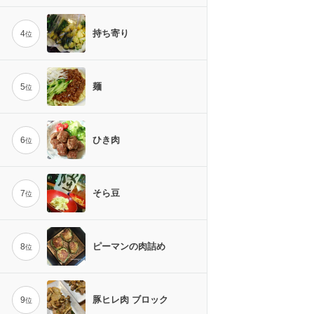
持ち寄り
4
位
麺
5
位
ひき肉
6
位
そら豆
7
位
ピーマンの肉詰め
8
位
豚ヒレ肉 ブロック
9
位