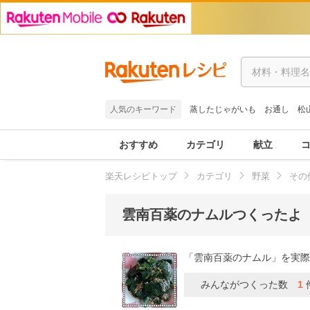
人気のキーワード
蒸したじゃがいも
お通し
松
おすすめ
カテゴリ
献立
楽天レシピトップ
カテゴリ
野菜
その
雲南百薬のナムルつくったよ
「雲南百薬のナムル」を実際
みんながつくった数
1