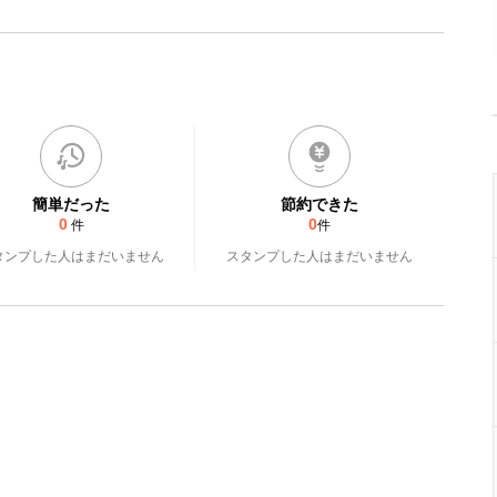
簡単だった
節約できた
0
0
件
件
タンプした人はまだいません
スタンプした人はまだいません