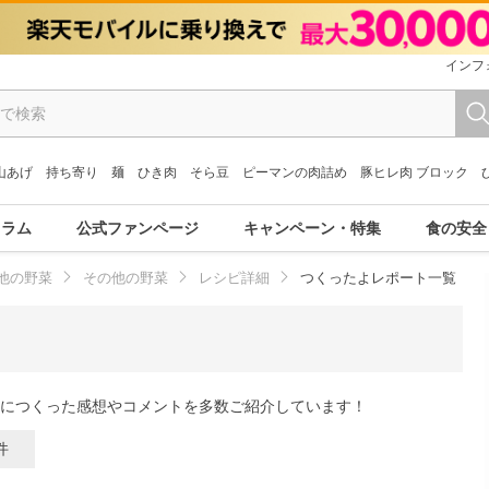
インフ
山あげ
持ち寄り
麺
ひき肉
そら豆
ピーマンの肉詰め
豚ヒレ肉 ブロック
コラム
公式ファンページ
キャンペーン・特集
食の安全
他の野菜
その他の野菜
レシピ詳細
つくったよレポート一覧
につくった感想やコメントを多数ご紹介しています！
件