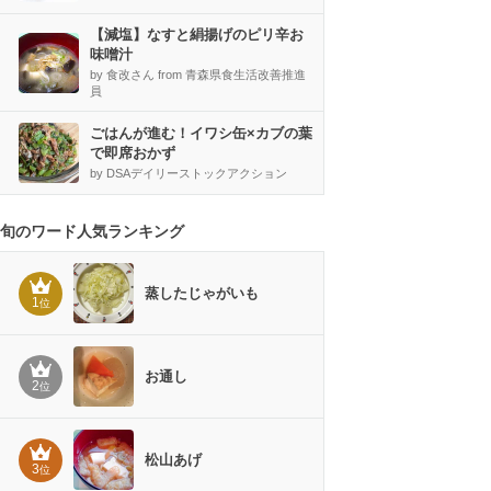
【減塩】なすと絹揚げのピリ辛お
味噌汁
by 食改さん from 青森県食生活改善推進
員
ごはんが進む！イワシ缶×カブの葉
で即席おかず
by DSAデイリーストックアクション
旬のワード人気ランキング
蒸したじゃがいも
1
位
お通し
2
位
松山あげ
3
位