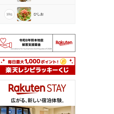
ひしお
10
位