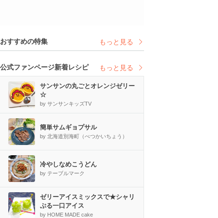
おすすめの特集
もっと見る
公式ファンページ新着レシピ
もっと見る
サンサンの丸ごとオレンジゼリー
☆
by サンサンキッズTV
簡単サムギョプサル
by 北海道別海町（べつかいちょう）
冷やしなめこうどん
by テーブルマーク
ゼリーアイスミックスで★シャリ
ぷる一口アイス
by HOME MADE cake