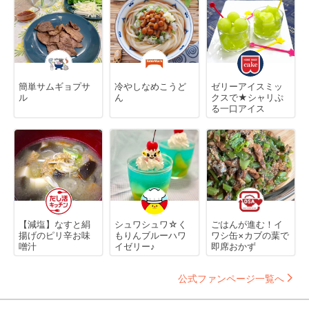
簡単サムギョプサ
冷やしなめこうど
ゼリーアイスミッ
ル
ん
クスで★シャリぷ
る一口アイス
【減塩】なすと絹
シュワシュワ☆く
ごはんが進む！イ
揚げのピリ辛お味
もりんブルーハワ
ワシ缶×カブの葉で
噌汁
イゼリー♪
即席おかず
公式ファンページ一覧へ