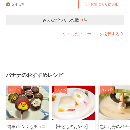
5分以内
お気に入りに追加
みんながつくった数
0
件
つくったよレポートを投稿する
バナナのおすすめレシピ
おすすめ
おすすめ
おすすめ
簡単♪サンくもチョコ
【子どものおやつ】
黒いお舟のバナ