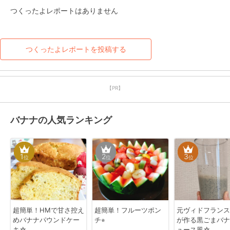
つくったよレポートはありません
つくったよレポートを投稿する
【PR】
バナナの人気ランキング
1
2
3
位
位
位
超簡単！HMで甘さ控え
超簡単！フルーツポン
元ヴィドフランス
めバナナパウンドケー
チ⭐︎
が作る黒ごまバナ
キ☆
ュース風☆