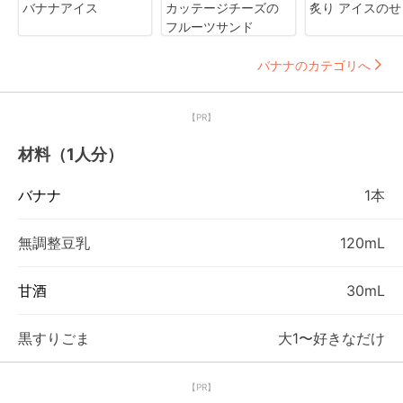
バナナアイス
カッテージチーズの
炙り アイスのせ
フルーツサンド
バナナのカテゴリへ
【PR】
材料（1人分）
バナナ
1本
無調整豆乳
120mL
甘酒
30mL
黒すりごま
大1〜好きなだけ
【PR】