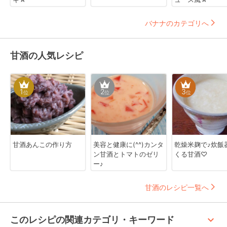
バナナのカテゴリへ
甘酒の人気レシピ
1
2
3
位
位
位
甘酒あんこの作り方
美容と健康に(^^)カンタ
乾燥米麹で♪炊飯
ン甘酒とトマトのゼリ
くる甘酒♡
ー♪
甘酒のレシピ一覧へ
keyboard_arrow_up
このレシピの関連カテゴリ・キーワード