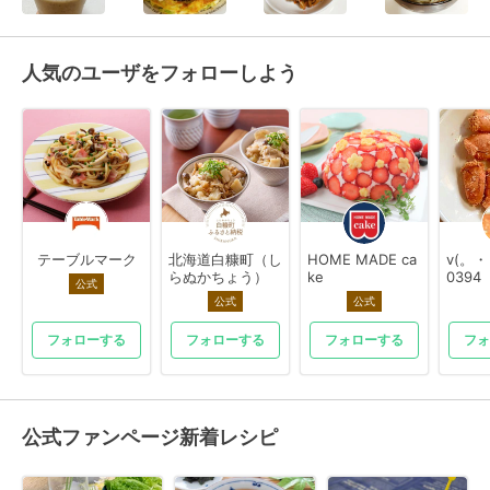
人気のユーザをフォローしよう
テーブルマーク
北海道白糠町（し
HOME MADE ca
v(。
らぬかちょう）
ke
0394
公式
公式
公式
フォローする
フォローする
フォローする
フォ
公式ファンページ新着レシピ