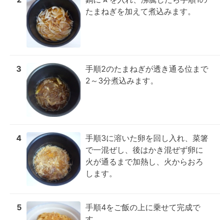
たまねぎを加えて煮込みます。
3
手順2のたまねぎが透き通る位まで
2～3分煮込みます。
4
手順3に溶いた卵を回し入れ、菜箸
で一混ぜし、後はかき混ぜず卵に
火が通るまで加熱し、火からおろ
します。
5
手順4をご飯の上に乗せて完成で
す。