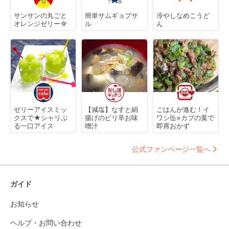
サンサンの丸ごと
簡単サムギョプサ
冷やしなめこうど
オレンジゼリー☆
ル
ん
ゼリーアイスミッ
【減塩】なすと絹
ごはんが進む！イ
クスで★シャリぷ
揚げのピリ辛お味
ワシ缶×カブの葉で
る一口アイス
噌汁
即席おかず
公式ファンページ一覧へ
ガイド
お知らせ
ヘルプ・お問い合わせ