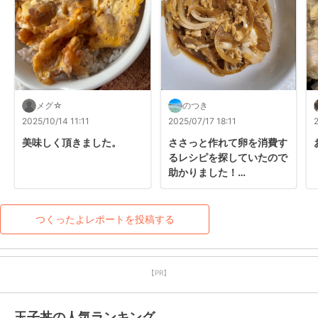
メグ☆
のつき
2025/10/14 11:11
2025/07/17 18:11
美味しく頂きました。
ささっと作れて卵を消費す
るレシピを探していたので
助かりました！

味も美味しかったです。

ありがとうございました。
つくったよレポートを投稿する
【PR】
玉子丼の人気ランキング