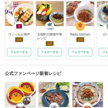
ヴィッセル神戸
古樹軒の簡単中華
Radio kitchen
ぴ
レシピ
公式
公式
公式
フォローする
フォローする
フォローする
フォ
公式ファンページ新着レシピ