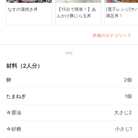
なすの蒲焼き丼
【15分で簡単！】あ
[電子レンジ]サ
んかけ豚にら玉丼
満足丼！
丼物のカテゴリへ
【PR】
材料（2人分）
卵
2個
たまねぎ
1個
☆醤油
大さじ2
☆砂糖
小さじ1