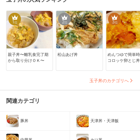
1
2
3
位
位
位
親子丼〜離乳食完了期
松山あげ丼
めんつゆで簡単時
から取り分けＯＫ〜
コロッケ卵とじ
玉子丼のカテゴリへ
関連カテゴリ
豚丼
天津丼・天津飯
中華丼
カツ丼