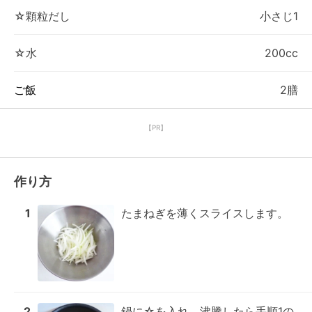
☆顆粒だし
小さじ1
☆水
200cc
ご飯
2膳
【PR】
作り方
1
たまねぎを薄くスライスします。
2
鍋に☆を入れ、沸騰したら手順1の