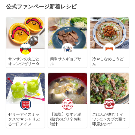
公式ファンページ新着レシピ
サンサンの丸ごと
簡単サムギョプサ
冷やしなめこうど
オレンジゼリー☆
ル
ん
ゼリーアイスミッ
【減塩】なすと絹
ごはんが進む！イ
クスで★シャリぷ
揚げのピリ辛お味
ワシ缶×カブの葉で
る一口アイス
噌汁
即席おかず