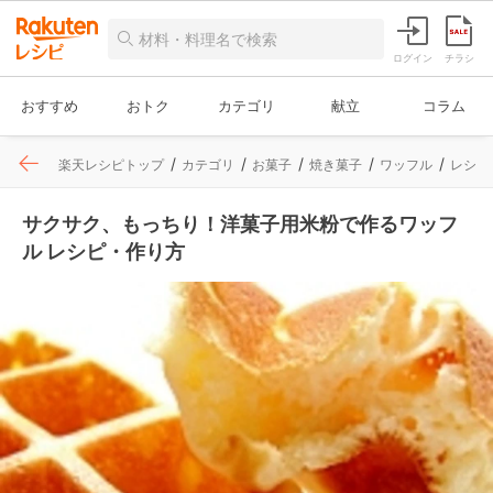
ログイン
チラシ
おすすめ
おトク
カテゴリ
献立
コラム
楽天レシピトップ
カテゴリ
お菓子
焼き菓子
ワッフル
レシピ
サクサク、もっちり！洋菓子用米粉で作るワッフ
ル レシピ・作り方