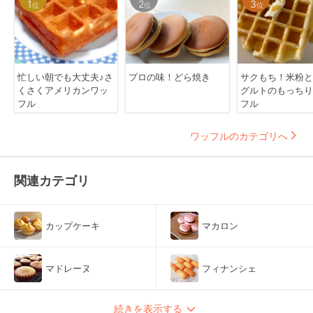
1
2
3
位
位
位
忙しい朝でも大丈夫♪さ
プロの味！どら焼き
サクもち！米粉と
くさくアメリカンワッ
グルトのもっちり
フル
フル
ワッフルのカテゴリへ
関連カテゴリ
カップケーキ
マカロン
マドレーヌ
フィナンシェ
続きを表示する