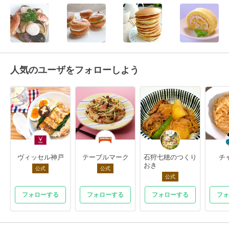
人気のユーザをフォローしよう
ヴィッセル神戸
テーブルマーク
石狩七穂のつくり
チ
おき
公式
公式
公式
フォローする
フォローする
フォローする
フォ