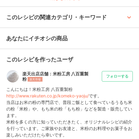
keyboard_arrow_up
このレシピの関連カテゴリ・キーワード
あなたにイチオシの商品
このレシピを作ったユーザ
楽天出店店舗：米粉工房 八百重製
フォローする
粉
楽天市場
こんにちは！米粉工房 八百重製粉
http://www.rakuten.co.jp/komeko-yaoju/
です。

当店はお米の粉の専門店で、普段ご飯として食べているうるち米
の粉「米粉」や、もち米の粉「もち粉」などを製造・販売してい
ます。

米粉を多くの方に知っていただきたく、オリジナルレシピの紹介
を行っています。ご家族やお友達と、米粉のお料理やお菓子をお
楽しみいただけたら幸いです。