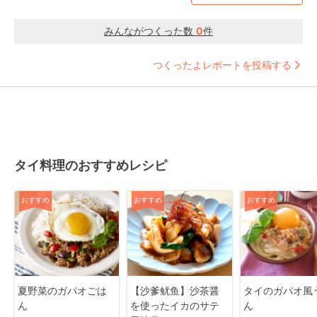
みんながつくった数
0
件
つくったよレポートを投稿する
タイ料理のおすすめレシピ
おすすめ
おすすめ
おすすめ
夏野菜のガパオごは
【沙爹鱿鱼】沙茶醤
タイのガパオ風
ん
を使ったイカのサテ
ん