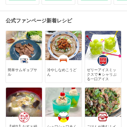
公式ファンページ新着レシピ
簡単サムギョプサ
冷やしなめこうど
ゼリーアイスミッ
ル
ん
クスで★シャリぷ
る一口アイス
【減塩】なすと絹
シュワシュワ☆く
ごはんが進む！イ