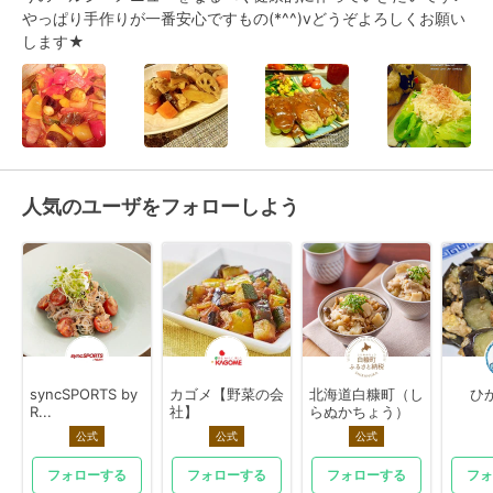
やっぱり手作りが一番安心ですもの(*^^)vどうぞよろしくお願い
します★
人気のユーザをフォローしよう
syncSPORTS by
カゴメ【野菜の会
北海道白糠町（し
ひ
R...
社】
らぬかちょう）
公式
公式
公式
フォローする
フォローする
フォローする
フォ