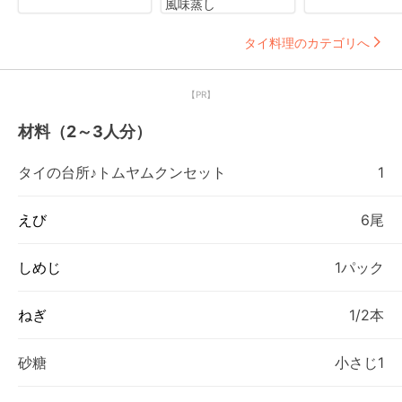
風味蒸し
タイ料理のカテゴリへ
【PR】
材料（2～3人分）
タイの台所♪トムヤムクンセット
1
えび
6尾
しめじ
1パック
ねぎ
1/2本
砂糖
小さじ1