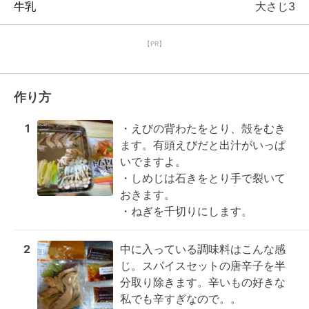
牛乳
大さじ3
【PR】
作り方
1
・えびの背わたをとり、殻をむき
ます。有頭えびだと出汁がいっぱ
いでますよ。

・しめじは石きをとり手で裂いて
おきます。

・ねぎを千切りにします。
2
中に入っている調味料はこんな感
じ。スパイスセットの唐辛子を半
分取り除きます。辛いもの好きな
私でも辛すぎなので。。