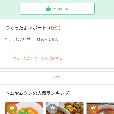
いいね！
0
つくったよレポート（
0
件
）
つくったよレポートはありません
つくったよレポートを投稿する
【PR】
トムヤムクンの人気ランキング
1
2
3
位
位
位