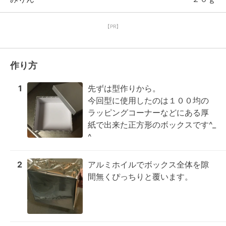
【PR】
作り方
1
先ずは型作りから。

今回型に使用したのは１００均の
ラッピングコーナーなどにある厚
紙で出来た正方形のボックスです^_
^
2
アルミホイルでボックス全体を隙
間無くぴっちりと覆います。