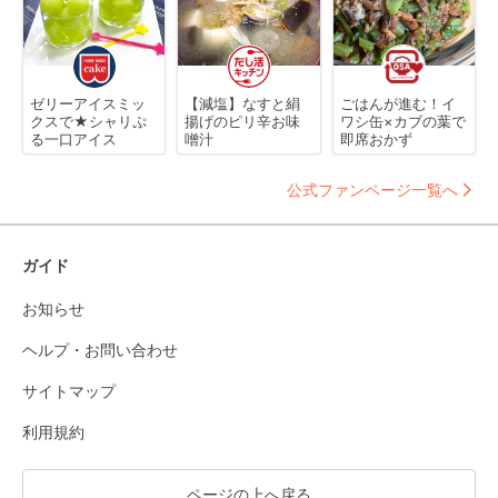
ゼリーアイスミッ
【減塩】なすと絹
ごはんが進む！イ
クスで★シャリぷ
揚げのピリ辛お味
ワシ缶×カブの葉で
る一口アイス
噌汁
即席おかず
公式ファンページ一覧へ
ガイド
お知らせ
ヘルプ・お問い合わせ
サイトマップ
利用規約
ページの上へ戻る