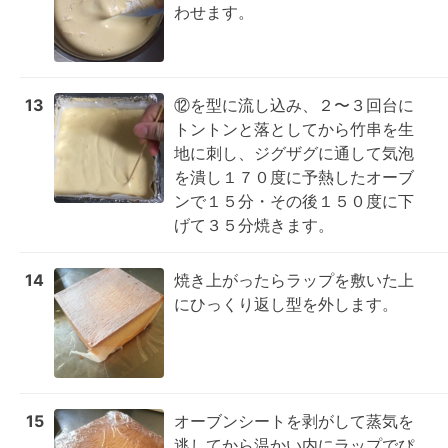
わせます。
13
⑫を型に流し込み、２〜３回台に
トントンと落としてから竹串を生
地に刺し、ジグザグに通して気泡
を潰し１７０度に予熱したオーブ
ンで１５分・その後１５０度に下
げて３５分焼きます。
14
焼き上がったらラップを敷いた上
にひっくり返し型を外します。
15
オーブンシートを剥がして蒸気を
逃してから温かい内にラップでぴ