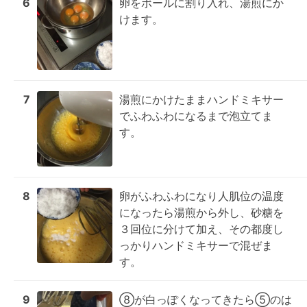
6
卵をボールに割り入れ、湯煎にか
けます。
7
湯煎にかけたままハンドミキサー
でふわふわになるまで泡立てま
す。
8
卵がふわふわになり人肌位の温度
になったら湯煎から外し、砂糖を
３回位に分けて加え、その都度し
っかりハンドミキサーで混ぜま
す。
9
⑧が白っぽくなってきたら⑤のは