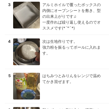
3
アルミホイルで覆ったボックスの
内側にオーブンシートを敷き、型
の出来上がりです♫

一度作れば繰り返し使えるのでオ
ススメです(*´꒳`*)
4
次は生地作りです。

強力粉を振るってボールに入れま
す。
5
はちみつとみりんをレンジで温め
てかき混ぜます。