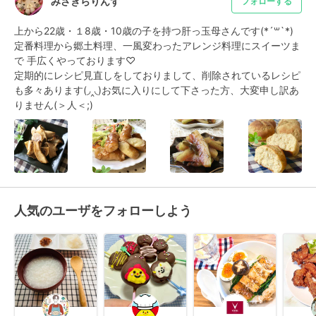
みさきらりんず
フォローする
上から22歳・１8歳・10歳の子を持つ肝っ玉母さんです(*´꒳`*)

定番料理から郷土料理、一風変わったアレンジ料理にスイーツま
で 手広くやっております♡

定期的にレシピ見直しをしておりまして、削除されているレシピ
も多々あります(◞‸◟)お気に入りにして下さった方、大変申し訳あ
りません(＞人＜;)
人気のユーザをフォローしよう