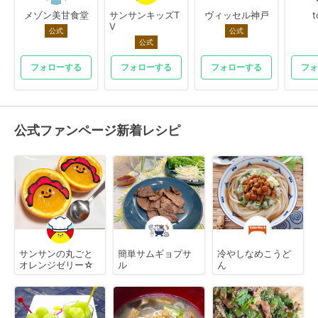
メゾン美甘食堂
サンサンキッズT
ヴィッセル神戸
t
V
公式
公式
公式
フォローする
フォローする
フォローする
フォ
公式ファンページ新着レシピ
サンサンの丸ごと
簡単サムギョプサ
冷やしなめこうど
オレンジゼリー☆
ル
ん