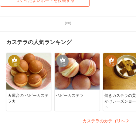
つくったよレポートを投稿する
【PR】
カステラの人気ランキング
1
2
3
位
位
位
★屋台の ベビーカステ
ベビーカステラ
焼きカステラの黄
ラ★
がけレーズンヨー
ト
カステラのカテゴリへ