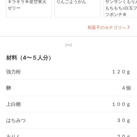
キラキラ☆星空寒天
りんごようかん
サンサンくもり
ゼリー
もちもち♪白玉
ツポンチ☆
和菓子のカテゴリへ
【PR】
材料（4〜５人分）
強力粉
１２０ｇ
卵
４個
上白糖
１００ｇ
はちみつ
３０ｇ
みりん
２０ｇ