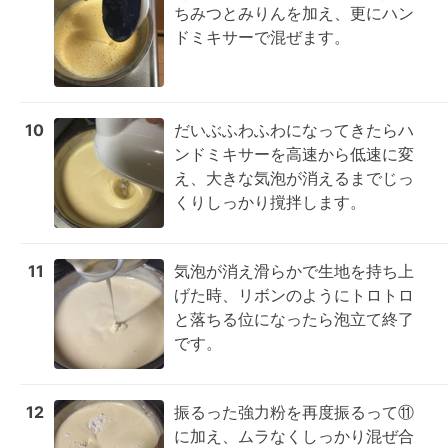
ちみつとみりんを加え、更にハン
ドミキサーで混ぜます。
10
だいぶふわふわになってきたらハ
ンドミキサーを高速から低速に変
え、大きな気泡が消えるまでじっ
くりしっかり撹拌します。
11
気泡が消え滑らかで生地を持ち上
げた時、リボンのようにトロトロ
と落ちる位になったら泡立て終了
です。
12
振るった強力粉を再度振るって⑪
に加え、ムラなくしっかり混ぜ合