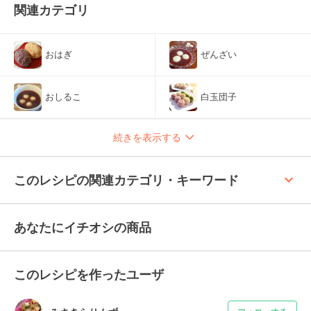
関連カテゴリ
おはぎ
ぜんざい
おしるこ
白玉団子
続きを表示する
keyboard_arrow_up
このレシピの関連カテゴリ・キーワード
あなたにイチオシの商品
このレシピを作ったユーザ