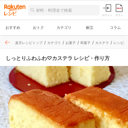
ログイン
チラシ
おすすめ
おトク
カテゴリ
献立
コラム
楽天レシピトップ
カテゴリ
お菓子
和菓子
カステラ
レシピ詳
しっとりふわふわ♡カステラ レシピ・作り方