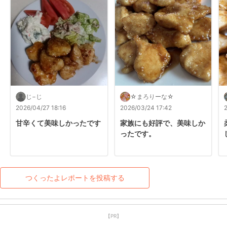
じ−じ
☆まろりーな☆
2026/04/27 18:16
2026/03/24 17:42
甘辛くて美味しかったです
家族にも好評で、美味しか
ったです。
つくったよレポートを投稿する
【PR】