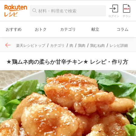
ログイン
チラシ
おすすめ
おトク
カテゴリ
献立
コラム
楽天レシピトップ
カテゴリ
肉
鶏肉
鶏むね肉
レシピ詳細
★鶏ムネ肉の柔らか甘辛チキン★ レシピ・作り方