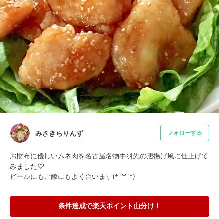
みさきらりんず
フォローする
お財布に優しいムネ肉を名古屋名物手羽先の唐揚げ風に仕上げて
みました♡

ビールにもご飯にもよく合います(*´꒳`*)
条件達成で楽天ポイント山分け！