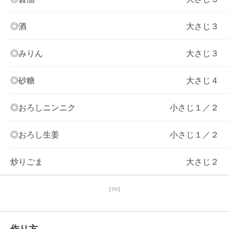
◎酒
大さじ３
◎みりん
大さじ３
◎砂糖
大さじ４
◎おろしニンニク
小さじ１／２
◎おろし生姜
小さじ１／２
炒りごま
大さじ２
【PR】
作り方