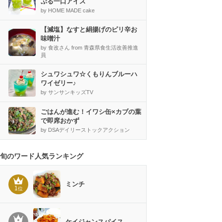
ぷる一口アイス
by HOME MADE cake
【減塩】なすと絹揚げのピリ辛お
味噌汁
by 食改さん from 青森県食生活改善推進
員
シュワシュワ☆くもりんブルーハ
ワイゼリー♪
by サンサンキッズTV
ごはんが進む！イワシ缶×カブの葉
で即席おかず
by DSAデイリーストックアクション
旬のワード人気ランキング
ミンチ
1
位
ケイジャンスパイス