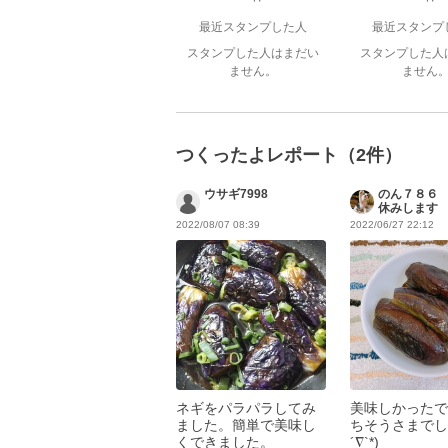
最近スタンプした人
最近スタンプ
スタンプした人はまだい
スタンプした人
ません。
ません
つくったよレポート（2件）
ウサギ7998
のん７８６
休みします
2022/08/07 08:39
2022/06/27 22:12
ネギをパラパラしてみ
美味しかったで
ました。簡単で美味し
ちそうさまでした
くできました。
´∇`*)