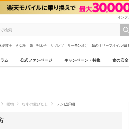
インフ
麻婆茄子
きな粉
麺
明太子
カツレツ
サーモン漬け
鯖のオリーブオイル漬
コラム
公式ファンページ
キャンペーン・特集
食の安全
煮物
なすの煮びたし
レシピ詳細
方