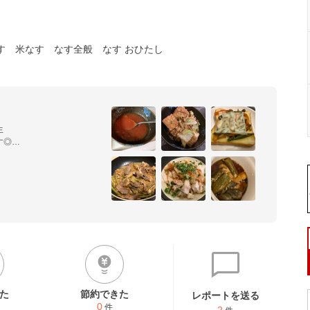
す
米なす
なす全般
なす おひたし


◎

た
節約できた
レポートを送る
0
件