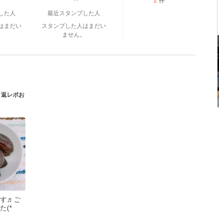
2
件
した人
最近スタンプした人
はまだい
スタンプした人はまだい
。
ません。
 返レポお
す♬ご
(*