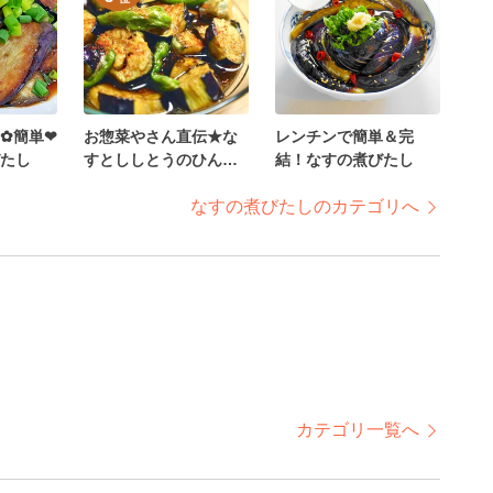
✿簡単❤
お惣菜やさん直伝★な
レンチンで簡単＆完
たし
すとししとうのひんや
結！なすの煮びたし
り煮浸し
なすの煮びたしのカテゴリへ
カテゴリ一覧へ