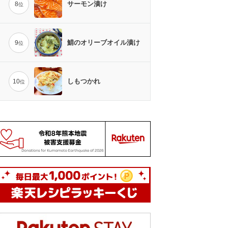
サーモン漬け
8
位
鯖のオリーブオイル漬け
9
位
しもつかれ
10
位