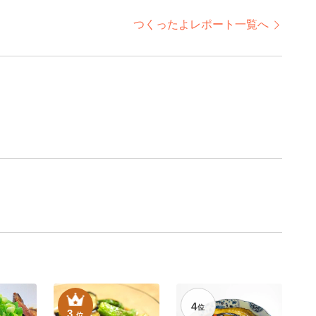
つくったよレポート一覧へ
4
位
3
位