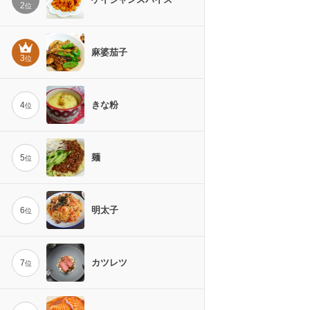
2
位
麻婆茄子
3
位
きな粉
4
位
麺
5
位
明太子
6
位
カツレツ
7
位