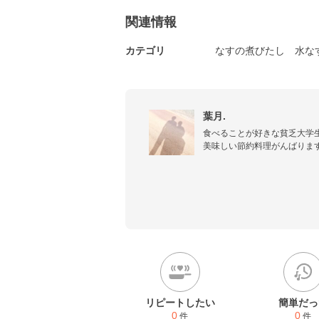
関連情報
カテゴリ
なすの煮びたし
水な
葉月.
食べることが好きな貧乏大学生
美味しい節約料理がんばります
自分のための忘備録_φ(･_･
リピートしたい
簡単だっ
0
0
件
件