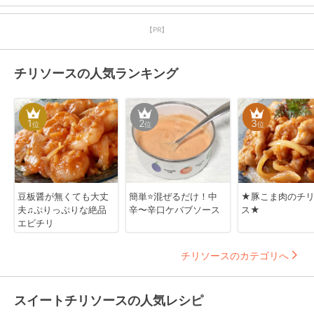
【PR】
チリソースの人気ランキング
1
2
3
位
位
位
豆板醤が無くても大丈
簡単⭐混ぜるだけ！中
★豚こま肉のチ
夫♫ぷりっぷりな絶品
辛〜辛口ケバブソース
ス★
エビチリ
チリソースのカテゴリへ
スイートチリソースの人気レシピ