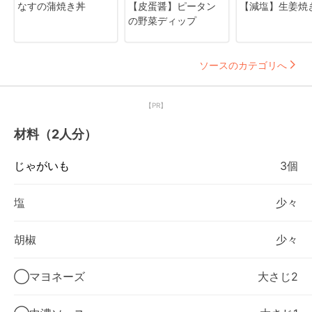
なすの蒲焼き丼
【皮蛋醤】ピータン
【減塩】生姜焼
の野菜ディップ
ソースのカテゴリへ
【PR】
材料（2人分）
じゃがいも
3個
塩
少々
胡椒
少々
◯マヨネーズ
大さじ2