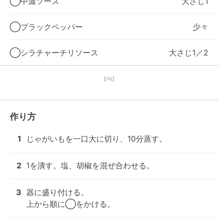
◯中濃ソース
大さじ1
◯ブラックペッパー
少々
◯シラチャーチリソース
大さじ1／2
【PR】
作り方
1
じゃがいもを一口大に切り、10分蒸す。
2
1を潰す。塩、胡椒を混ぜ合わせる。
3
器に盛り付ける。

上から順に◯をかける。