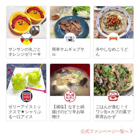
サンサンの丸ごと
簡単サムギョプサ
冷やしなめこうど
オレンジゼリー☆
ル
ん
ゼリーアイスミッ
【減塩】なすと絹
ごはんが進む！イ
クスで★シャリぷ
揚げのピリ辛お味
ワシ缶×カブの葉で
る一口アイス
噌汁
即席おかず
公式ファンページ一覧へ