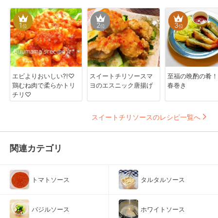
1
2
3
位
位
位
エビよりおいしい?!♡
スイートチリソースマ
至福の晩酌の肴！
鶏むね肉で柔らかトリ
ヨのエスニック唐揚げ
春巻き
チリ♡
スイートチリソースのレシピ一覧へ
関連カテゴリ
トマトソース
タルタルソース
バジルソース
ホワイトソース