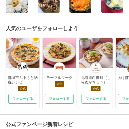
人気のユーザをフォローしよう
都城市ふるさと納
テーブルマーク
北海道白糠町（し
あけぼ
税レシピ
らぬかちょう）
公式
公式
公式
フォローする
フォローする
フォローする
フォ
公式ファンページ新着レシピ