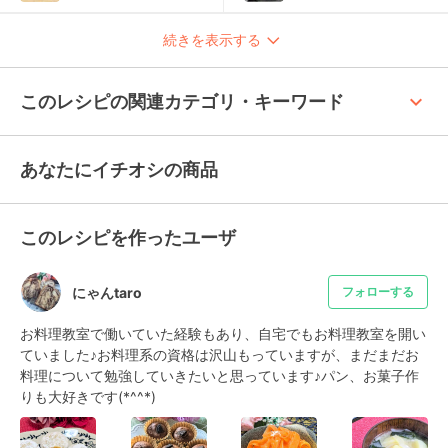
続きを表示する
keyboard_arrow_up
このレシピの関連カテゴリ・キーワード
あなたにイチオシの商品
このレシピを作ったユーザ
にゃんtaro
フォローする
お料理教室で働いていた経験もあり、自宅でもお料理教室を開い
ていました♪お料理系の資格は沢山もっていますが、まだまだお
料理について勉強していきたいと思っています♪パン、お菓子作
りも大好きです(*^^*)