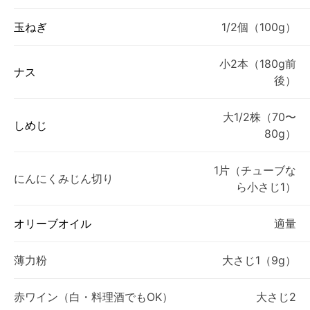
玉ねぎ
1/2個（100g）
小2本（180g前
ナス
後）
大1/2株（70〜
しめじ
80g）
1片（チューブな
にんにくみじん切り
ら小さじ1）
オリーブオイル
適量
薄力粉
大さじ1（9g）
赤ワイン（白・料理酒でもOK）
大さじ2