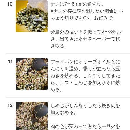
10
ナスは7〜8mmの角切り。

※ナスの存在感を残したい場合はい
ちょう切りでもOK。お好みで。

分量外の塩少々を振って2〜3分お
き、出てきた水分をペーパーで拭
き取る。
11
フライパンにオリーブオイルとに
んにくを温め、香りが立ったら玉
ねぎを炒める。しんなりしてきた
ら、ナス・しめじを加えさらに炒
める。
12
しめじがしんなりしたら挽き肉を
加え炒める。

肉の色が変わってきたら一旦火を