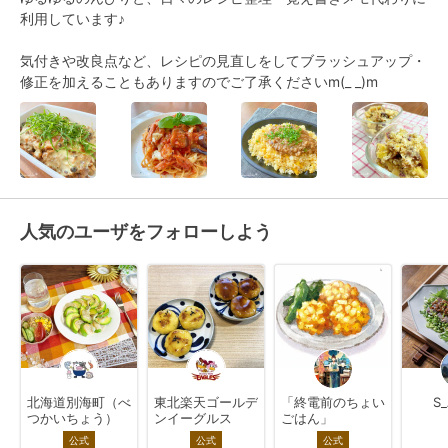
利用しています♪

気付きや改良点など、レシピの見直しをしてブラッシュアップ・
修正を加えることもありますのでご了承くださいm(_ _)m
人気のユーザをフォローしよう
北海道別海町（べ
東北楽天ゴールデ
「終電前のちょい
S
つかいちょう）
ンイーグルス
ごはん」
公式
公式
公式