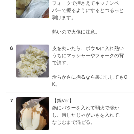
フォークで押さえてキッチンペー
パーで擦るようにするとつるっと
剥けます。

熱いので火傷に注意。
6
皮を剥いたら、ボウルに入れ熱い
うちにマッシャーやフォークの背
で潰す。

滑らかさに拘るなら裏ごししてもO
K。
7
【鍋Ver】

鍋にバターを入れて弱火で溶か
し、潰したじゃがいもを入れて、
なじむまで混ぜる。
