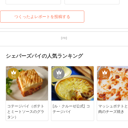
(^^;)具沢山ミートソースで
た！
美味でした☆さじのgどっ
ちやねん←激しく同意で
つくったよレポートを投稿する
す！
【PR】
シェパーズパイの人気ランキング
1
2
3
位
位
位
コテージパイ（ポテト
[ル・クルーゼ公式] コ
マッシュポテトと
とミートソースのグラ
テージパイ
肉のチーズ焼き
タン）