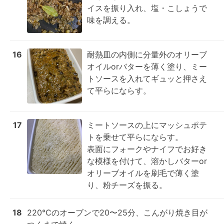
イスを振り入れ、塩・こしょうで
味を調える。
16
耐熱皿の内側に分量外のオリーブ
オイルorバターを薄く塗り、ミー
トソースを入れてギュッと押さえ
て平らにならす。
17
ミートソースの上にマッシュポテ
トを乗せて平らにならす。

表面にフォークやナイフでお好き
な模様を付けて、溶かしバターor
オリーブオイルを刷毛で薄く塗
り、粉チーズを振る。
18
220℃のオーブンで20〜25分、こんがり焼き目が