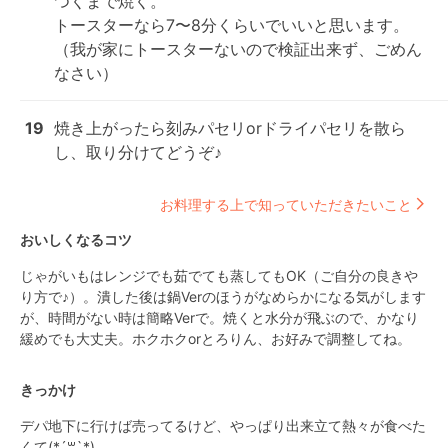
つくまで焼く。

トースターなら7〜8分くらいでいいと思います。
（我が家にトースターないので検証出来ず、ごめん
なさい）
19
焼き上がったら刻みパセリorドライパセリを散ら
し、取り分けてどうぞ♪
お料理する上で知っていただきたいこと
おいしくなるコツ
じゃがいもはレンジでも茹でても蒸してもOK（ご自分の良きや
り方で♪）。潰した後は鍋Verのほうがなめらかになる気がします
が、時間がない時は簡略Verで。焼くと水分が飛ぶので、かなり
緩めでも大丈夫。ホクホクorとろりん、お好みで調整してね。
きっかけ
デパ地下に行けば売ってるけど、やっぱり出来立て熱々が食べた
くて(*´꒳`*)
