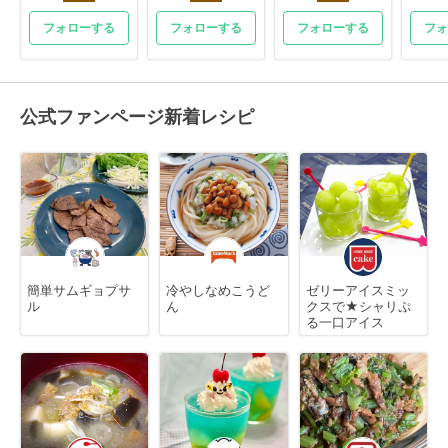
フォローする
フォローする
フォローする
フォ
公式ファンページ新着レシピ
簡単サムギョプサ
冷やしなめこうど
ゼリーアイスミッ
ル
ん
クスで★シャリぷ
る一口アイス