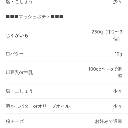
塩・こしょう
少々
■■■マッシュポテト■■■
250g（中2〜3
じゃがいも
個）
□バター
10g
100cc〜＋αで調
□豆乳or牛乳
整
塩・こしょう
少々
溶かしバターorオリーブオイル
少々
粉チーズ
お好みで適量