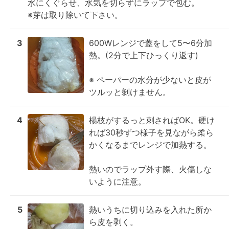
水にくぐらせ、水気を切らずにラップで包む。

※芽は取り除いて下さい。
3
600Wレンジで蓋をして5〜6分加
熱。(2分で上下ひっくり返す)

※ ペーパーの水分が少ないと皮が
ツルッと剝けません。
4
楊枝がするっと刺さればOK。硬け
れば30秒ずつ様子を見ながら柔ら
かくなるまでレンジで加熱する。

熱いのでラップ外す際、火傷しな
いように注意。
5
熱いうちに切り込みを入れた所か
ら皮を剥く。
