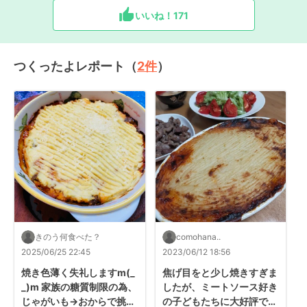
いいね！
171
つくったよレポート（
2
件
）
きのう何食べた？
comohana..
2025/06/25 22:45
2023/06/12 18:56
焼き色薄く失礼しますm(_ 
焦げ目をと少し焼きすぎま
_)m 家族の糖質制限の為、
したが、ミートソース好き
じゃがいも→おからで挑戦
の子どもたちに大好評でし