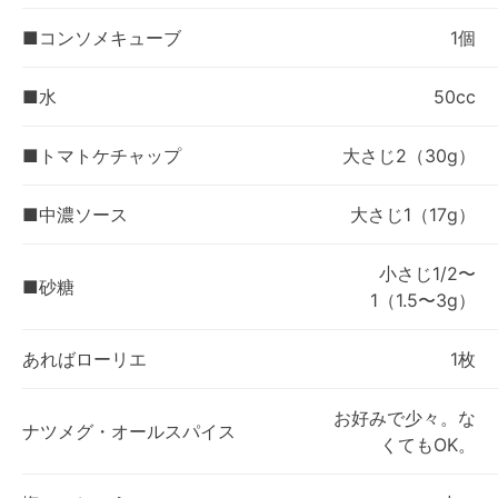
■コンソメキューブ
1個
■水
50cc
■トマトケチャップ
大さじ2（30g）
■中濃ソース
大さじ1（17g）
小さじ1/2〜
■砂糖
1（1.5〜3g）
あればローリエ
1枚
お好みで少々。な
ナツメグ・オールスパイス
くてもOK。