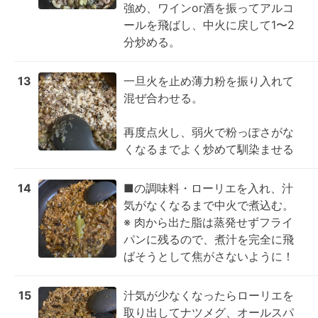
強め、ワインor酒を振ってアルコ
ールを飛ばし、中火に戻して1〜2
分炒める。
13
一旦火を止め薄力粉を振り入れて
混ぜ合わせる。

再度点火し、弱火で粉っぽさがな
くなるまでよく炒めて馴染ませる
14
■の調味料・ローリエを入れ、汁
気がなくなるまで中火で煮込む。

※ 肉から出た脂は蒸発せずフライ
パンに残るので、煮汁を完全に飛
ばそうとして焦がさないように！
15
汁気が少なくなったらローリエを
取り出してナツメグ、オールスパ