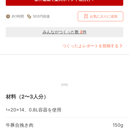
約1時間
500円前後
お気に入りに追加
みんながつくった数
2
件
つくったよレポートを投稿する
【PR】
材料（2〜3人分）
↳20×14、0.8L容器を使用
牛豚合挽き肉
150g