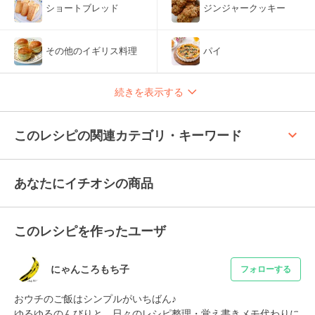
ショートブレッド
ジンジャークッキー
その他のイギリス料理
パイ
続きを表示する
keyboard_arrow_up
このレシピの関連カテゴリ・キーワード
あなたにイチオシの商品
このレシピを作ったユーザ
にゃんころもち子
フォローする
おウチのご飯はシンプルがいちばん♪

ゆるゆるのんびりと、日々のレシピ整理・覚え書きメモ代わりに