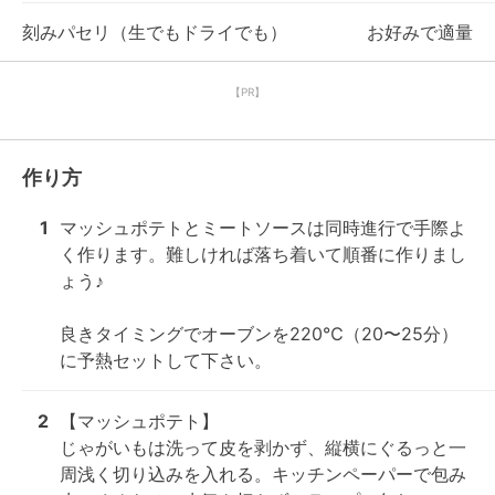
刻みパセリ（生でもドライでも）
お好みで適量
【PR】
作り方
1
マッシュポテトとミートソースは同時進行で手際よ
く作ります。難しければ落ち着いて順番に作りまし
ょう♪

良きタイミングでオーブンを220℃（20〜25分）
に予熱セットして下さい。
2
【マッシュポテト】

じゃがいもは洗って皮を剥かず、縦横にぐるっと一
周浅く切り込みを入れる。キッチンペーパーで包み