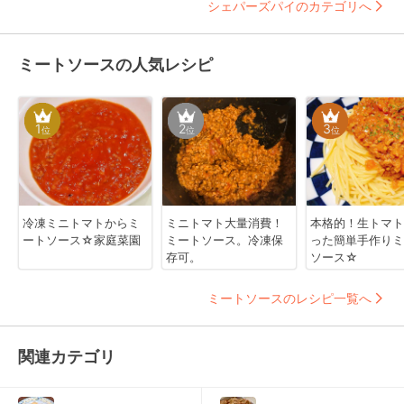
シェパーズパイのカテゴリへ
ミートソースの人気レシピ
1
2
3
位
位
位
冷凍ミニトマトからミ
ミニトマト大量消費！
本格的！生トマト
ートソース☆家庭菜園
ミートソース。冷凍保
った簡単手作りミ
存可。
ソース☆
ミートソースのレシピ一覧へ
関連カテゴリ