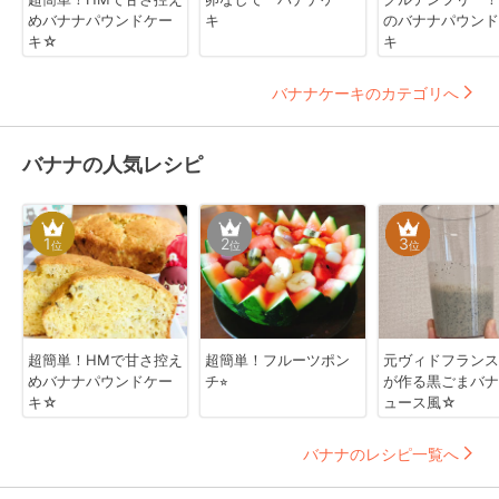
めバナナパウンドケー
キ
のバナナパウンド
キ☆
キ
バナナケーキのカテゴリへ
バナナの人気レシピ
1
2
3
位
位
位
超簡単！HMで甘さ控え
超簡単！フルーツポン
元ヴィドフランス
めバナナパウンドケー
チ⭐︎
が作る黒ごまバナ
キ☆
ュース風☆
バナナのレシピ一覧へ