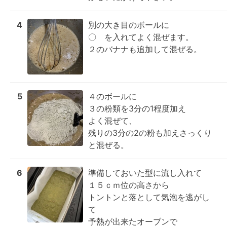
4
別の大き目のボールに

〇　を入れてよく混ぜます。

２のバナナも追加して混ぜる。
5
４のボールに

３の粉類を3分の1程度加え

よく混ぜて、

残りの3分の2の粉も加えさっくり
と混ぜる。
6
準備しておいた型に流し入れて

１５ｃｍ位の高さから

トントンと落として気泡を逃がし
て

予熱が出来たオーブンで
