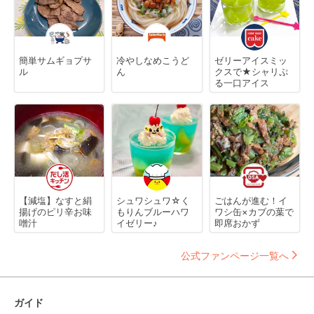
簡単サムギョプサ
冷やしなめこうど
ゼリーアイスミッ
ル
ん
クスで★シャリぷ
る一口アイス
【減塩】なすと絹
シュワシュワ☆く
ごはんが進む！イ
揚げのピリ辛お味
もりんブルーハワ
ワシ缶×カブの葉で
噌汁
イゼリー♪
即席おかず
公式ファンページ一覧へ
ガイド