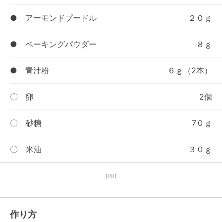
● アーモンドプードル
２０ｇ
● ベーキングパウダー
８ｇ
● 青汁粉
６ｇ（2本）
〇 卵
2個
〇 砂糖
7０ｇ
〇 米油
３０ｇ
【PR】
作り方