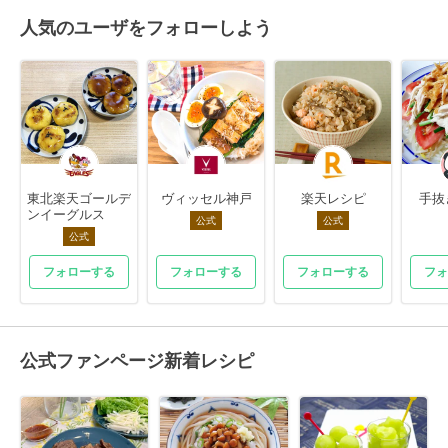
人気のユーザをフォローしよう
東北楽天ゴールデ
ヴィッセル神戸
楽天レシピ
手抜
ンイーグルス
公式
公式
公式
フォローする
フォローする
フォローする
フォ
公式ファンページ新着レシピ