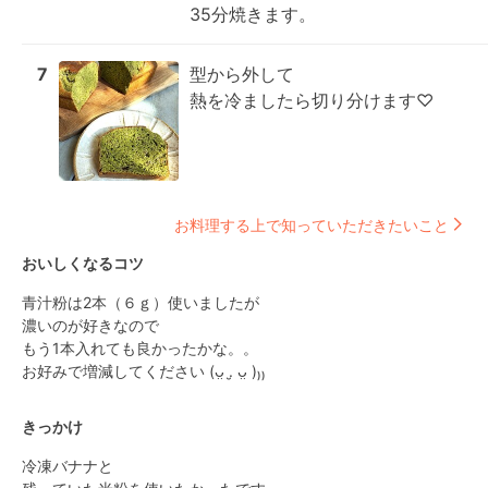
35分焼きます。
7
型から外して

熱を冷ましたら切り分けます♡
お料理する上で知っていただきたいこと
おいしくなるコツ
青汁粉は2本（６ｇ）使いましたが

濃いのが好きなので

もう1本入れても良かったかな。。

お好みで増減してください (ᴗ̤ .̮ ᴗ̤ )₎₎
きっかけ
冷凍バナナと
