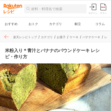
ログイン
チラシ
おすすめ
おトク
カテゴリ
献立
コラム
楽天レシピトップ
カテゴリ
お菓子
ケーキ
バナナケーキ
レシ
米粉入り＊青汁とバナナのパウンドケーキ レシ
ピ・作り方