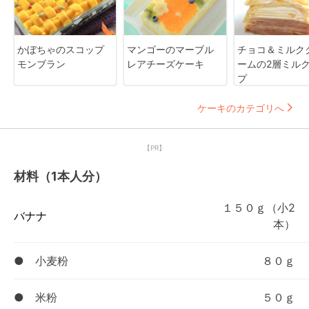
かぼちゃのスコップ
マンゴーのマーブル
チョコ＆ミルク
モンブラン
レアチーズケーキ
ームの2層ミル
プ
ケーキのカテゴリへ
【PR】
材料（1本人分）
１５０ｇ（小2
バナナ
本）
● 小麦粉
８０ｇ
● 米粉
５０ｇ