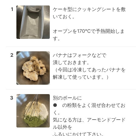
1
ケーキ型にクッキングシートを敷
いておく。

オーブンを170℃で予熱開始しま
す。
2
バナナはフォークなどで

潰しておきます。

（今回は冷凍してあったバナナを

解凍して使っています。）
3
別のボールに

●　の粉類をよく混ぜ合わせてお
く。

気になる方は、アーモンドプード
ル以外を

ふるいにかけて下さい。