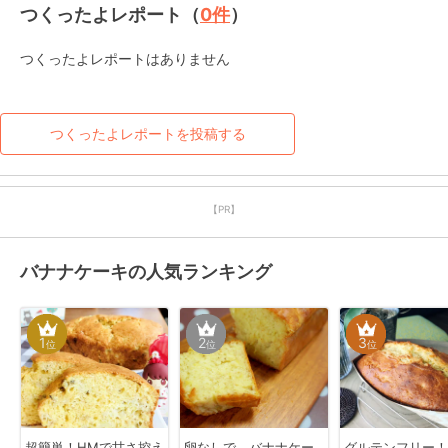
つくったよレポート（
0
件
）
つくったよレポートはありません
つくったよレポートを投稿する
【PR】
バナナケーキの人気ランキング
1
2
3
位
位
位
超簡単！HMで甘さ控え
卵なしで バナナケー
グルテンフリー！