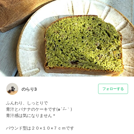
のらり3
フォローする
ふんわり、しっとりで

青汁とバナナのケーキです(๑´ސު｀)

青汁感は気になりません＊

パウンド型は２０×１０×７ｃｍです