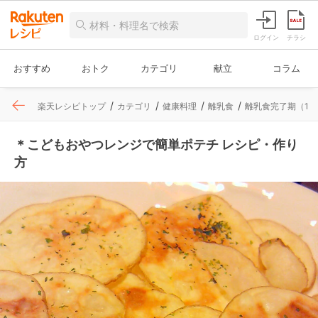
ログイン
チラシ
おすすめ
おトク
カテゴリ
献立
コラム
楽天レシピトップ
カテゴリ
健康料理
離乳食
離乳食完了期（12
＊こどもおやつレンジで簡単ポテチ レシピ・作り
方