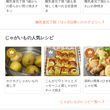
離乳食完了期 1歳から
離乳食完了期 1歳も美
離乳食完了期か
の柔らかい照り焼きチ
味しく食べれる生姜焼
わふわ卵焼き
キン
き
離乳食完了期（12ヶ月以降）のカテゴリへ
じゃがいもの人気レシピ
1
2
3
位
位
位
ホクホクじゃがいもの
こんがり♡トマトとズ
節約♫簡単♫ひき
蒸し方
ッキーニと新じゃがの
じゃが風
チーズ焼き
じゃがいものレシピ一覧へ