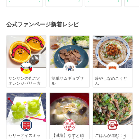
公式ファンページ新着レシピ
サンサンの丸ごと
簡単サムギョプサ
冷やしなめこうど
オレンジゼリー☆
ル
ん
ゼリーアイスミッ
【減塩】なすと絹
ごはんが進む！イ