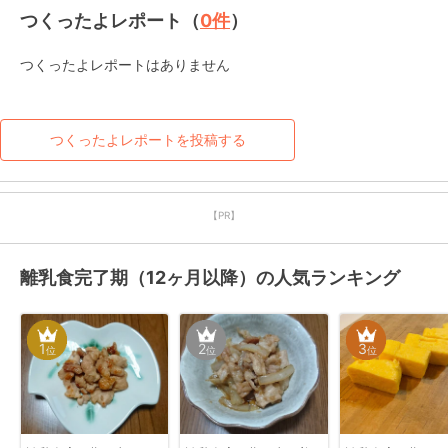
つくったよレポート（
0
件
）
つくったよレポートはありません
つくったよレポートを投稿する
【PR】
離乳食完了期（12ヶ月以降）の人気ランキング
1
2
3
位
位
位