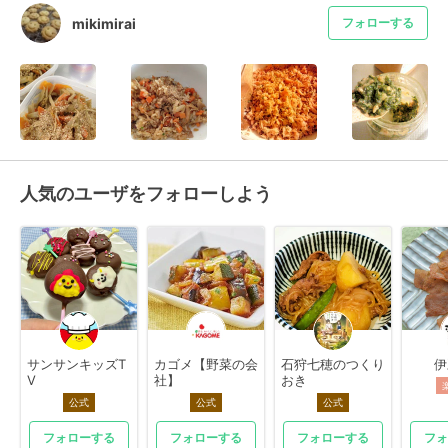
mikimirai
フォローする
人気のユーザをフォローしよう
サンサンキッズT
カゴメ【野菜の会
石狩七穂のつくり
伊
V
社】
おき
公式
公式
公式
フォローする
フォローする
フォローする
フォ