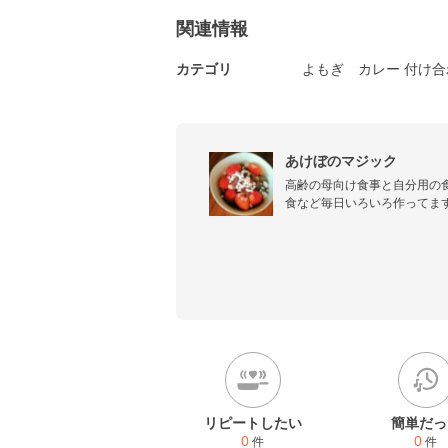
関連情報
カテゴリ
よもぎ
カレー 付け
あけぼのマジック
高齢の母向け食事と自分用の
食など毎日いろいろ作ってます
無添加&ノンオイル好き♡

超偏食で食べない&食べれな
は好きな変わり者(⁠⇀⁠‸⁠↼⁠)⁠

母94歳にて他界しました。

生前に母を気遣う優しいコメ
うございました。

独りきりになり益々偏食に（
リピートしたい
簡単だっ
0
0
件
件