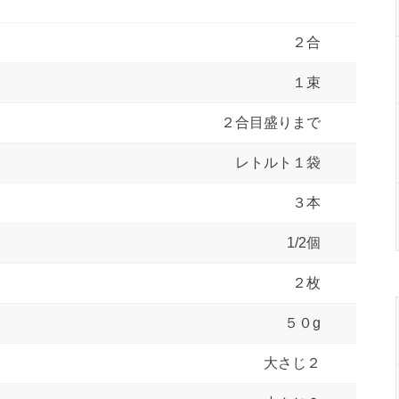
２合
１束
２合目盛りまで
レトルト１袋
３本
1/2個
２枚
５０g
大さじ２