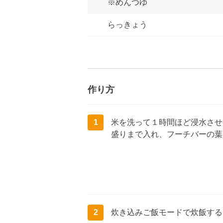
※めんつゆ
らっきょう
作り方
1
米を洗って１時間ほど浸水させ
盛りまで入れ、フーチバーの葉
2
炊き込みご飯モードで炊飯する