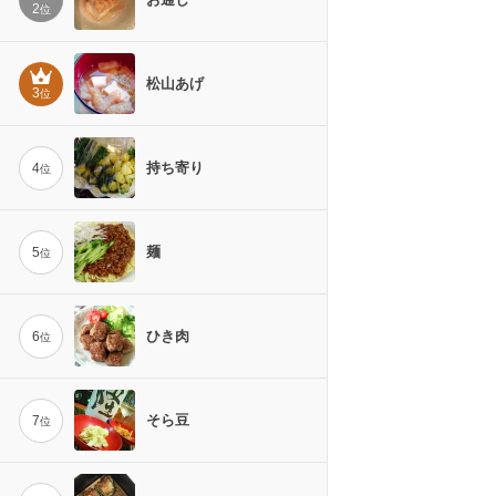
2
位
松山あげ
3
位
持ち寄り
4
位
麺
5
位
ひき肉
6
位
そら豆
7
位