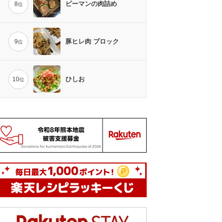
ピーマンの肉詰め
8
位
豚ヒレ肉 ブロック
9
位
ひしお
10
位