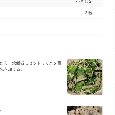
小さじ２
３粒
たら、炊飯器にセットして水を目
先を加える。
。