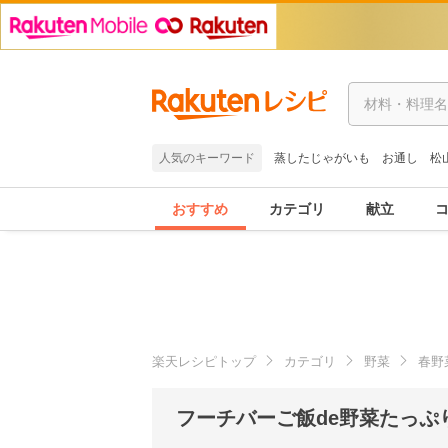
人気のキーワード
蒸したじゃがいも
お通し
松
おすすめ
カテゴリ
献立
楽天レシピトップ
カテゴリ
野菜
春野
フーチバーご飯de野菜たっぷ