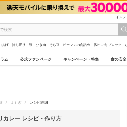
インフ
山あげ
持ち寄り
麺
ひき肉
そら豆
ピーマンの肉詰め
豚ヒレ肉 ブロック
コラム
公式ファンページ
キャンペーン・特集
食の安全
菜
よもぎ
レシピ詳細
りカレー レシピ・作り方