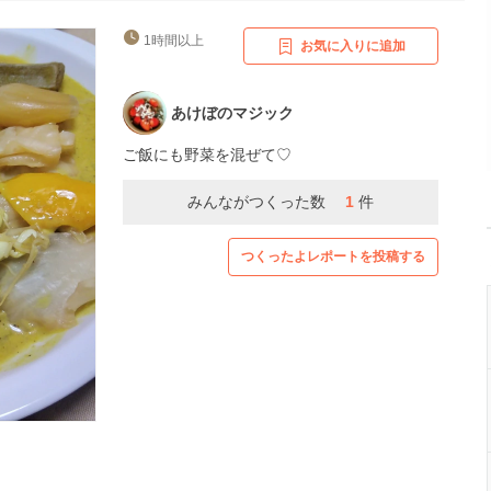
1時間以上
お気に入りに追加
あけぼのマジック
ご飯にも野菜を混ぜて♡
みんながつくった数
1
件
つくったよレポートを投稿する