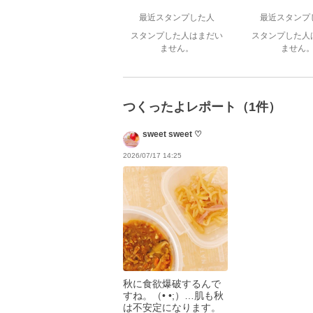
最近スタンプした人
最近スタンプ
スタンプした人はまだい
スタンプした人
ません。
ません
つくったよレポート（1件）
sweet sweet ♡
2026/07/17 14:25
秋に食欲爆破するんで
すね。（• •;）…肌も秋
は不安定になります。