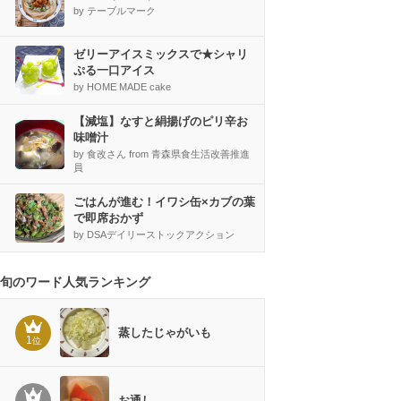
by テーブルマーク
ゼリーアイスミックスで★シャリ
ぷる一口アイス
by HOME MADE cake
【減塩】なすと絹揚げのピリ辛お
味噌汁
by 食改さん from 青森県食生活改善推進
員
ごはんが進む！イワシ缶×カブの葉
で即席おかず
by DSAデイリーストックアクション
旬のワード人気ランキング
蒸したじゃがいも
1
位
お通し