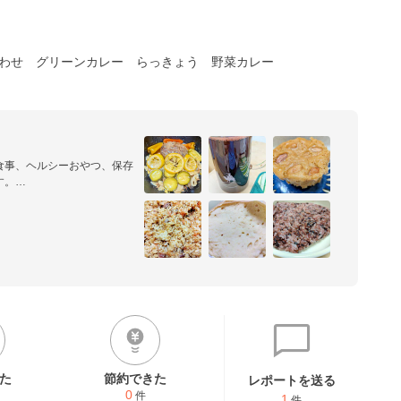
合わせ
グリーンカレー
らっきょう
野菜カレー
食事、ヘルシーおやつ、保存
。

い物も多いのに、珍しい食材
ントくださった皆様ありがと
笑）
た
節約できた
レポートを送る
0
件
1
件