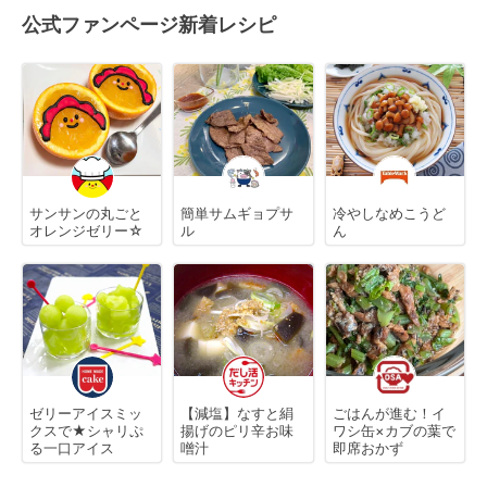
公式ファンページ新着レシピ
サンサンの丸ごと
簡単サムギョプサ
冷やしなめこうど
オレンジゼリー☆
ル
ん
ゼリーアイスミッ
【減塩】なすと絹
ごはんが進む！イ
クスで★シャリぷ
揚げのピリ辛お味
ワシ缶×カブの葉で
る一口アイス
噌汁
即席おかず