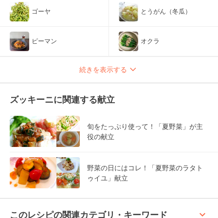
ゴーヤ
とうがん（冬瓜）
ピーマン
オクラ
続きを表示する
ズッキーニに関連する献立
旬をたっぷり使って！「夏野菜」が主
役の献立
野菜の日にはコレ！「夏野菜のラタト
ゥイユ」献立
keyboard_arrow_up
このレシピの関連カテゴリ・キーワード