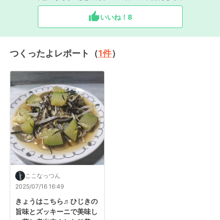
いいね！
8
つくったよレポート（
1
件
）
ここなっつん
2025/07/16 16:49
きょうはこちら♬ひじきの
旨味とズッキーニで美味し