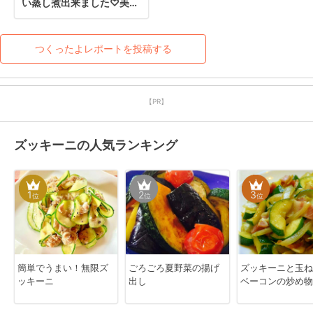
い蒸し煮出来ました♡美味
しさもヘルシーなのも両方
兼ね備えたレシピ感謝(*
´ω｀*)
つくったよレポートを投稿する
【PR】
ズッキーニの人気ランキング
1
2
3
位
位
位
簡単でうまい！無限ズ
ごろごろ夏野菜の揚げ
ズッキーニと玉ね
ッキーニ
出し
ベーコンの炒め物