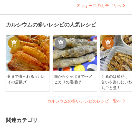
ズッキーニのカテゴリへ
カルシウムの多いレシピの人気レシピ
1
2
3
位
位
位
骨まで食べれる♫カレ
頭からシッポまで〜メ
とるのは鱗だけ！
イの唐揚げ
ヒカリの唐揚げ
苦いを楽しむいわ
丸ごと煮！
カルシウムの多いレシピのレシピ一覧へ
関連カテゴリ