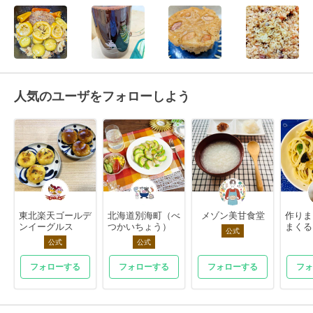
人気のユーザをフォローしよう
東北楽天ゴールデ
北海道別海町（べ
メゾン美甘食堂
作りま
ンイーグルス
つかいちょう）
まくる
公式
公式
公式
フォローする
フォローする
フォローする
フォ