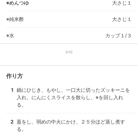
※めんつゆ
大さじ１
※純米酢
大さじ１
※水
カップ１/３
【PR】
作り方
1
鍋にひじき、もやし、一口大に切ったズッキーニを
入れ、にんにくスライスを散らし、※を回し入れ
る。
2
蓋をし、弱めの中火にかけ、２５分ほど蒸し煮す
る。