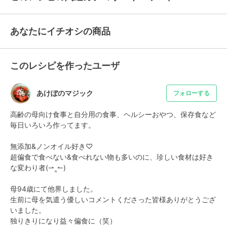
あなたにイチオシの商品
このレシピを作ったユーザ
あけぼのマジック
フォローする
高齢の母向け食事と自分用の食事、ヘルシーおやつ、保存食など
毎日いろいろ作ってます。

無添加&ノンオイル好き♡

超偏食で食べない&食べれない物も多いのに、珍しい食材は好き
な変わり者(⁠⇀⁠‸⁠↼⁠)⁠

母94歳にて他界しました。

生前に母を気遣う優しいコメントくださった皆様ありがとうござ
いました。

独りきりになり益々偏食に（笑）