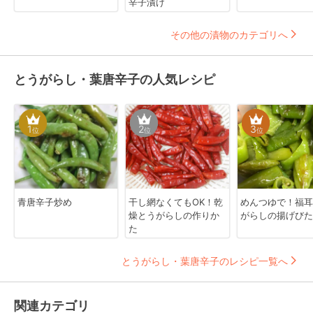
辛子漬け
その他の漬物のカテゴリへ
とうがらし・葉唐辛子の人気レシピ
1
2
3
位
位
位
青唐辛子炒め
干し網なくてもOK！乾
めんつゆで！福耳
燥とうがらしの作りか
がらしの揚げびた
た
とうがらし・葉唐辛子のレシピ一覧へ
関連カテゴリ