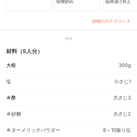
味噌炒め
福神漬け和え
漬物のカテゴリへ
【PR】
材料（5人分）
大根
300g
塩
小さじ1
☆酢
大さじ3
☆砂糖
大さじ2
☆ターメリックパウダー
8～10振り位