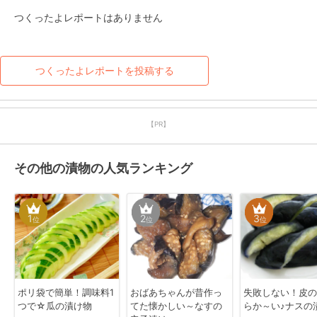
つくったよレポートはありません
つくったよレポートを投稿する
【PR】
その他の漬物の人気ランキング
1
2
3
位
位
位
ポリ袋で簡単！調味料1
おばあちゃんが昔作っ
失敗しない！皮の
つで☆瓜の漬け物
てた懐かしい～なすの
らか～い♪ナスの