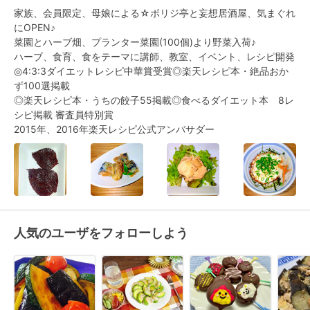
家族、会員限定、母娘による☆ボリジ亭と妄想居酒屋、気まぐれ
にOPEN♪

菜園とハーブ畑、プランター菜園(100個)より野菜入荷♪

ハーブ、食育、食をテーマに講師、教室、イベント、レシピ開発

◎4:3:3ダイエットレシピ中華賞受賞◎楽天レシピ本・絶品おか
ず100選掲載

◎楽天レシピ本・うちの餃子55掲載◎食べるダイエット本　8レ
シピ掲載 審査員特別賞

2015年、2016年楽天レシピ公式アンバサダー
人気のユーザをフォローしよう