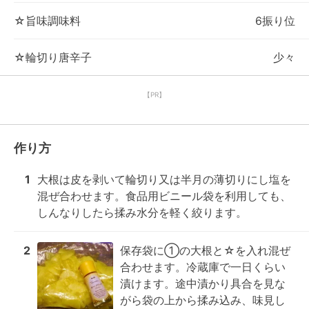
☆旨味調味料
6振り位
☆輪切り唐辛子
少々
【PR】
作り方
1
大根は皮を剥いて輪切り又は半月の薄切りにし塩を
混ぜ合わせます。食品用ビニール袋を利用しても、
しんなりしたら揉み水分を軽く絞ります。
2
保存袋に①の大根と☆を入れ混ぜ
合わせます。冷蔵庫で一日くらい
漬けます。途中漬かり具合を見な
がら袋の上から揉み込み、味見し 