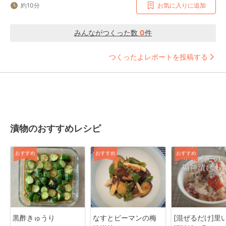
約10分
お気に入りに追加
みんながつくった数
0
件
つくったよレポートを投稿する
漬物のおすすめレシピ
おすすめ
おすすめ
おすすめ
黒酢きゅうり
なすとピーマンの梅
[混ぜるだけ]里