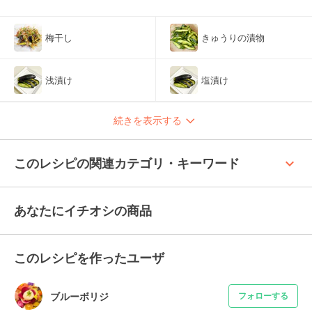
梅干し
きゅうりの漬物
浅漬け
塩漬け
続きを表示する
keyboard_arrow_up
このレシピの関連カテゴリ・キーワード
あなたにイチオシの商品
このレシピを作ったユーザ
ブルーボリジ
フォローする