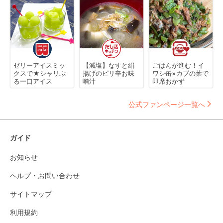
ゼリーアイスミッ
【減塩】なすと絹
ごはんが進む！イ
クスで★シャリぷ
揚げのピリ辛お味
ワシ缶×カブの葉で
る一口アイス
噌汁
即席おかず
公式ファンページ一覧へ
ガイド
お知らせ
ヘルプ・お問い合わせ
サイトマップ
利用規約