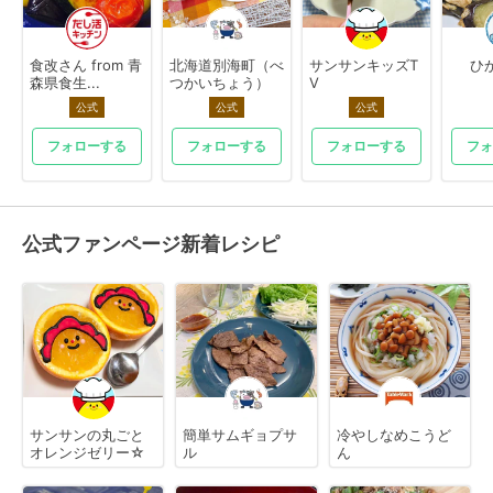
食改さん from 青
北海道別海町（べ
サンサンキッズT
ひ
森県食生...
つかいちょう）
V
公式
公式
公式
フォローする
フォローする
フォローする
フォ
公式ファンページ新着レシピ
サンサンの丸ごと
簡単サムギョプサ
冷やしなめこうど
オレンジゼリー☆
ル
ん