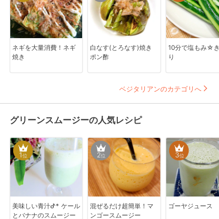
ネギを大量消費！ネギ
白なす(とろなす)焼き
10分で塩もみ☆
焼き
ポン酢
り
ベジタリアンのカテゴリへ
グリーンスムージーの人気レシピ
1
2
3
位
位
位
美味しい青汁ᕷ* ケール
混ぜるだけ超簡単！マ
ゴーヤジュース
とバナナのスムージー
ンゴースムージー