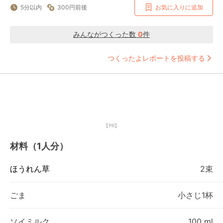
5分以内
300円前後
お気に入りに追加
みんながつくった数
0
件
つくったよレポートを投稿する
【PR】
材料（1人分）
ほうれん草
2束
ごま
小さじ1杯
ソイミルク
100 ml