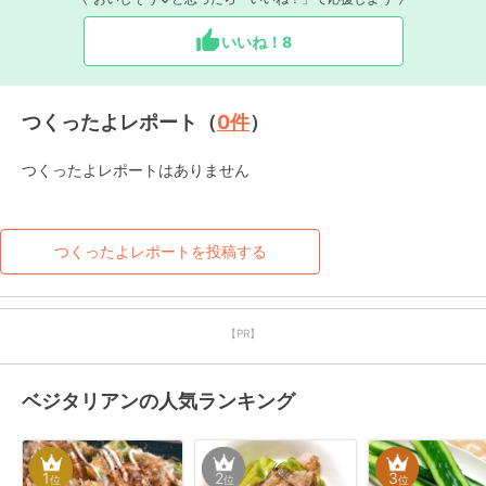
いいね！
8
つくったよレポート（
0
件
）
つくったよレポートはありません
つくったよレポートを投稿する
【PR】
ベジタリアンの人気ランキング
1
2
3
位
位
位