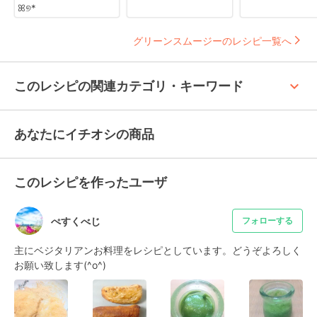
ꕤ୭*
グリーンスムージーのレシピ一覧へ
keyboard_arrow_up
このレシピの関連カテゴリ・キーワード
あなたにイチオシの商品
このレシピを作ったユーザ
ぺすくべじ
フォローする
主にベジタリアンお料理をレシピとしています。どうぞよろしく
お願い致します(^o^)