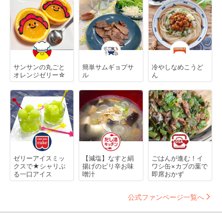
サンサンの丸ごと
簡単サムギョプサ
冷やしなめこうど
オレンジゼリー☆
ル
ん
ゼリーアイスミッ
【減塩】なすと絹
ごはんが進む！イ
クスで★シャリぷ
揚げのピリ辛お味
ワシ缶×カブの葉で
る一口アイス
噌汁
即席おかず
公式ファンページ一覧へ