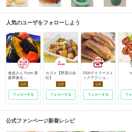
人気のユーザをフォローしよう
食改さん from 青
カゴメ【野菜の会
DSAデイリースト
t
森県食生...
社】
ックアクショ...
公式
公式
公式
フォローする
フォローする
フォローする
フォ
公式ファンページ新着レシピ