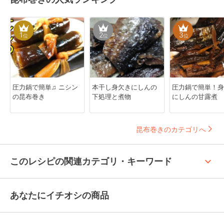
1
2
3
位
位
位
圧力鍋で簡単♫ ニシン
本干し身欠きにしんの
圧力鍋で簡単！身
の昆布巻き
下処理と煮物
にしんの甘露煮
昆布巻きのカテゴリへ
keyboard_arrow_up
このレシピの関連カテゴリ・キーワード
あなたにイチオシの商品