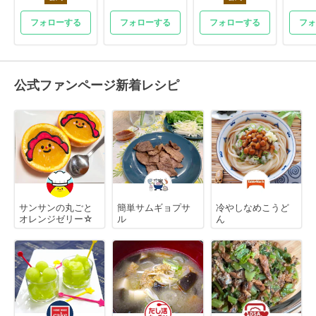
フォローする
フォローする
フォローする
フォ
公式ファンページ新着レシピ
サンサンの丸ごと
簡単サムギョプサ
冷やしなめこうど
オレンジゼリー☆
ル
ん