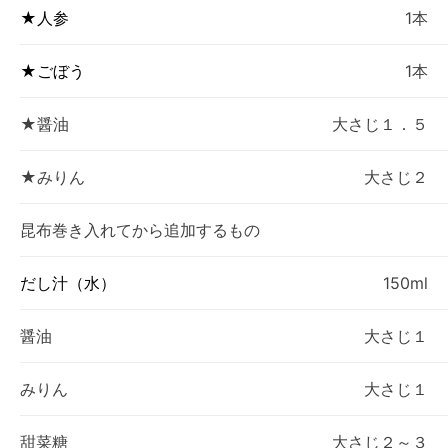
★人参
1本
★ごぼう
1本
★醤油
大さじ１．５
★みりん
大さじ２
昆布巻き入れてから追加するもの
だし汁（水）
150ml
醤油
大さじ１
みりん
大さじ１
甜菜糖
大さじ２～３