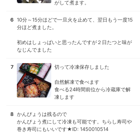
がして煮ます。
6
10分～15分ほどで一旦火を止めて、翌日もう一度15
分ほど煮ました。

初めはしょっぱいと思ったんですが２日たつと味が
なじんでました
7
切って冷凍保存しました

自然解凍で食べます

食べる24時間前位から冷蔵庫で解
凍します
8
かんぴょうは残るので

かんぴょう煮にして冷凍も可能です。ちらし寿司や
巻き寿司にもいいです★ID: 1450010514