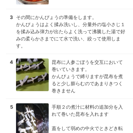
3
その間にかんぴょうの準備をします。

かんぴょうはよく揉み洗いし、分量外の塩小さじ１
を揉み込み弾力が出たらよく洗って沸騰した湯で好
みの柔らかさまでにて水で洗い、絞って使用しま
す。
4
昆布に人参ごぼうを交互において
巻いていきます。

かんぴょうで縛りますが昆布を煮
ると少し膨らむのであまりきつく
巻きません
5
手順２の煮汁に材料の追加分を入
れて巻いた昆布を入れます

蓋をして弱めの中火でときどき転