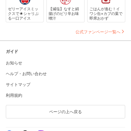
ゼリーアイスミッ
【減塩】なすと絹
ごはんが進む！イ
クスで★シャリぷ
揚げのピリ辛お味
ワシ缶×カブの葉で
る一口アイス
噌汁
即席おかず
公式ファンページ一覧へ
ガイド
お知らせ
ヘルプ・お問い合わせ
サイトマップ
利用規約
ページの上へ戻る