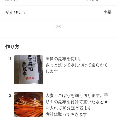
かんぴょう
少量
【PR】
作り方
1
画像の昆布を使用。

さっと洗って水につけて柔らかく
します
2
人参・ごぼうを細く切ります。手
順１の昆布を付けて置いた水と★
を入れて10分ほど煮ます。

煮汁は取っておきます