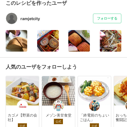
このレシピを作ったユーザ
ramjetcity
フォローする
人気のユーザをフォローしよう
カゴメ【野菜の会
メゾン美甘食堂
「終電前のちょい
おっち
社】
ごはん」
奮闘記
公式
公式
公式