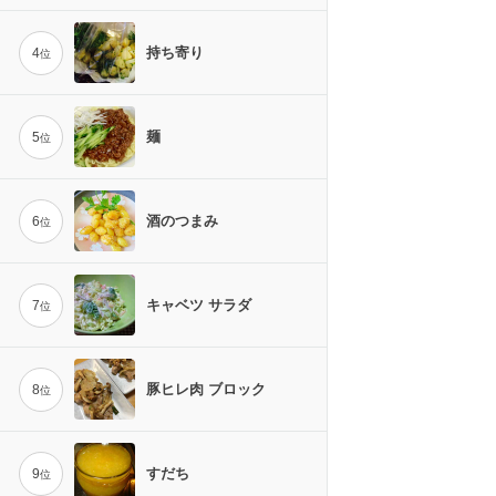
持ち寄り
4
位
麺
5
位
酒のつまみ
6
位
キャベツ サラダ
7
位
豚ヒレ肉 ブロック
8
位
すだち
9
位