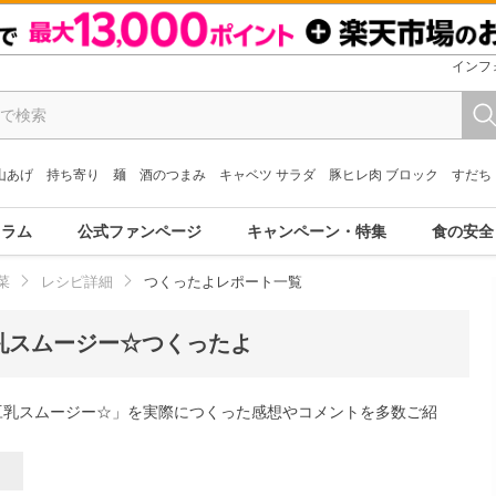
インフ
山あげ
持ち寄り
麺
酒のつまみ
キャベツ サラダ
豚ヒレ肉 ブロック
すだち
コラム
公式ファンページ
キャンペーン・特集
食の安全
菜
レシピ詳細
つくったよレポート一覧
乳スムージー☆つくったよ
豆乳スムージー☆」を実際につくった感想やコメントを多数ご紹