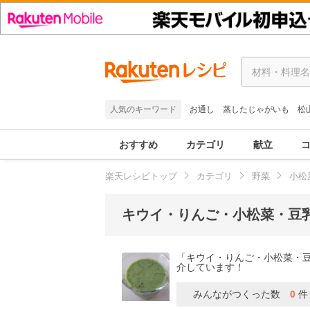
人気のキーワード
お通し
蒸したじゃがいも
松
おすすめ
カテゴリ
献立
楽天レシピトップ
カテゴリ
野菜
小松
キウイ・りんご・小松菜・豆
「キウイ・りんご・小松菜・
介しています！
みんながつくった数
0
件