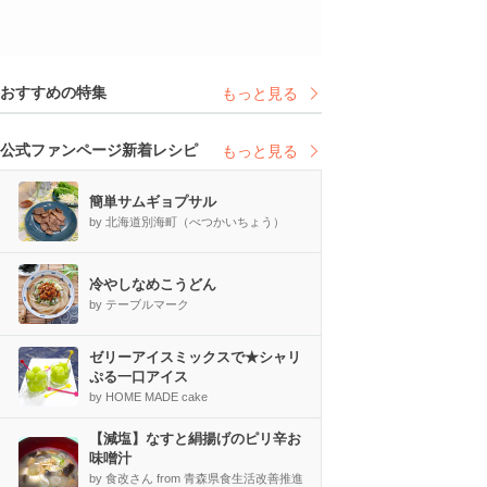
おすすめの特集
もっと見る
公式ファンページ新着レシピ
もっと見る
簡単サムギョプサル
by 北海道別海町（べつかいちょう）
冷やしなめこうどん
by テーブルマーク
ゼリーアイスミックスで★シャリ
ぷる一口アイス
by HOME MADE cake
【減塩】なすと絹揚げのピリ辛お
味噌汁
by 食改さん from 青森県食生活改善推進