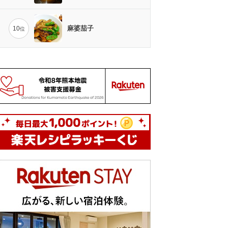
麻婆茄子
10
位