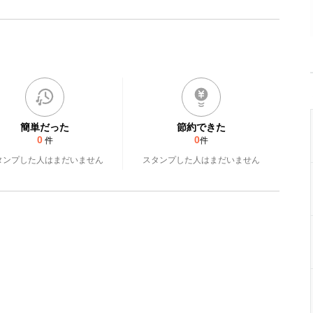
簡単だった
節約できた
0
0
件
件
タンプした人はまだいません
スタンプした人はまだいません