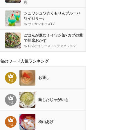
員
シュワシュワ☆くもりんブルーハ
ワイゼリー♪
by サンサンキッズTV
ごはんが進む！イワシ缶×カブの葉
で即席おかず
by DSAデイリーストックアクション
旬のワード人気ランキング
お通し
1
位
蒸したじゃがいも
2
位
松山あげ
3
位