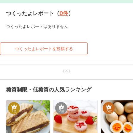
つくったよレポート（
0
件
）
つくったよレポートはありません
つくったよレポートを投稿する
【PR】
糖質制限・低糖質の人気ランキング
1
2
3
位
位
位