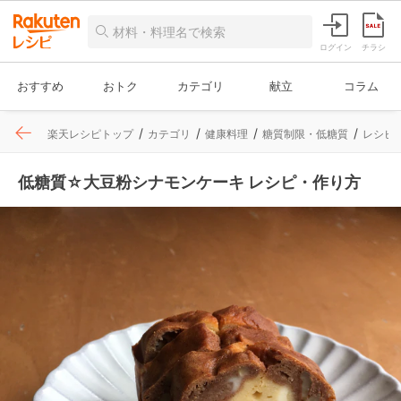
ログイン
チラシ
おすすめ
おトク
カテゴリ
献立
コラム
楽天レシピトップ
カテゴリ
健康料理
糖質制限・低糖質
レシピ
低糖質☆大豆粉シナモンケーキ レシピ・作り方