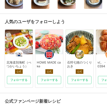
人気のユーザをフォローしよう
北海道別海町（べ
HOME MADE ca
石狩七穂のつくり
v(。
つかいちょう）
ke
おき
0394
公式
公式
公式
フォローする
フォローする
フォローする
フォ
公式ファンページ新着レシピ