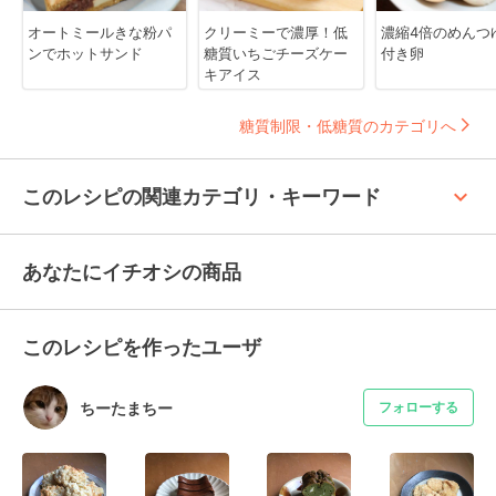
オートミールきな粉パ
クリーミーで濃厚！低
濃縮4倍のめんつ
ンでホットサンド
糖質いちごチーズケー
付き卵
キアイス
糖質制限・低糖質のカテゴリへ
keyboard_arrow_up
このレシピの関連カテゴリ・キーワード
あなたにイチオシの商品
このレシピを作ったユーザ
ちーたまちー
フォローする