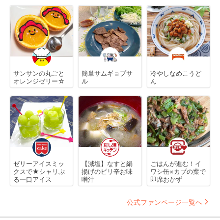
サンサンの丸ごと
簡単サムギョプサ
冷やしなめこうど
オレンジゼリー☆
ル
ん
ゼリーアイスミッ
【減塩】なすと絹
ごはんが進む！イ
クスで★シャリぷ
揚げのピリ辛お味
ワシ缶×カブの葉で
る一口アイス
噌汁
即席おかず
公式ファンページ一覧へ