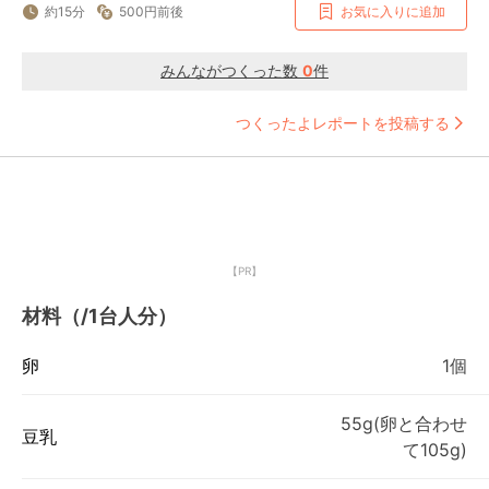
約15分
500円前後
お気に入りに追加
みんながつくった数
0
件
つくったよレポートを投稿する
【PR】
材料（/1台人分）
卵
1個
55g(卵と合わせ
豆乳
て105g)