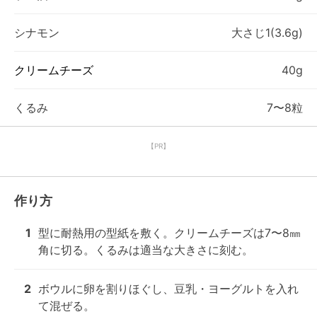
シナモン
大さじ1(3.6g)
クリームチーズ
40g
くるみ
7〜8粒
【PR】
作り方
1
型に耐熱用の型紙を敷く。クリームチーズは7〜8㎜
角に切る。くるみは適当な大きさに刻む。
2
ボウルに卵を割りほぐし、豆乳・ヨーグルトを入れ
て混ぜる。