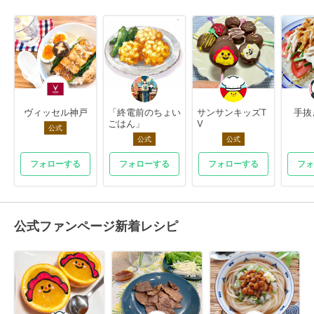
ヴィッセル神戸
「終電前のちょい
サンサンキッズT
手抜
ごはん」
V
公式
公式
公式
フォローする
フォローする
フォローする
フォ
公式ファンページ新着レシピ