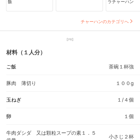
飯
ラチャーハン
チャーハンのカテゴリへ
【PR】
材料（１人分）
ご飯
茶碗１杯強
豚肉 薄切り
１００g
玉ねぎ
１/４個
卵
１個
牛肉ダシダ 又は顆粒スープの素１．５
小さじ２杯