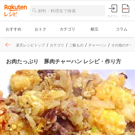
ログイン
チラシ
おすすめ
おトク
カテゴリ
献立
コラム
楽天レシピトップ
カテゴリ
ご飯もの
チャーハン
その他のチャ
お肉たっぷり 豚肉チャーハン レシピ・作り方