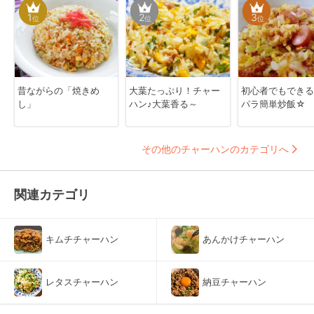
1
2
3
位
位
位
昔ながらの「焼きめ
大葉たっぷり！チャー
初心者でもできる
し」
ハン♪大葉香る～
パラ簡単炒飯☆
その他のチャーハンのカテゴリへ
関連カテゴリ
キムチチャーハン
あんかけチャーハン
レタスチャーハン
納豆チャーハン