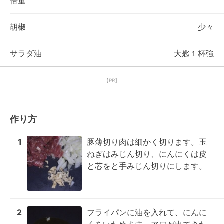
倍量
胡椒
少々
サラダ油
大匙１杯強
【PR】
作り方
1
豚薄切り肉は細かく切ります。玉
ねぎはみじん切り、にんにくは皮
と芯をと手みじん切りにします。
2
フライパンに油を入れて、にんに