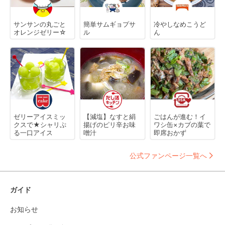
サンサンの丸ごと
簡単サムギョプサ
冷やしなめこうど
オレンジゼリー☆
ル
ん
ゼリーアイスミッ
【減塩】なすと絹
ごはんが進む！イ
クスで★シャリぷ
揚げのピリ辛お味
ワシ缶×カブの葉で
る一口アイス
噌汁
即席おかず
公式ファンページ一覧へ
ガイド
お知らせ