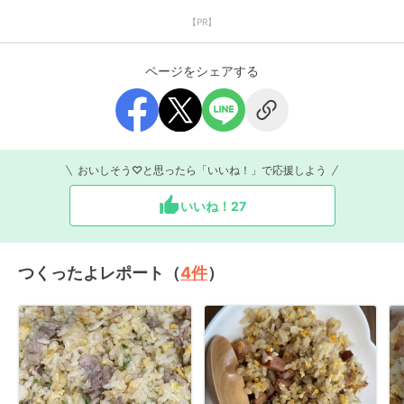
【PR】
ページをシェアする
おいしそう♡と思ったら「いいね！」で応援しよう
いいね！
27
つくったよレポート（
4
件
）