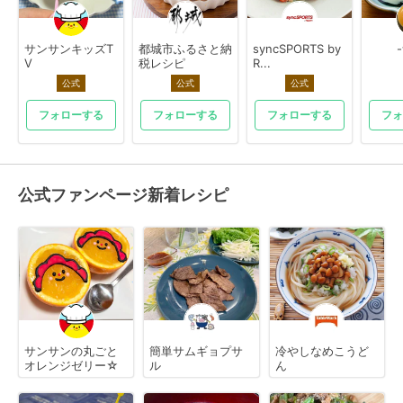
サンサンキッズT
都城市ふるさと納
syncSPORTS by
V
税レシピ
R...
公式
公式
公式
フォローする
フォローする
フォローする
フォ
公式ファンページ新着レシピ
サンサンの丸ごと
簡単サムギョプサ
冷やしなめこうど
オレンジゼリー☆
ル
ん