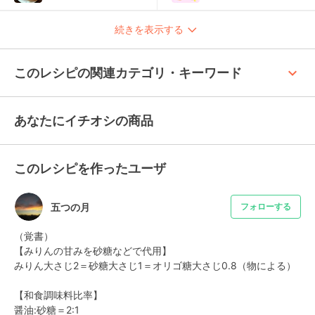
続きを表示する
keyboard_arrow_up
このレシピの関連カテゴリ・キーワード
あなたにイチオシの商品
このレシピを作ったユーザ
五つの月
フォローする
（覚書）

【みりんの甘みを砂糖などで代用】

みりん大さじ2＝砂糖大さじ1＝オリゴ糖大さじ0.8（物による）

【和食調味料比率】

醤油:砂糖＝2:1
