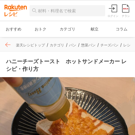
ログイン
チラシ
おすすめ
おトク
カテゴリ
献立
コラム
楽天レシピトップ
カテゴリ
パン
惣菜パン
チーズパン
レシピ
ハニーチーズトースト ホットサンドメーカー レ
シピ・作り方