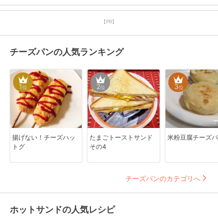
【PR】
チーズパンの人気ランキング
1
2
3
位
位
位
揚げない！チーズハッ
たまごトーストサンド
米粉豆腐チーズパ
トグ
その4
チーズパンのカテゴリへ
ホットサンドの人気レシピ