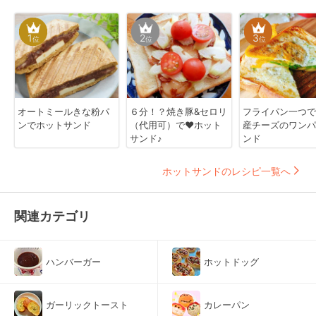
1
2
3
位
位
位
オートミールきな粉パ
６分！？焼き豚&セロリ
フライパン一つで
ンでホットサンド
（代用可）で❤ホット
産チーズのワンパ
サンド♪
ンド
ホットサンドのレシピ一覧へ
関連カテゴリ
ハンバーガー
ホットドッグ
ガーリックトースト
カレーパン