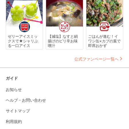
ゼリーアイスミッ
【減塩】なすと絹
ごはんが進む！イ
クスで★シャリぷ
揚げのピリ辛お味
ワシ缶×カブの葉で
る一口アイス
噌汁
即席おかず
公式ファンページ一覧へ
ガイド
お知らせ
ヘルプ・お問い合わせ
サイトマップ
利用規約