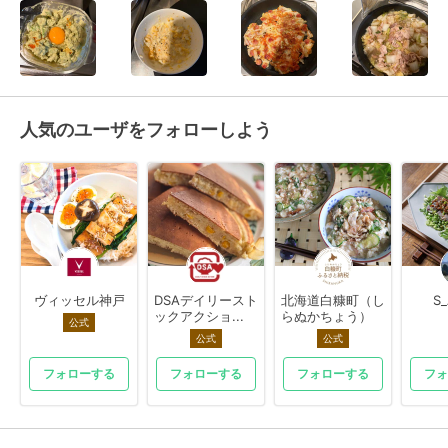
人気のユーザをフォローしよう
ヴィッセル神戸
DSAデイリースト
北海道白糠町（し
S
ックアクショ...
らぬかちょう）
公式
公式
公式
フォローする
フォローする
フォローする
フォ