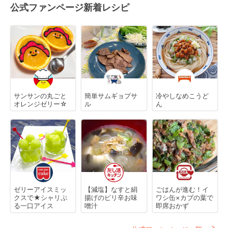
公式ファンページ新着レシピ
サンサンの丸ごと
簡単サムギョプサ
冷やしなめこうど
オレンジゼリー☆
ル
ん
ゼリーアイスミッ
【減塩】なすと絹
ごはんが進む！イ
クスで★シャリぷ
揚げのピリ辛お味
ワシ缶×カブの葉で
る一口アイス
噌汁
即席おかず