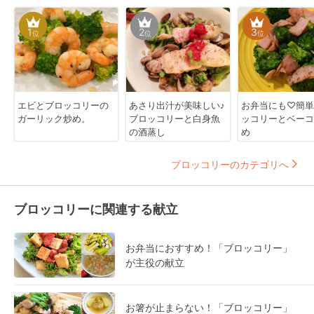
1
2
3
位
位
位
エビとブロッコリーの
あさり出汁が美味しい♪
お弁当にも♡簡単
ガーリック炒め。
ブロッコリーと白身魚
ッコリーとベーコ
の酒蒸し
め
ブロッコリーのカテゴリへ
ブロッコリーに関連する献立
お弁当におすすめ！「ブロッコリー」
が主役の献立
お箸が止まらない！「ブロッコリー」