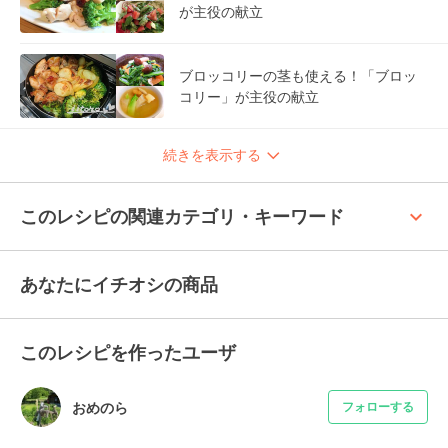
が主役の献立
ブロッコリーの茎も使える！「ブロッ
コリー」が主役の献立
続きを表示する
keyboard_arrow_up
このレシピの関連カテゴリ・キーワード
あなたにイチオシの商品
このレシピを作ったユーザ
おめのら
フォローする