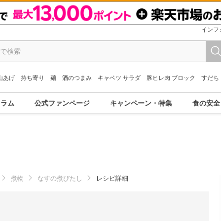
インフ
山あげ
持ち寄り
麺
酒のつまみ
キャベツ サラダ
豚ヒレ肉 ブロック
すだち
コラム
公式ファンページ
キャンペーン・特集
食の安全
煮物
なすの煮びたし
レシピ詳細