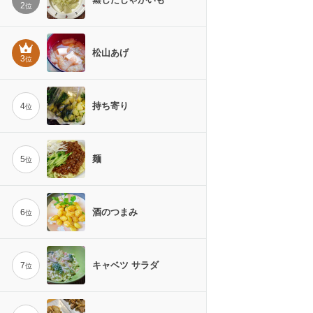
2
位
松山あげ
3
位
持ち寄り
4
位
麺
5
位
酒のつまみ
6
位
キャベツ サラダ
7
位