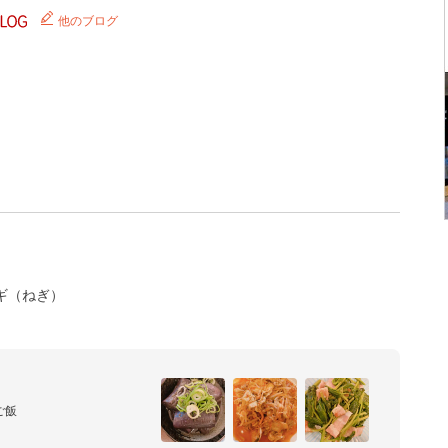
他のブログ
ギ（ねぎ）
飯

。