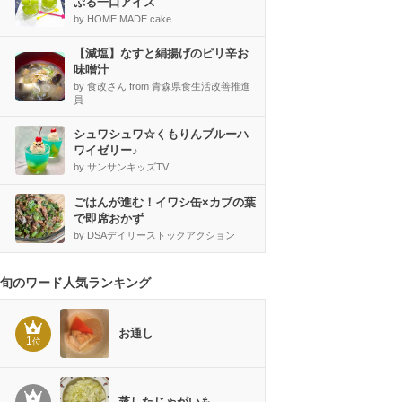
ぷる一口アイス
by HOME MADE cake
【減塩】なすと絹揚げのピリ辛お
味噌汁
by 食改さん from 青森県食生活改善推進
員
シュワシュワ☆くもりんブルーハ
ワイゼリー♪
by サンサンキッズTV
ごはんが進む！イワシ缶×カブの葉
で即席おかず
by DSAデイリーストックアクション
旬のワード人気ランキング
お通し
1
位
蒸したじゃがいも