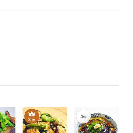
4
位
3
位