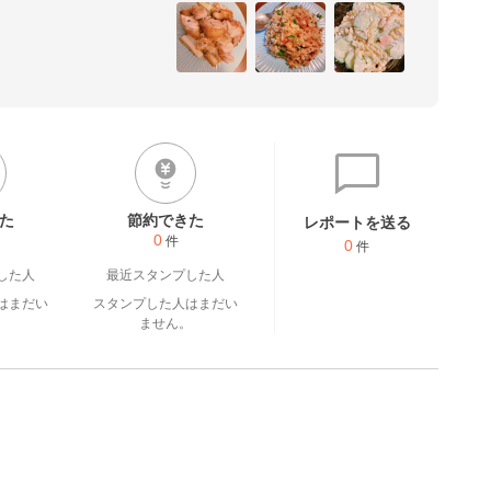
た
節約できた
レポートを送る
0
件
0
件
した人
最近スタンプした人
はまだい
スタンプした人はまだい
。
ません。