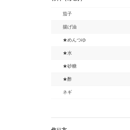
茄子
揚げ油
★めんつゆ
★水
★砂糖
★酢
ネギ