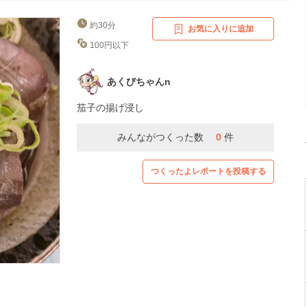
約30分
お気に入りに追加
100円以下
あくびちゃんn
茄子の揚げ浸し
みんながつくった数
0
件
つくったよレポートを投稿する