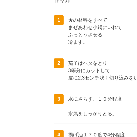
作り方
1
★の材料をすべて
まぜあわせ小鍋にいれて
ふっとうさせる。
冷ます。
2
茄子はヘタをとり
3等分にカットして
皮に2.3センチ浅く切り込みを
3
水にさらす。１０分程度
水気をしっかりとる。
4
揚げ油１７０度で4分程度