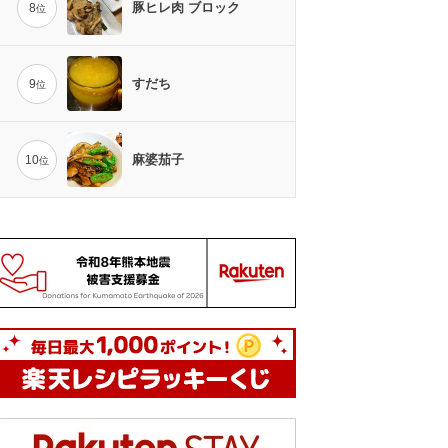
豚ヒレ肉 ブロック
8
位
すだち
9
位
麻婆茄子
10
位