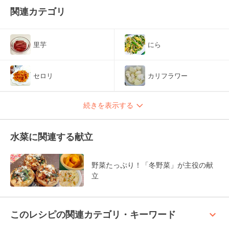
関連カテゴリ
里芋
にら
セロリ
カリフラワー
続きを表示する
水菜に関連する献立
野菜たっぷり！「冬野菜」が主役の献
立
keyboard_arrow_up
このレシピの関連カテゴリ・キーワード