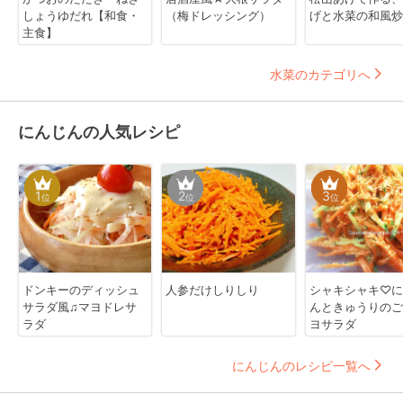
しょうゆだれ【和食・
（梅ドレッシング）
げと水菜の和風炒
主食】
水菜のカテゴリへ
にんじんの人気レシピ
1
2
3
位
位
位
ドンキーのディッシュ
人参だけしりしり
シャキシャキ♡に
サラダ風♫マヨドレサ
んときゅうりのご
ラダ
ヨサラダ
にんじんのレシピ一覧へ