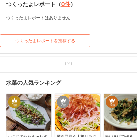
つくったよレポート（
0
件
）
つくったよレポートはありません
つくったよレポートを投稿する
【PR】
水菜の人気ランキング
1
2
3
位
位
位
かつおのたたき〜ねぎ
居酒屋風☆大根サラダ
松山あげで作る、