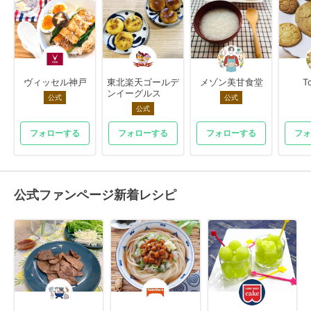
ヴィッセル神戸
東北楽天ゴールデ
メゾン美甘食堂
T
ンイーグルス
公式
公式
公式
フォローする
フォローする
フォローする
フォ
公式ファンページ新着レシピ