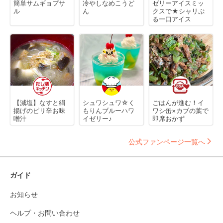
簡単サムギョプサ
冷やしなめこうど
ゼリーアイスミッ
ル
ん
クスで★シャリぷ
る一口アイス
【減塩】なすと絹
シュワシュワ☆く
ごはんが進む！イ
揚げのピリ辛お味
もりんブルーハワ
ワシ缶×カブの葉で
噌汁
イゼリー♪
即席おかず
公式ファンページ一覧へ
ガイド
お知らせ
ヘルプ・お問い合わせ