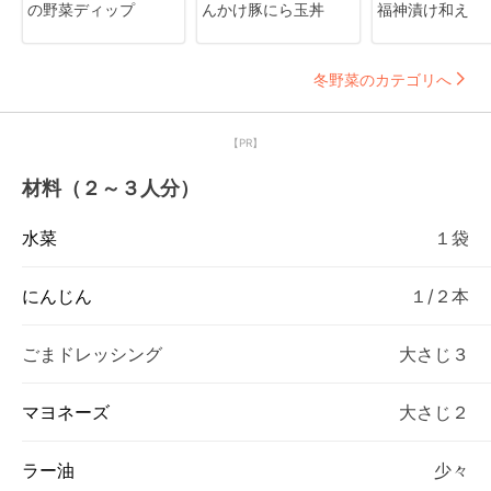
の野菜ディップ
んかけ豚にら玉丼
福神漬け和え
冬野菜のカテゴリへ
【PR】
材料（２～３人分）
水菜
１袋
にんじん
１/２本
ごまドレッシング
大さじ３
マヨネーズ
大さじ２
ラー油
少々