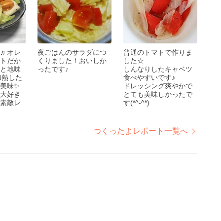
♬オレ
夜ごはんのサラダにつ
普通のトマトで作りま
トだか
くりました！おいしか
した☆
と地味
ったです♪
しんなりしたキャベツ
も加熱した
食べやすいです♪
美味✨
ドレッシング爽やかで
大好き
とても美味しかったで
素敵レ
す(*^-^*)
つくったよレポート一覧へ