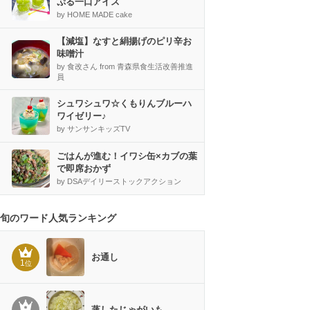
ぷる一口アイス
by HOME MADE cake
【減塩】なすと絹揚げのピリ辛お
味噌汁
by 食改さん from 青森県食生活改善推進
員
シュワシュワ☆くもりんブルーハ
ワイゼリー♪
by サンサンキッズTV
ごはんが進む！イワシ缶×カブの葉
で即席おかず
by DSAデイリーストックアクション
旬のワード人気ランキング
お通し
1
位
蒸したじゃがいも