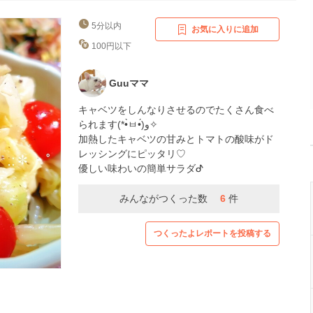
5分以内
お気に入りに追加
100円以下
Guuママ
キャベツをしんなりさせるのでたくさん食べ
られます(*•̀ㅂ•́)و✧
加熱したキャベツの甘みとトマトの酸味がド
レッシングにピッタリ♡
優しい味わいの簡単サラダᕷ
みんながつくった数
6
件
つくったよレポートを投稿する