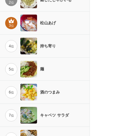
2
位
松山あげ
3
位
持ち寄り
4
位
麺
5
位
酒のつまみ
6
位
キャベツ サラダ
7
位