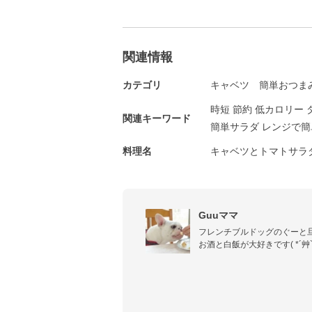
関連情報
カテゴリ
キャベツ
簡単おつま
時短 節約 低カロリー 
関連キーワード
簡単サラダ レンジで簡
料理名
キャベツとトマトサラ
Guuママ
フレンチブルドッグのぐーと旦
お酒と白飯が大好きです( *´艸`)
節約でも美味しい❣時短で簡
レシピがモットーです♡

おつまみ＊お弁当＊あと1品