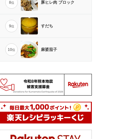
豚ヒレ肉 ブロック
8
位
すだち
9
位
麻婆茄子
10
位