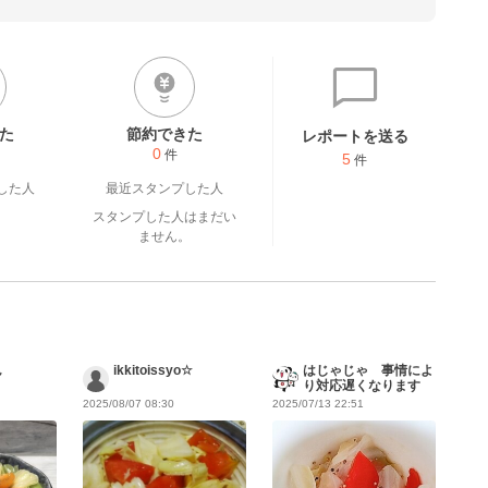
いです(๑•̀ㅂ•́)و✧

省いています✩.*˚

た
節約できた
レポートを送る
0
件
5
件
した人
最近スタンプした人
スタンプした人はまだい
ません。
ん
ikkitoissyo☆
はじゃじゃ 事情によ
り対応遅くなります
2025/08/07 08:30
2025/07/13 22:51