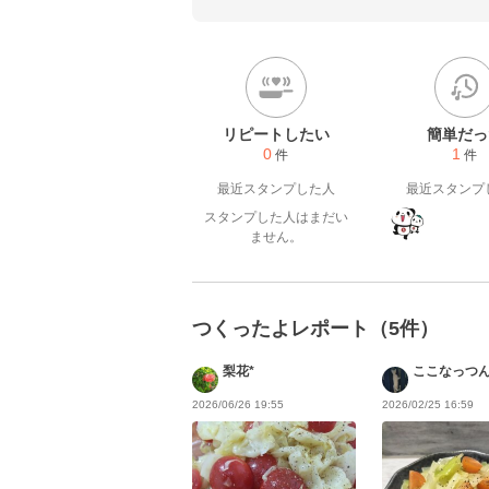
レシピ、ご飯がもりもり進むレシピが多
☆*°レシピは食材を洗うの工程は
2022.1.12start
リピートしたい
簡単だっ
0
1
件
件
最近スタンプした人
最近スタンプ
スタンプした人はまだい
ません。
つくったよレポート（5件）
梨花*
ここなっつ
2026/06/26 19:55
2026/02/25 16:59