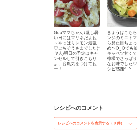
Guuママちゃん♪蒸し暑
きょうはこちら
い日にはマリネだよね
ンジのミニトマ
～やっぱりレモン最強
ら見た目ちょっ
♡ごちそうさまでした(*
め〜ʘ⁠‿⁠ʘで
´∀人)明日の予定はキャ
キャベツ甘くて
ンセルして引きこもり
檸檬でさっぱり
よ、台風気をつけてね
なお味でした♡
ー！
シピ感謝^_^
レシピへのコメント
レシピへのコメントを表示する（
0
件）