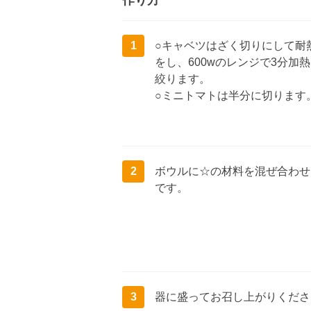
作り方
1
○キャベツはざく切りにして耐
をし、600wのレンジで3分加
絞ります。
○ミニトマトは半分に切ります
2
ボウルに☆の材料を混ぜ合わせ
です。
3
器に盛ってお召し上がりくださ