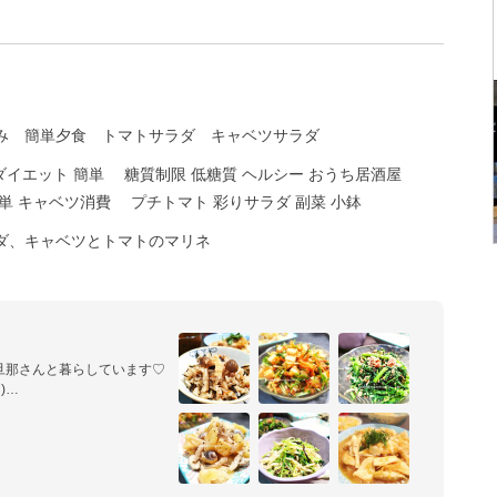
み
簡単夕食
トマトサラダ
キャベツサラダ
ダイエット 簡単
糖質制限 低糖質 ヘルシー おうち居酒屋
単 キャベツ消費
プチトマト 彩りサラダ 副菜 小鉢
ダ、キャベツとトマトのマリネ
那さんと暮らしています♡



単❣お野菜多め❣の褒められ
にピッタリの超特急でできる