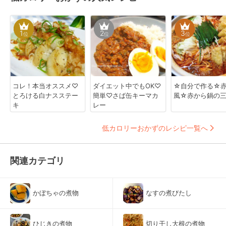
1
2
3
位
位
位
コレ！本当オススメ♡
ダイエット中でもOK♡
☆自分で作る☆
とろける白ナスステー
簡単♡さば缶キーマカ
風☆赤から鍋の
キ
レー
低カロリーおかずのレシピ一覧へ
関連カテゴリ
かぼちゃの煮物
なすの煮びたし
ひじきの煮物
切り干し大根の煮物