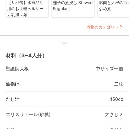
【サバ缶】水煮品活
茄子の煮浸し Stewed
豚肉と大根のコ
用のお手軽ヘルシー
Eggplant
炒め煮
豆乳担々麺
煮物のカテゴリへ
【PR】
材料（3~4人分）
聖護院大根
中サイズ一個
油揚げ
二枚
だし汁
450cc
エリスリトール(砂糖)
大さじ２