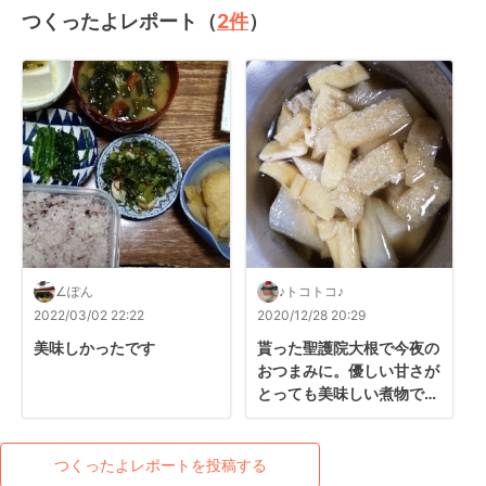
つくったよレポート（
2
件
）
∠ぽん
♪トコトコ♪
2022/03/02 22:22
2020/12/28 20:29
美味しかったです
貰った聖護院大根で今夜の
おつまみに。優しい甘さが
とっても美味しい煮物で
す。

簡単で早く煮えて柔らかで
箸が止まりません。また作
つくったよレポートを投稿する
りたいな。ありがとうござ