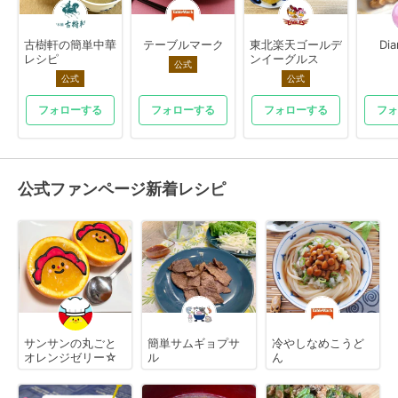
古樹軒の簡単中華
テーブルマーク
東北楽天ゴールデ
Di
レシピ
ンイーグルス
公式
公式
公式
フォローする
フォローする
フォローする
フォ
公式ファンページ新着レシピ
サンサンの丸ごと
簡単サムギョプサ
冷やしなめこうど
オレンジゼリー☆
ル
ん