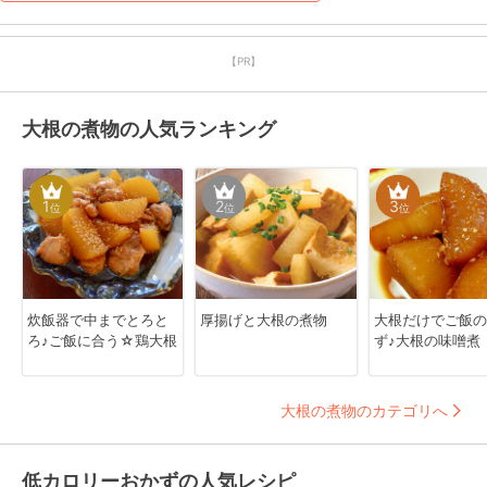
います。
【PR】
大根の煮物の人気ランキング
1
2
3
位
位
位
炊飯器で中までとろと
厚揚げと大根の煮物
大根だけでご飯の
ろ♪ご飯に合う☆鶏大根
ず♪大根の味噌煮
大根の煮物のカテゴリへ
低カロリーおかずの人気レシピ