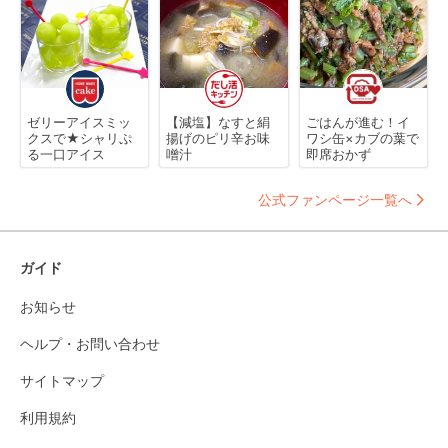
ゼリーアイスミッ
【減塩】なすと絹
ごはんが進む！イ
クスで★シャリぷ
揚げのピリ辛お味
ワシ缶×カブの葉で
る一口アイス
噌汁
即席おかず
公式ファンページ一覧へ
ガイド
お知らせ
ヘルプ・お問い合わせ
サイトマップ
利用規約