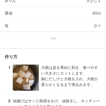
みりん
大さじ１
醤油
40cc
塩
少々
【PR】
作り方
1
大根は皮を厚めに剥き、食べやす
い大きさにカットします。

鍋にだし汁と大根を入れ、大根が
柔らかくなるまで煮込みます。
2
油揚げはサッと熱湯をかけ、油抜きし、キッチンペ