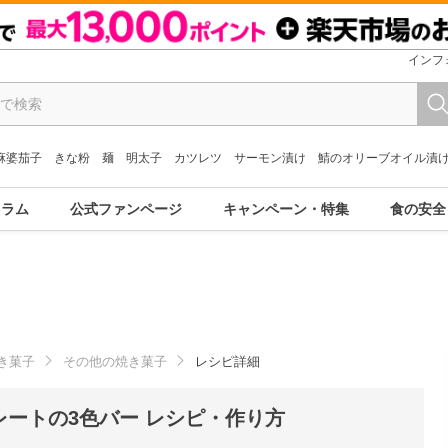
インフ
麻婆茄子
きな粉
麺
明太子
カツレツ
サーモン漬け
鯖のオリーブオイル漬
コラム
公式ファンページ
キャンペーン・特集
食の安全
き菓子
その他の焼き菓子
レシピ詳細
ートの3色バー レシピ・作り方