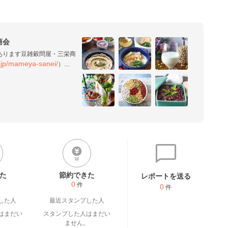
商会
あります豆雑穀問屋・三栄商
o.jp/mameya-sanei/
）で
レシピをアップしていきたい
た
節約できた
レポートを送る
0
件
0
件
した人
最近スタンプした人
はまだい
スタンプした人はまだい
。
ません。