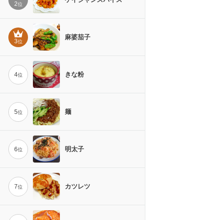
2
位
麻婆茄子
3
位
きな粉
4
位
麺
5
位
明太子
6
位
カツレツ
7
位