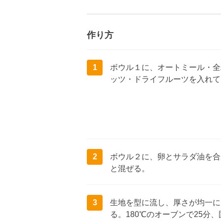
作り方
1
ボウル１に、オートミール・全
ッツ・ドライフルーツを入れて
2
ボウル２に、卵とサラダ油を合
と混ぜる。
3
生地を型に流し、厚さが均一に
る。180℃のオーブンで25分