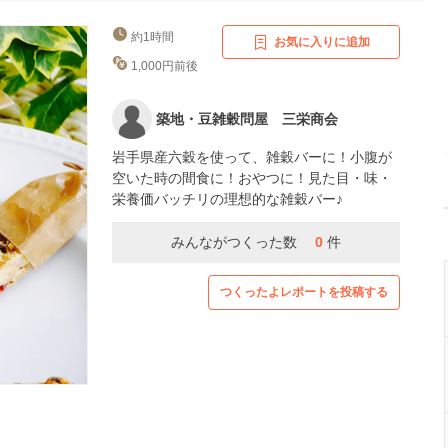
約1時間
お気に入りに追加
1,000円前後
築地・豆雑穀問屋 三栄商会
岩手県産六穀を使って、雑穀バーに！小腹が
空いた時の間食に！おやつに！見た目・味・
栄養価バッチリの理想的な雑穀バー♪
みんながつくった数
0
件
つくったよレポートを投稿する