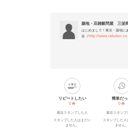
築地・豆雑穀問屋 三栄
はじめまして！東京・築地に
http://www.rakuten.c
会（
す。豆雑穀問屋だからこその
と思います。
リピートしたい
簡単だっ
0
0
件
件
最近スタンプした人
最近スタンプ
スタンプした人はまだい
スタンプした人
ません。
ません