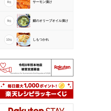
サーモン漬け
8
位
鯖のオリーブオイル漬け
9
位
しもつかれ
10
位