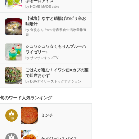
ぷる一口アイス
by HOME MADE cake
【減塩】なすと絹揚げのピリ辛お
味噌汁
by 食改さん from 青森県食生活改善推進
員
シュワシュワ☆くもりんブルーハ
ワイゼリー♪
by サンサンキッズTV
ごはんが進む！イワシ缶×カブの葉
で即席おかず
by DSAデイリーストックアクション
旬のワード人気ランキング
ミンチ
1
位
ケイジャンスパイス