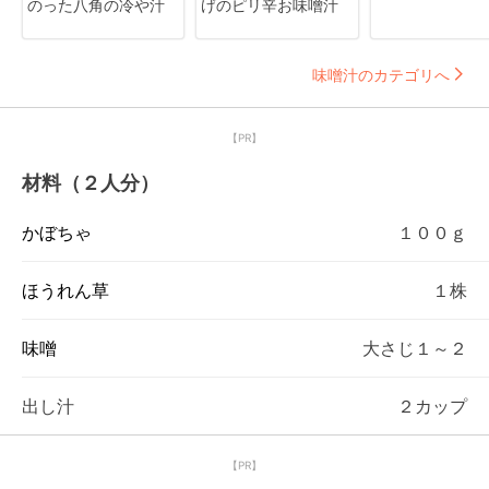
のった八角の冷や汁
げのピリ辛お味噌汁
味噌汁のカテゴリへ
【PR】
材料（２人分）
かぼちゃ
１００ｇ
ほうれん草
１株
味噌
大さじ１～２
出し汁
２カップ
【PR】