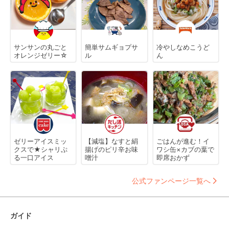
サンサンの丸ごと
簡単サムギョプサ
冷やしなめこうど
オレンジゼリー☆
ル
ん
ゼリーアイスミッ
【減塩】なすと絹
ごはんが進む！イ
クスで★シャリぷ
揚げのピリ辛お味
ワシ缶×カブの葉で
る一口アイス
噌汁
即席おかず
公式ファンページ一覧へ
ガイド