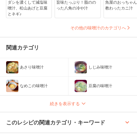
ダシを濃くして減塩味
旨味たっぷり！脂のの
魚屋のおっちゃん
噌汁、松山あげと豆腐
った八角の冷や汁
教わったカニ汁
とネギ♪
その他の味噌汁のカテゴリへ
関連カテゴリ
あさり味噌汁
しじみ味噌汁
なめこの味噌汁
豆腐の味噌汁
続きを表示する
keyboard_arrow_up
このレシピの関連カテゴリ・キーワード