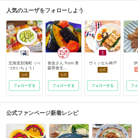
人気のユーザをフォローしよう
北海道別海町（べ
食改さん from 青
ヴィッセル神戸
伊
つかいちょう）
森県食生...
公式
公式
公式
フォローする
フォローする
フォローする
フォ
公式ファンページ新着レシピ