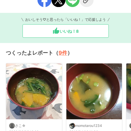
おいしそう♡と思ったら「いいね！」で応援しよう
いいね！
8
つくったよレポート（
9
件
）
さこ☆
momotarou1234