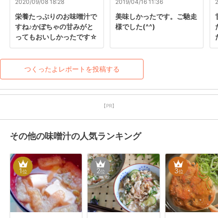
2020/09/08 18:28
2019/04/16 11:36
栄養たっぷりのお味噌汁で
美味しかったです。ご馳走
すね♪かぼちゃの甘みがと
様でした(^^)
ってもおいしかったです☆
つくったよレポートを投稿する
【PR】
その他の味噌汁の人気ランキング
1
2
3
位
位
位