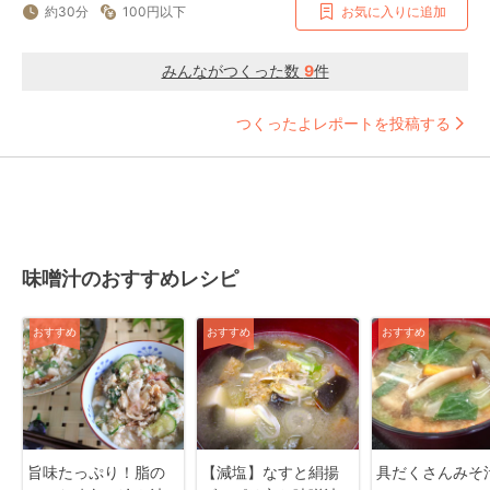
約30分
100円以下
お気に入りに追加
みんながつくった数
9
件
つくったよレポートを投稿する
味噌汁のおすすめレシピ
おすすめ
おすすめ
おすすめ
旨味たっぷり！脂の
【減塩】なすと絹揚
具だくさんみそ