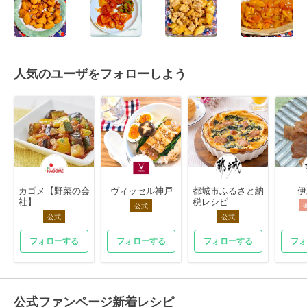
人気のユーザをフォローしよう
カゴメ【野菜の会
ヴィッセル神戸
都城市ふるさと納
伊
社】
税レシピ
公式
公式
公式
フォローする
フォローする
フォローする
フォ
公式ファンページ新着レシピ