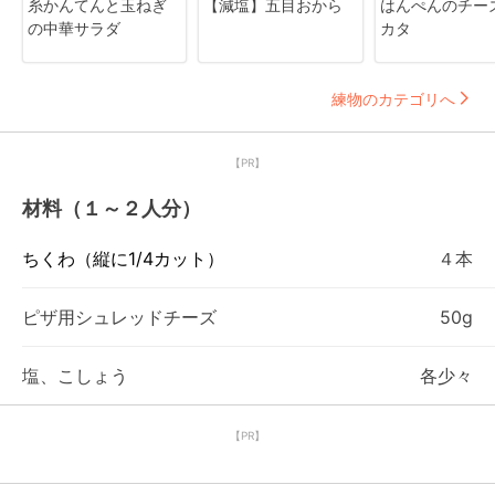
糸かんてんと玉ねぎ
【減塩】五目おから
はんぺんのチー
の中華サラダ
カタ
練物のカテゴリへ
【PR】
材料（１～２人分）
ちくわ（縦に1/4カット）
４本
ピザ用シュレッドチーズ
50g
塩、こしょう
各少々
【PR】