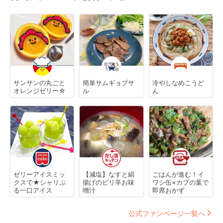
サンサンの丸ごと
簡単サムギョプサ
冷やしなめこうど
オレンジゼリー☆
ル
ん
ゼリーアイスミッ
【減塩】なすと絹
ごはんが進む！イ
クスで★シャリぷ
揚げのピリ辛お味
ワシ缶×カブの葉で
る一口アイス
噌汁
即席おかず
公式ファンページ一覧へ