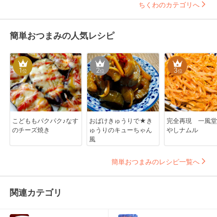
ちくわのカテゴリへ
簡単おつまみの人気レシピ
1
2
3
位
位
位
こどももパクパク♪なす
おばけきゅうりで★き
完全再現 一風堂
のチーズ焼き
ゅうりのキューちゃん
やしナムル
風
簡単おつまみのレシピ一覧へ
関連カテゴリ