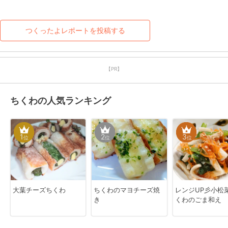
つくったよレポートを投稿する
【PR】
ちくわの人気ランキング
1
2
3
位
位
位
大葉チーズちくわ
ちくわのマヨチーズ焼
レンジUP彡小松
き
くわのごま和え