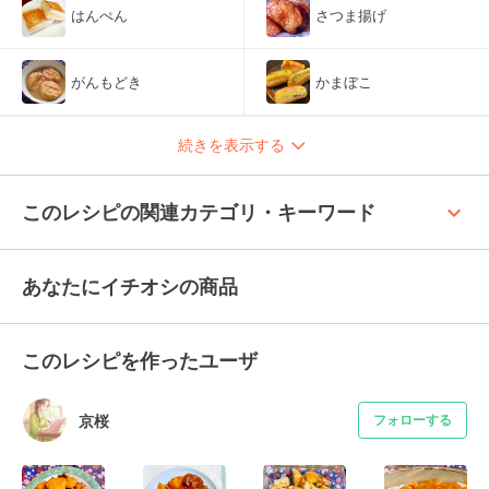
はんぺん
さつま揚げ
がんもどき
かまぼこ
続きを表示する
keyboard_arrow_up
このレシピの関連カテゴリ・キーワード
あなたにイチオシの商品
このレシピを作ったユーザ
京桜
フォローする