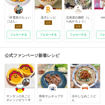
「終電前のちょい
楽天レシピ
北海道白糠町（し
mi
ごはん」
らぬかちょう）
公式
公式
公式
フォローする
フォローする
フォローする
フォ
公式ファンページ新着レシピ
サンサンの丸ごと
簡単サムギョプサ
冷やしなめこうど
オレンジゼリー☆
ル
ん