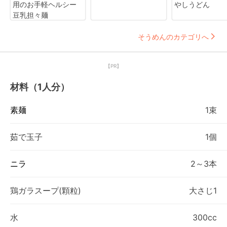
用のお手軽ヘルシー
やしうどん
豆乳担々麺
そうめんのカテゴリへ
【PR】
材料（1人分）
素麺
1束
茹で玉子
1個
ニラ
2～3本
鶏ガラスープ(顆粒)
大さじ1
水
300cc