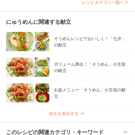
レシピカテゴリ一覧へ
にゅうめんに関連する献立
そうめんレシピでおいしく！「七夕」
の献立
ボリューム満点！「そうめん」が主役
の献立
お盆メニュー「そうめん」が主役の献
立
続きを表示する
keyboard_arrow_up
このレシピの関連カテゴリ・キーワード