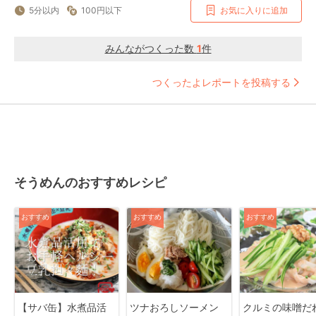
5分以内
100円以下
お気に入りに追加
みんながつくった数
1
件
つくったよレポートを投稿する
そうめんのおすすめレシピ
おすすめ
おすすめ
おすすめ
【サバ缶】水煮品活
ツナおろしソーメン
クルミの味噌だ