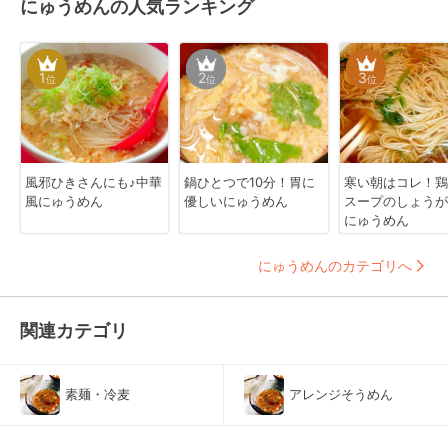
にゅうめんの人気ランキング
1
2
3
位
位
位
風邪ひきさんにも♪中華
鍋ひとつで10分！胃に
寒い朝はコレ！鶏
風にゅうめん
優しいにゅうめん
スープのしょうが
にゅうめん
にゅうめんのカテゴリへ
関連カテゴリ
素麺・冷麦
アレンジそうめん