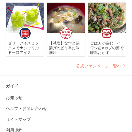
ゼリーアイスミッ
【減塩】なすと絹
ごはんが進む！イ
クスで★シャリぷ
揚げのピリ辛お味
ワシ缶×カブの葉で
る一口アイス
噌汁
即席おかず
公式ファンページ一覧へ
ガイド
お知らせ
ヘルプ・お問い合わせ
サイトマップ
利用規約