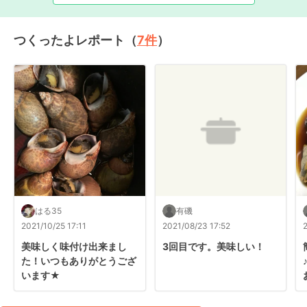
つくったよレポート（
7
件
）
はる35
有磯
2021/10/25 17:11
2021/08/23 17:52
美味しく味付け出来まし
3回目です。美味しい！
た！いつもありがとうござ
♪
います★