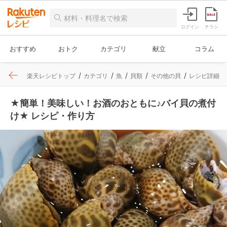
ログイン
チラシ
おすすめ
おトク
カテゴリ
献立
コラム
楽天レシピトップ
カテゴリ
魚
貝類
その他の貝
レシピ詳細
★簡単！美味しい！お酒のおともに♪バイ貝の煮付
け★ レシピ・作り方