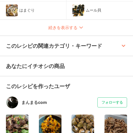
はまぐり
ムール貝
続きを表示する
keyboard_arrow_up
このレシピの関連カテゴリ・キーワード
あなたにイチオシの商品
このレシピを作ったユーザ
まんまるcom
フォローする