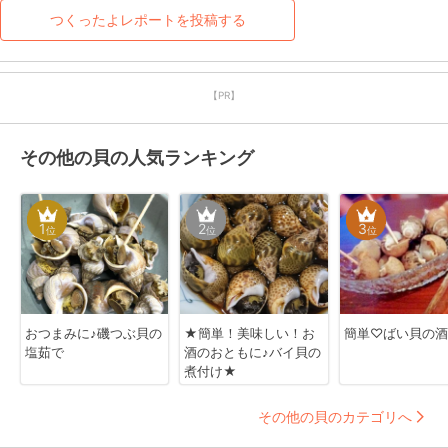
つくったよレポートを投稿する
【PR】
その他の貝の人気ランキング
1
2
3
位
位
位
おつまみに♪磯つぶ貝の
★簡単！美味しい！お
簡単♡ばい貝の酒
塩茹で
酒のおともに♪バイ貝の
煮付け★
その他の貝のカテゴリへ