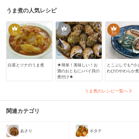
うま煮の人気レシピ
1
2
3
位
位
位
白菜とツナのうま煮
★簡単！美味しい！お
とこぶしでも*小
酒のおともに♪バイ貝の
わびのやわらか煮
煮付け★
うま煮のレシピ一覧へ
関連カテゴリ
あさり
ホタテ