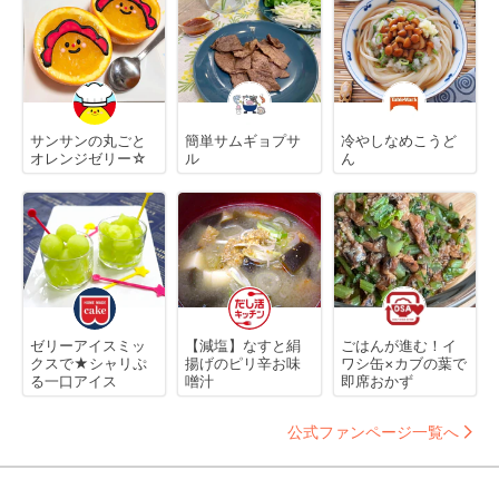
サンサンの丸ごと
簡単サムギョプサ
冷やしなめこうど
オレンジゼリー☆
ル
ん
ゼリーアイスミッ
【減塩】なすと絹
ごはんが進む！イ
クスで★シャリぷ
揚げのピリ辛お味
ワシ缶×カブの葉で
る一口アイス
噌汁
即席おかず
公式ファンページ一覧へ