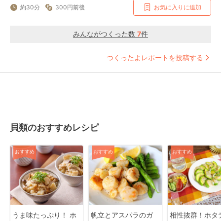
約30分
300円前後
お気に入りに追加
みんながつくった数
7
件
つくったよレポートを投稿する
貝類のおすすめレシピ
おすすめ
おすすめ
おすすめ
うま味たっぷり！ ホ
帆立とアスパラのガ
相性抜群！ホタ