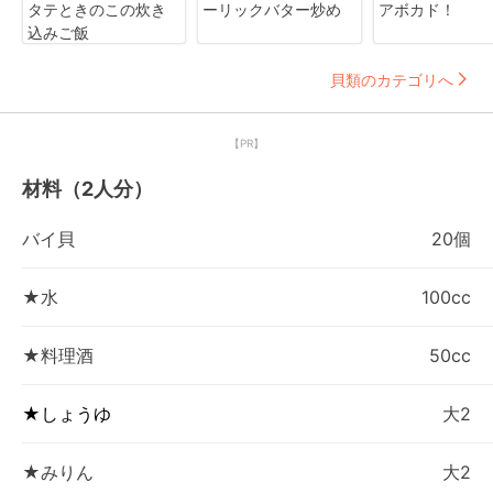
タテときのこの炊き
ーリックバター炒め
アボカド！
込みご飯
貝類のカテゴリへ
【PR】
材料（2人分）
バイ貝
20個
★水
100cc
★料理酒
50cc
★しょうゆ
大2
★みりん
大2