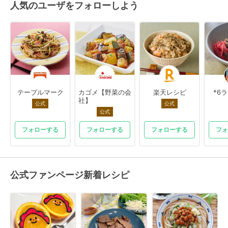
人気のユーザをフォローしよう
テーブルマーク
カゴメ【野菜の会
楽天レシピ
*6
社】
公式
公式
公式
フォローする
フォローする
フォローする
フォ
公式ファンページ新着レシピ