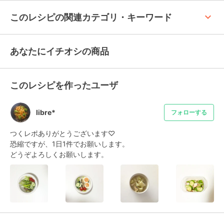
keyboard_arrow_up
このレシピの関連カテゴリ・キーワード
あなたにイチオシの商品
このレシピを作ったユーザ
libre*
フォローする
つくレポありがとうございます♡

恐縮ですが、1日1件でお願いします。

どうぞよろしくお願いします。