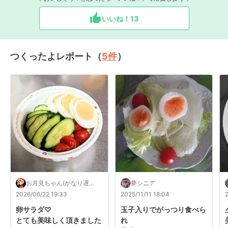
いいね！
13
つくったよレポート（
5
件
）
お月見ちゃん(かなり遅く
夢シニア
なります)
2026/06/22 19:33
2025/11/11 18:04
卵サラダ♡

玉子入りでがっつり食べら
とても美味しく頂きました
れ
