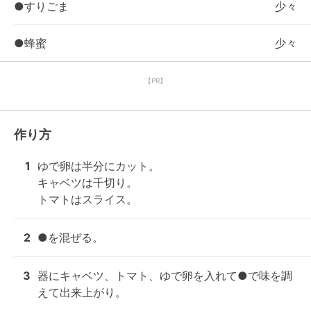
●すりごま
少々
●蜂蜜
少々
【PR】
作り方
1
ゆで卵は半分にカット。

キャベツは千切り。

トマトはスライス。
2
●を混ぜる。
3
器にキャベツ、トマト、ゆで卵を入れて●で味を調
えて出来上がり。