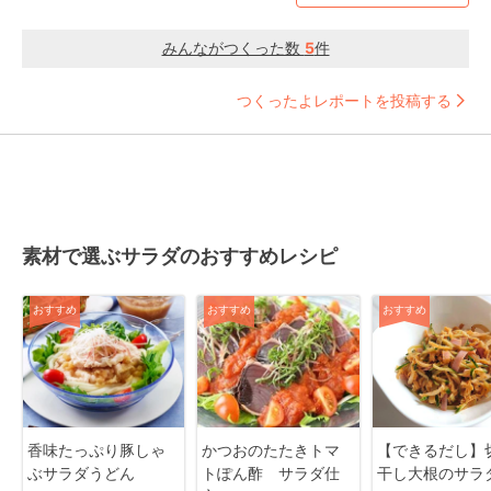
みんながつくった数
5
件
つくったよレポートを投稿する
素材で選ぶサラダのおすすめレシピ
おすすめ
おすすめ
おすすめ
香味たっぷり豚しゃ
かつおのたたきトマ
【できるだし】
ぶサラダうどん
トぽん酢 サラダ仕
干し大根のサラ