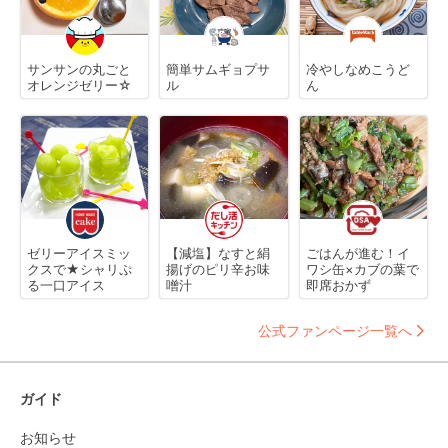
サンサンの丸ごと
簡単サムギョプサ
冷やしなめこうど
オレンジゼリー☆
ル
ん
ゼリーアイスミッ
【減塩】なすと絹
ごはんが進む！イ
クスで★シャリぷ
揚げのピリ辛お味
ワシ缶×カブの葉で
る一口アイス
噌汁
即席おかず
公式ファンページ一覧へ
ガイド
お知らせ