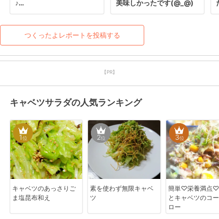
♪

美味しかったです(@_@)
レシピありがとうございま
す(*^^)v
つくったよレポートを投稿する
【PR】
キャベツサラダの人気ランキング
1
2
3
位
位
位
キャベツのあっさりご
素を使わず無限キャベ
簡単♡栄養満点♡
ま塩昆布和え
ツ
とキャベツのコー
ロー