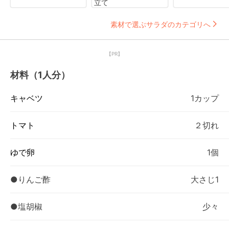
立て
素材で選ぶサラダのカテゴリへ
【PR】
材料（1人分）
キャベツ
1カップ
トマト
２切れ
ゆで卵
1個
●りんご酢
大さじ1
●塩胡椒
少々