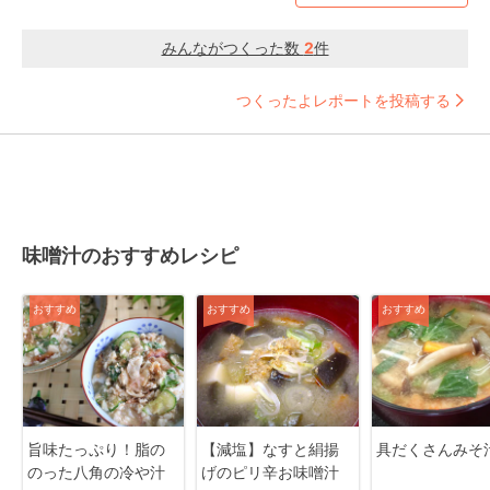
みんながつくった数
2
件
つくったよレポートを投稿する
味噌汁のおすすめレシピ
おすすめ
おすすめ
おすすめ
旨味たっぷり！脂の
【減塩】なすと絹揚
具だくさんみそ
のった八角の冷や汁
げのピリ辛お味噌汁