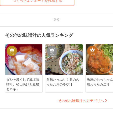
つくったよレポートを投稿する
【PR】
その他の味噌汁の人気ランキング
1
2
3
位
位
位
ダシを濃くして減塩味
旨味たっぷり！脂のの
魚屋のおっちゃん
噌汁、松山あげと豆腐
った八角の冷や汁
教わったカニ汁
とネギ♪
その他の味噌汁のカテゴリへ