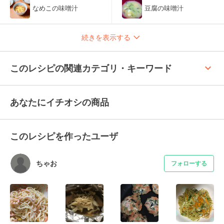
なめこの味噌汁
豆腐の味噌汁
続きを表示する
keyboard_arrow_up
このレシピの関連カテゴリ・キーワード
あなたにイチオシの商品
このレシピを作ったユーザ
ちゃお
フォローする