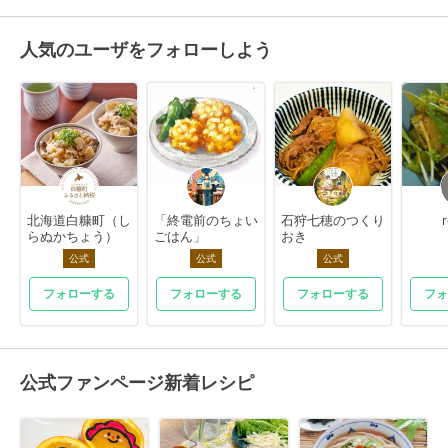
人気のユーザをフォローしよう
北海道白糠町（し
「終電前のちょい
石狩七穂のつくり
らぬかちょう）
ごはん」
おき
公式
公式
公式
フォローする
フォローする
フォローする
フォ
公式ファンページ新着レシピ