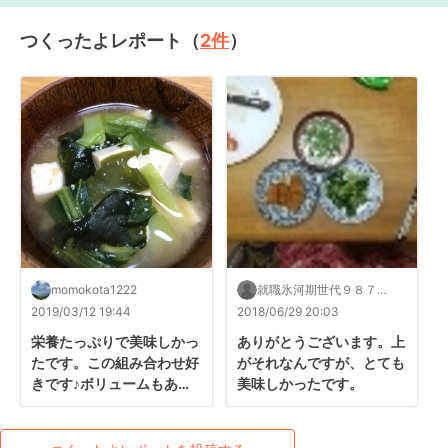
つくったよレポート（
2
件
）
momokota1222
就職氷河期世代９８７万
人内定ゼロは本当に自己
2019/03/12 19:44
2018/06/29 20:03
責任？
栄養たっぷりで美味しかっ
ありがとうございます。上
たです。この組み合わせ好
がそれなんですが、とても
きです♪ボリュームもあっ
美味しかったです。
て、軽めのおかずのときに
良いですね。