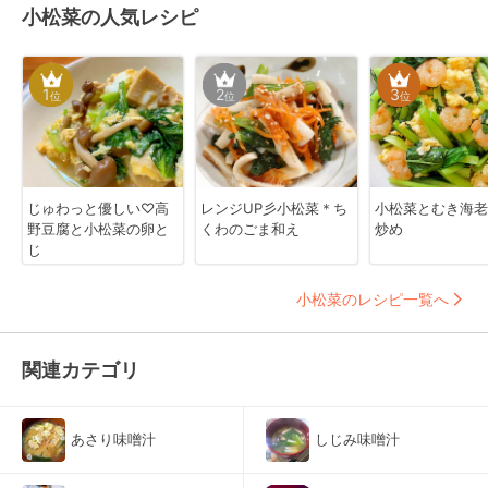
小松菜の人気レシピ
1
2
3
位
位
位
じゅわっと優しい♡高
レンジUP彡小松菜＊ち
小松菜とむき海老
野豆腐と小松菜の卵と
くわのごま和え
炒め
じ
小松菜のレシピ一覧へ
関連カテゴリ
あさり味噌汁
しじみ味噌汁