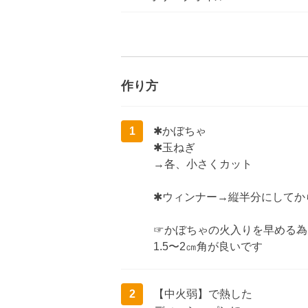
作り方
1
✱かぼちゃ
✱玉ねぎ
→各、小さくカット
✱ウィンナー→縦半分にしてか
☞かぼちゃの火入りを早める為
1.5〜2㎝角が良いです
2
【中火弱】で熱した