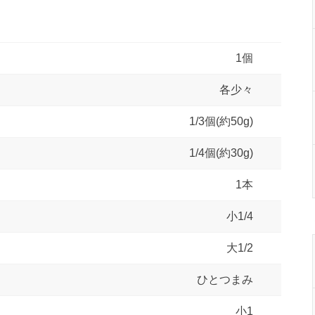
1個
各少々
1/3個(約50g)
1/4個(約30g)
1本
小1/4
大1/2
ひとつまみ
小1