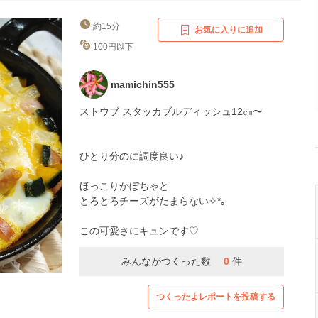
約15分
お気に入りに追加
100円以下
mamichin555
ストウブ スタッカブルディッシュ12㎝〜
ひとり分のに調度良い♪
ほっこりかぼちゃと
とろとろチーズがたまらない✧*｡
この可愛さにキュンです♡
みんながつくった数
0
件
つくったよレポートを投稿する