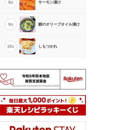
サーモン漬け
8
位
鯖のオリーブオイル漬け
9
位
しもつかれ
10
位