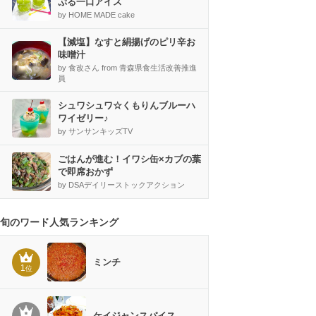
ぷる一口アイス
by HOME MADE cake
【減塩】なすと絹揚げのピリ辛お
味噌汁
by 食改さん from 青森県食生活改善推進
員
シュワシュワ☆くもりんブルーハ
ワイゼリー♪
by サンサンキッズTV
ごはんが進む！イワシ缶×カブの葉
で即席おかず
by DSAデイリーストックアクション
旬のワード人気ランキング
ミンチ
1
位
ケイジャンスパイス