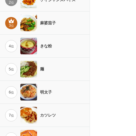
2
位
麻婆茄子
3
位
きな粉
4
位
麺
5
位
明太子
6
位
カツレツ
7
位