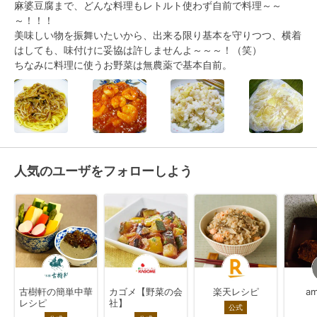
麻婆豆腐まで、どんな料理もレトルト使わず自前で料理～～
～！！！

美味しい物を振舞いたいから、出来る限り基本を守りつつ、横着
はしても、味付けに妥協は許しませんよ～～～！（笑）

ちなみに料理に使うお野菜は無農薬で基本自前。
人気のユーザをフォローしよう
古樹軒の簡単中華
カゴメ【野菜の会
楽天レシピ
am
レシピ
社】
公式