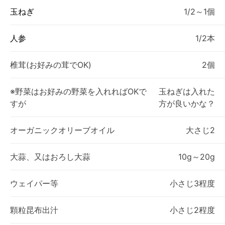
玉ねぎ
1/2～1個
人参
1/2本
椎茸(お好みの茸でOK)
2個
※野菜はお好みの野菜を入れればOKで
玉ねぎは入れた
すが
方が良いかな？
オーガニックオリーブオイル
大さじ2
大蒜、又はおろし大蒜
10g～20g
ウェイパー等
小さじ3程度
顆粒昆布出汁
小さじ2程度