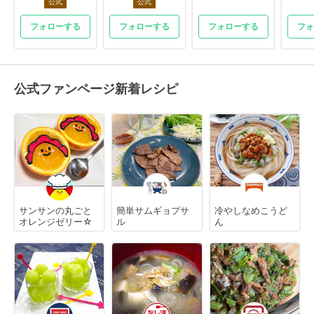
公式
公式
フォローする
フォローする
フォローする
フォ
公式ファンページ新着レシピ
サンサンの丸ごと
簡単サムギョプサ
冷やしなめこうど
オレンジゼリー☆
ル
ん