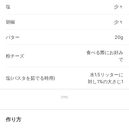
塩
少々
胡椒
少々
バター
20g
食べる際にお好み
粉チーズ
で
水1.5リッターに
塩(パスタを茹でる時用)
対し1%の大さじ1
【PR】
作り方