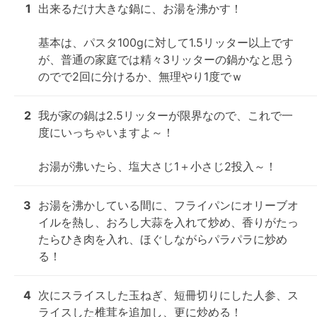
1
出来るだけ大きな鍋に、お湯を沸かす！

基本は、パスタ100gに対して1.5リッター以上です
が、普通の家庭では精々3リッターの鍋かなと思う
のでで2回に分けるか、無理やり1度でｗ
2
我が家の鍋は2.5リッターが限界なので、これで一
度にいっちゃいますよ～！

お湯が沸いたら、塩大さじ1＋小さじ2投入～！
3
お湯を沸かしている間に、フライパンにオリーブオ
イルを熱し、おろし大蒜を入れて炒め、香りがたっ
たらひき肉を入れ、ほぐしながらパラパラに炒め
る！
4
次にスライスした玉ねぎ、短冊切りにした人参、ス
ライスした椎茸を追加し、更に炒める！
