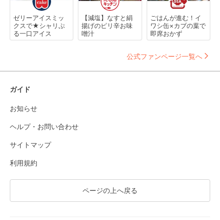
ゼリーアイスミッ
【減塩】なすと絹
ごはんが進む！イ
クスで★シャリぷ
揚げのピリ辛お味
ワシ缶×カブの葉で
る一口アイス
噌汁
即席おかず
公式ファンページ一覧へ
ガイド
お知らせ
ヘルプ・お問い合わせ
サイトマップ
利用規約
ページの上へ戻る