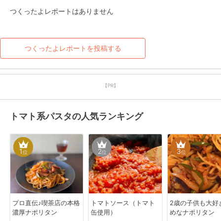
つくったよレポートはありません
つくったよレポートを投稿する
【PR】
トマト系パスタの人気ランキング
1
2
3
位
位
位
プロ直伝♪喫茶店の本格
トマトソース（トマト
2歳の子供も大好
濃厚ナポリタン
缶使用）
めなナポリタン