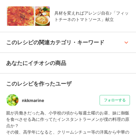
具材を変えればアレンジ自在♪「フィッ
トチーネのトマトソース」献立
keyboard_arrow_up
このレシピの関連カテゴリ・キーワード
あなたにイチオシの商品
このレシピを作ったユーザ
nkkmarine
フォローする
親が共働きだった為、小学校の頃から毎週土曜のお昼、妹に御飯
を食べさせる為に作ってたインスタントラーメンが僕の料理の原
点か？

その後、高学年になると、クリームシチュー等の洋風から中華の