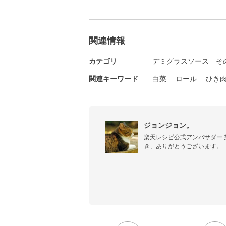
関連情報
カテゴリ
デミグラスソース
そ
関連キーワード
白菜
ロール
ひき
ジョンジョン。
楽天レシピ公式アンバサダー 
き、ありがとうございます。

お料理とお散歩が大好きです。
`*)♪

ダンナさんと２人暮らし。

最近は「野菜をたっぷり！」
はん」をUPしています。

ブログもやってます♪　➝➝➝
ameblo.jp/jonjon3/