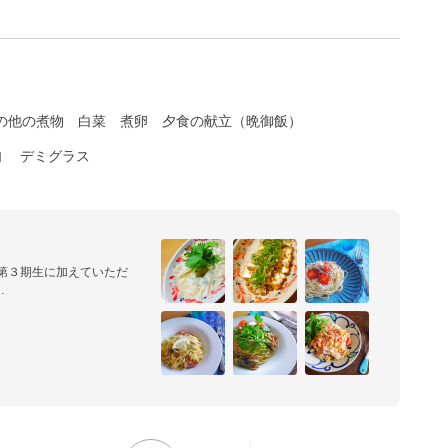
の他の煮物
白菜
煮卵
夕食の献立（晩御飯）
肉
デミグラス
第３期生に加えていただ
飲み歩きも好きです(*´艸
を心がけ、日々の「おうちご
http://
「日々なんとなく。」