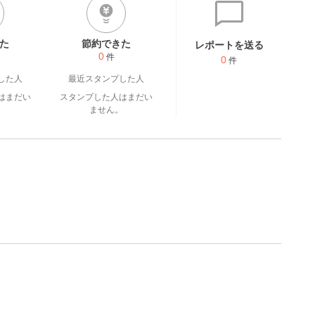
た
節約できた
レポートを送る
0
件
0
件
した人
最近スタンプした人
はまだい
スタンプした人はまだい
。
ません。