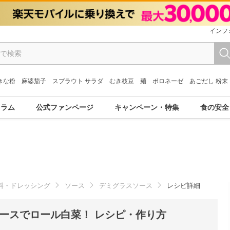
インフ
きな粉
麻婆茄子
スプラウト サラダ
むき枝豆
麺
ボロネーゼ
あごだし 粉末
コラム
公式ファンページ
キャンペーン・特集
食の安全
料・ドレッシング
ソース
デミグラスソース
レシピ詳細
ースでロール白菜！ レシピ・作り方