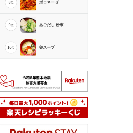
ボロネーゼ
8
位
あごだし 粉末
9
位
卵スープ
10
位