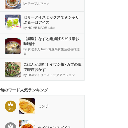
by テーブルマーク
ゼリーアイスミックスで★シャリ
ぷる一口アイス
by HOME MADE cake
【減塩】なすと絹揚げのピリ辛お
味噌汁
by 食改さん from 青森県食生活改善推進
員
ごはんが進む！イワシ缶×カブの葉
で即席おかず
by DSAデイリーストックアクション
旬のワード人気ランキング
ミンチ
1
位
ケイジャンスパイス