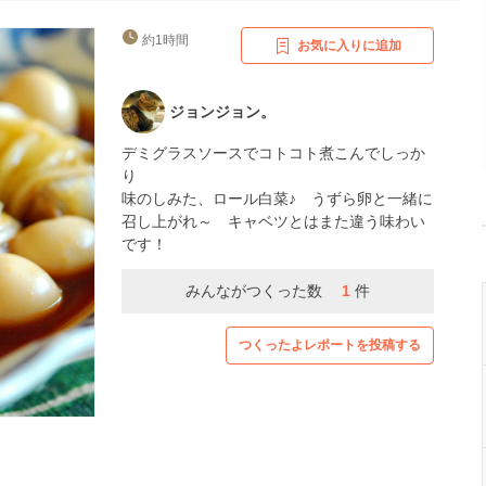
約1時間
お気に入りに追加
ジョンジョン。
デミグラスソースでコトコト煮こんでしっか
り
味のしみた、ロール白菜♪ うずら卵と一緒に
召し上がれ～ キャベツとはまた違う味わい
です！
みんながつくった数
1
件
つくったよレポートを投稿する