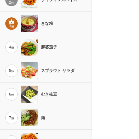
2
位
きな粉
3
位
麻婆茄子
4
位
スプラウト サラダ
5
位
むき枝豆
6
位
麺
7
位