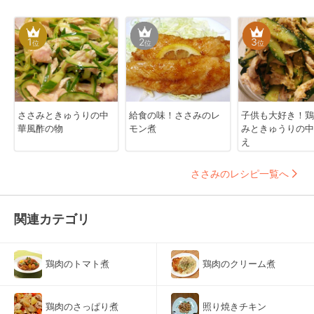
1
2
3
位
位
位
ささみときゅうりの中
給食の味！ささみのレ
子供も大好き！鶏
華風酢の物
モン煮
みときゅうりの中
え
ささみのレシピ一覧へ
関連カテゴリ
鶏肉のトマト煮
鶏肉のクリーム煮
鶏肉のさっぱり煮
照り焼きチキン