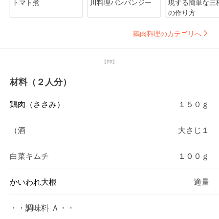
トマト煮
川料理バンバンジー
現する簡単な三
の作り方
鶏肉料理のカテゴリへ
【PR】
材料（２人分）
鶏肉（ささみ）
１５０ｇ
（酒
大さじ１
白菜キムチ
１００ｇ
かいわれ大根
適量
・・調味料 Ａ・・