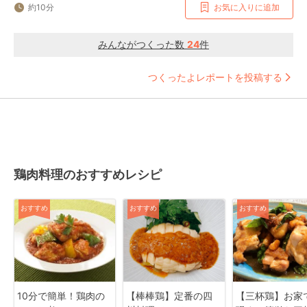
約10分
お気に入りに追加
みんながつくった数
24
件
つくったよレポートを投稿する
鶏肉料理のおすすめレシピ
おすすめ
おすすめ
おすすめ
10分で簡単！鶏肉の
【棒棒鶏】定番の四
【三杯鶏】お家