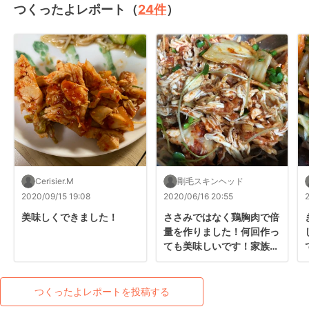
つくったよレポート（
24
件
）
Cerisier.M
剛毛スキンヘッド
2020/09/15 19:08
2020/06/16 20:55
美味しくできました！
ささみではなく鶏胸肉で倍
量を作りました！何回作っ
ても美味しいです！家族で
奪い合いのレシピです
つくったよレポートを投稿する