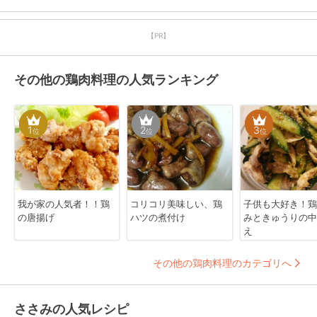
【PR】
その他の鶏肉料理の人気ランキング
1
2
3
位
位
位
我が家の人気者！！鶏
コリコリ美味しい、鶏
子供も大好き！鶏
の唐揚げ
ハツの煮付け
みときゅうりの中
え
その他の鶏肉料理のカテゴリへ
ささみの人気レシピ