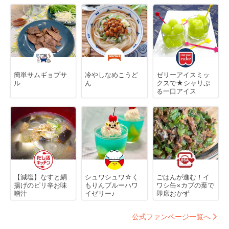
簡単サムギョプサ
冷やしなめこうど
ゼリーアイスミッ
ル
ん
クスで★シャリぷ
る一口アイス
【減塩】なすと絹
シュワシュワ☆く
ごはんが進む！イ
揚げのピリ辛お味
もりんブルーハワ
ワシ缶×カブの葉で
噌汁
イゼリー♪
即席おかず
公式ファンページ一覧へ