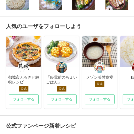
人気のユーザをフォローしよう
都城市ふるさと納
「終電前のちょい
メゾン美甘食堂
k
税レシピ
ごはん」
公式
公式
公式
フォローする
フォローする
フォローする
フォ
公式ファンページ新着レシピ