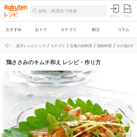
ログイン
チラシ
おすすめ
おトク
カテゴリ
献立
コラム
楽天レシピトップ
カテゴリ
定番の肉料理
鶏肉料理
その他の鶏
鶏ささみのキムチ和え レシピ・作り方