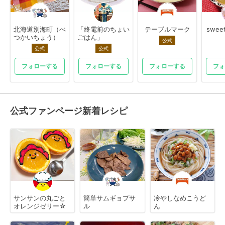
北海道別海町（べ
「終電前のちょい
テーブルマーク
swee
つかいちょう）
ごはん」
公式
公式
公式
フォローする
フォローする
フォローする
フォ
公式ファンページ新着レシピ
サンサンの丸ごと
簡単サムギョプサ
冷やしなめこうど
オレンジゼリー☆
ル
ん