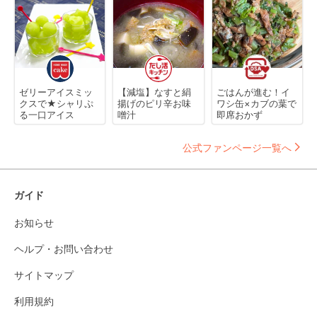
ゼリーアイスミッ
【減塩】なすと絹
ごはんが進む！イ
クスで★シャリぷ
揚げのピリ辛お味
ワシ缶×カブの葉で
る一口アイス
噌汁
即席おかず
公式ファンページ一覧へ
ガイド
お知らせ
ヘルプ・お問い合わせ
サイトマップ
利用規約