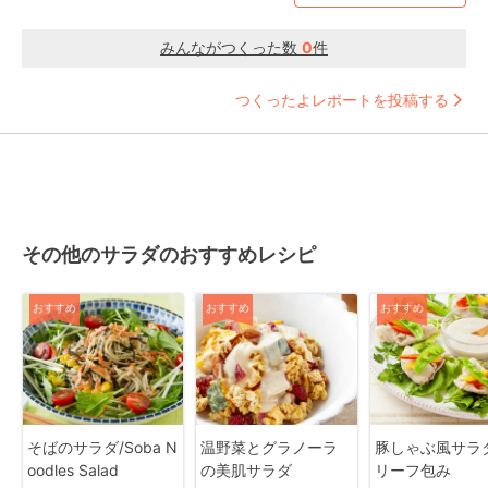
みんながつくった数
0
件
つくったよレポートを投稿する
その他のサラダのおすすめレシピ
おすすめ
おすすめ
おすすめ
そばのサラダ/Soba N
温野菜とグラノーラ
豚しゃぶ風サラ
oodles Salad
の美肌サラダ
リーフ包み