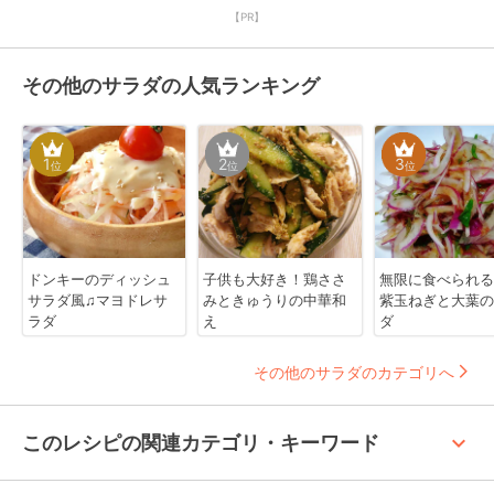
【PR】
その他のサラダの人気ランキング
1
2
3
位
位
位
ドンキーのディッシュ
子供も大好き！鶏ささ
無限に食べられる
サラダ風♫マヨドレサ
みときゅうりの中華和
紫玉ねぎと大葉の
ラダ
え
ダ
その他のサラダのカテゴリへ
keyboard_arrow_up
このレシピの関連カテゴリ・キーワード