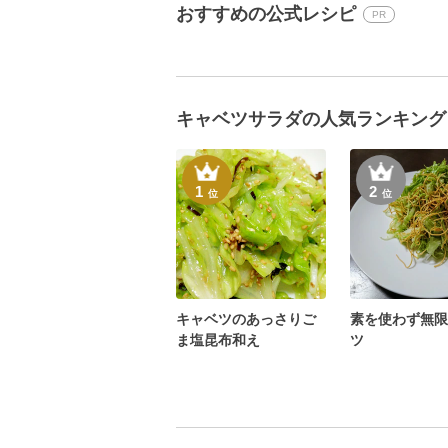
おすすめの公式レシピ
PR
キャベツサラダの人気ランキング
1
2
位
位
キャベツのあっさりご
素を使わず無限
ま塩昆布和え
ツ