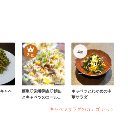
4
位
3
位
キャベ
簡単♡栄養満点♡鯖缶
キャベツとわかめの中
とキャベツのコールス
華サラダ
ロー
キャベツサラダのカテゴリへ