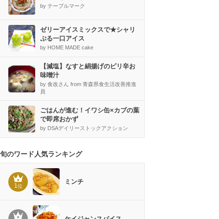
by テーブルマーク
ゼリーアイスミックスで★シャリ
ぷる一口アイス
by HOME MADE cake
【減塩】なすと絹揚げのピリ辛お
味噌汁
by 食改さん from 青森県食生活改善推進
員
ごはんが進む！イワシ缶×カブの葉
で即席おかず
by DSAデイリーストックアクション
旬のワード人気ランキング
ミンチ
1
位
ケイジャンスパイス