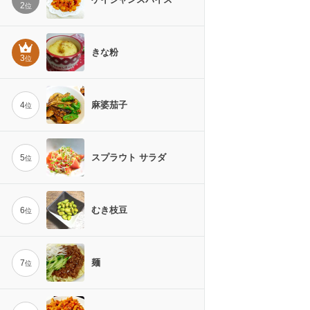
2
位
きな粉
3
位
麻婆茄子
4
位
スプラウト サラダ
5
位
むき枝豆
6
位
麺
7
位