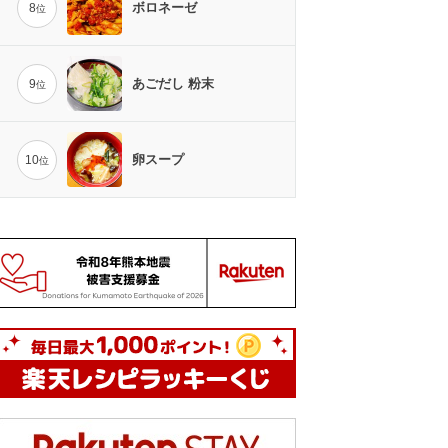
ボロネーゼ
8
位
あごだし 粉末
9
位
卵スープ
10
位