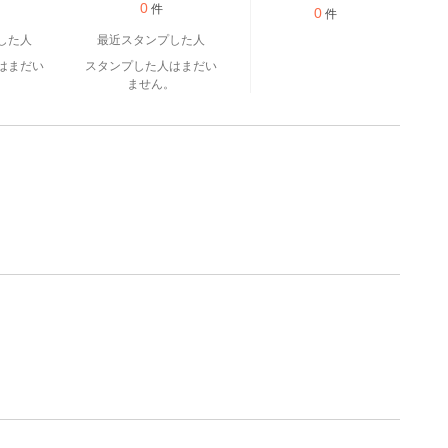
0
件
0
件
した人
最近スタンプした人
はまだい
スタンプした人はまだい
。
ません。