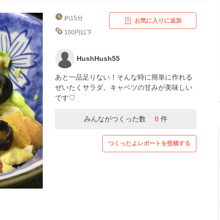
約15分
お気に入りに追加
100円以下
HushHush55
あと一品足りない！そんな時に簡単に作れる
ぜいたくサラダ。キャベツの甘みが美味しい
です♡
みんながつくった数
0
件
つくったよレポートを投稿する