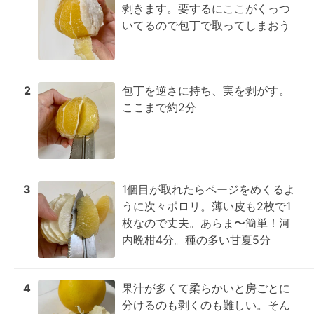
剥きます。要するにここがくっつ
いてるので包丁で取ってしまおう
2
包丁を逆さに持ち、実を剥がす。
ここまで約2分
3
1個目が取れたらページをめくるよ
うに次々ポロリ。薄い皮も2枚で1
枚なので丈夫。あらま〜簡単！河
内晩柑4分。種の多い甘夏5分
4
果汁が多くて柔らかいと房ごとに
分けるのも剥くのも難しい。そん