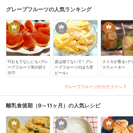
グレープフルーツの人気ランキング
1
2
3
位
位
位
♡おもてなしにも♪グレ
皮は捨てないで！グレ
スイカが香る♪デ
ープフルーツ等の切り
ープフルーツのほろ苦
スウォーター
方♡
ピール♪
グレープフルーツのカテゴリへ
離乳食後期（9～11ヶ月）の人気レシピ
1
2
3
位
位
位