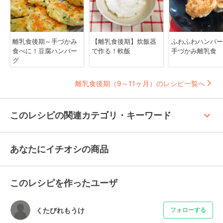
離乳食後期～手づかみ
【離乳食後期】炊飯器
ふわふわハンバ
食べに！豆腐ハンバー
で作る！軟飯
手づかみ離乳食
グ
離乳食後期（9～11ヶ月）のレシピ一覧へ
keyboard_arrow_up
このレシピの関連カテゴリ・キーワード
あなたにイチオシの商品
このレシピを作ったユーザ
くたびれもうけ
フォローする