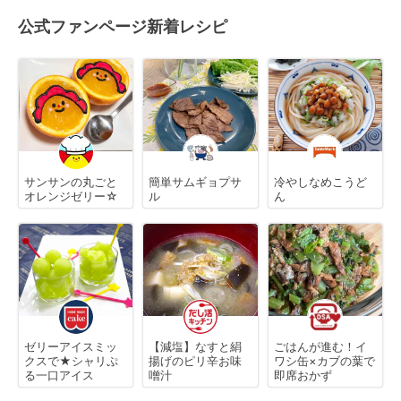
公式ファンページ新着レシピ
サンサンの丸ごと
簡単サムギョプサ
冷やしなめこうど
オレンジゼリー☆
ル
ん
ゼリーアイスミッ
【減塩】なすと絹
ごはんが進む！イ
クスで★シャリぷ
揚げのピリ辛お味
ワシ缶×カブの葉で
る一口アイス
噌汁
即席おかず