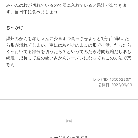
みかんの粒が切れているので器に入れていると果汁が出てきま
す。当日中に食べましょう
きっかけ
温州みかんを赤ちゃんに少量ずつ食べさせようと1房ずつ剥いた
ら形が潰れてしまい、更には粒がそのままの形で排泄。だったら
くっ付いてる部分を切ったら？とやってみたら時間短縮だし形も
綺麗！成長して皮の硬いみかんシーズンになってもこの方法で楽
ちん
レシピID:
1350023671
公開日:
2022/06/09
【PR】
ページをシェアする