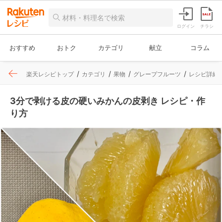
ログイン
チラシ
おすすめ
おトク
カテゴリ
献立
コラム
楽天レシピトップ
カテゴリ
果物
グレープフルーツ
レシピ詳細
3分で剥ける皮の硬いみかんの皮剥き レシピ・作
り方