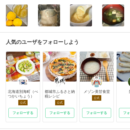
人気のユーザをフォローしよう
北海道別海町（べ
都城市ふるさと納
メゾン美甘食堂
つかいちょう）
税レシピ
公式
公式
公式
フォローする
フォローする
フォローする
フォ