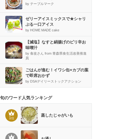
by テーブルマーク
ゼリーアイスミックスで★シャリ
ぷる一口アイス
by HOME MADE cake
【減塩】なすと絹揚げのピリ辛お
味噌汁
by 食改さん from 青森県食生活改善推進
員
ごはんが進む！イワシ缶×カブの葉
で即席おかず
by DSAデイリーストックアクション
旬のワード人気ランキング
蒸したじゃがいも
1
位
お通し