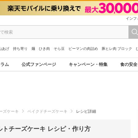
インフ
山あげ
持ち寄り
麺
ひき肉
そら豆
ピーマンの肉詰め
豚ヒレ肉 ブロック
コラム
公式ファンページ
キャンペーン・特集
食の安全
ーズケーキ
ベイクドチーズケーキ
レシピ詳細
ルトチーズケーキ レシピ・作り方