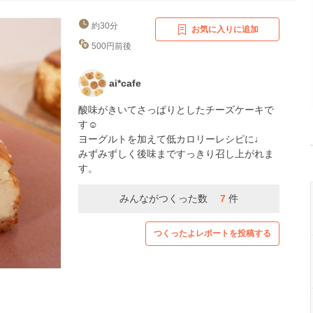
約30分
お気に入りに追加
500円前後
ai*cafe
酸味がきいてさっぱりとしたチーズケーキで
す☺
ヨーグルトを加えて低カロリーレシピに♩
みずみずしく後味まですっきり召し上がれま
す。
みんながつくった数
7
件
つくったよレポートを投稿する