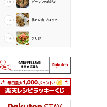
ピーマンの肉詰め
8
位
豚ヒレ肉 ブロック
9
位
ひしお
10
位