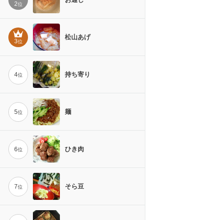
2
位
松山あげ
3
位
持ち寄り
4
位
麺
5
位
ひき肉
6
位
そら豆
7
位