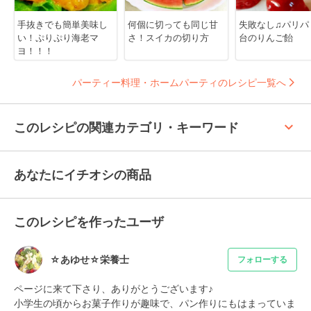
手抜きでも簡単美味し
何個に切っても同じ甘
失敗なし♫パリパ
い！ぷりぷり海老マ
さ！スイカの切り方
台のりんご飴
ヨ！！！
パーティー料理・ホームパーティのレシピ一覧へ
keyboard_arrow_up
このレシピの関連カテゴリ・キーワード
あなたにイチオシの商品
このレシピを作ったユーザ
☆あゆせ☆栄養士
フォローする
ページに来て下さり、ありがとうございます♪

小学生の頃からお菓子作りが趣味で、パン作りにもはまっていま