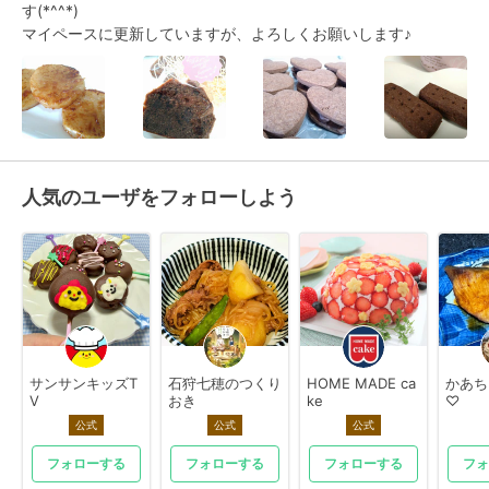
す(*^^*)

マイペースに更新していますが、よろしくお願いします♪
人気のユーザをフォローしよう
サンサンキッズT
石狩七穂のつくり
HOME MADE ca
かあち
V
おき
ke
♡
公式
公式
公式
フォローする
フォローする
フォローする
フォ