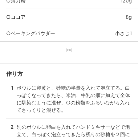
○薄力粉
120g
○ココア
8g
○ベーキングパウダー
小さじ1
【PR】
作り方
1
ボウルに卵黄と、砂糖の半量を入れて泡立てる。白
っぽくなってきたら、米油、牛乳の順に加えて全体
に馴染むように混ぜ、○の粉類をふるいながら入れ
てさっくりと混ぜる。
2
別のボウルに卵白を入れてハンドミキサーなどで泡
立て、白っぽく泡立ってきたら残りの砂糖を２回に