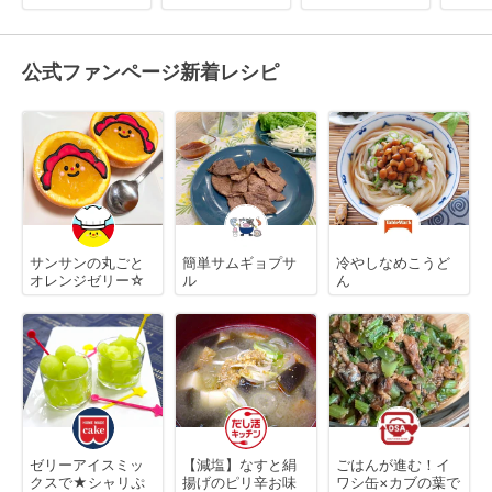
公式ファンページ新着レシピ
サンサンの丸ごと
簡単サムギョプサ
冷やしなめこうど
オレンジゼリー☆
ル
ん
ゼリーアイスミッ
【減塩】なすと絹
ごはんが進む！イ
クスで★シャリぷ
揚げのピリ辛お味
ワシ缶×カブの葉で