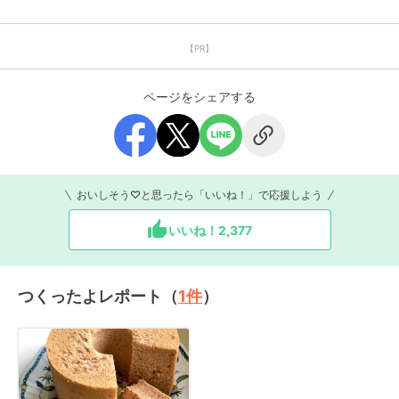
【PR】
ページをシェアする
おいしそう♡と思ったら「いいね！」で応援しよう
いいね！
2,377
つくったよレポート（
1
件
）