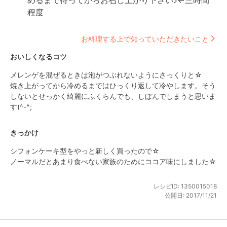
めるまで待ってからお召し上がり下さい♪←三時間
程度
お料理する上で知っていただきたいこと
おいしくなるコツ
メレンゲを混ぜるときは泡がつぶれないようにさっくりと☆

焼き上がってから冷めるまではひっくり返して冷やします。そう
しないとせっかく綺麗にふくらんでも、しぼんでしまうと思いま
す(^-^;
きっかけ
シフォンケーキ型をやっと新しく買ったので☆

ノーマルだとあまり食べない家族のためにココア味にしました☆
レシピID:
1350015018
公開日:
2017/11/21