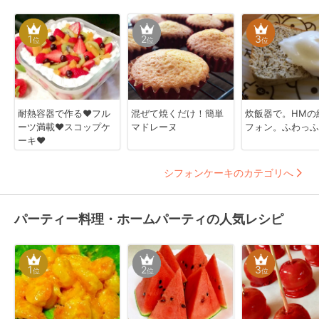
1
2
3
位
位
位
耐熱容器で作る♥フル
混ぜて焼くだけ！簡単
炊飯器で。HMの
ーツ満載❤スコップケ
マドレーヌ
フォン。ふわっふ
ーキ❤
シフォンケーキのカテゴリへ
パーティー料理・ホームパーティの人気レシピ
1
2
3
位
位
位