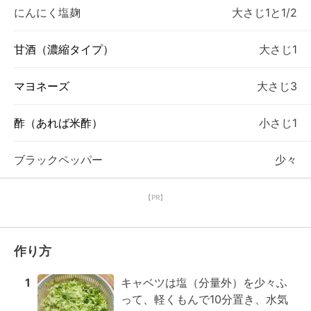
にんにく塩麹
大さじ1と1/2
甘酒（濃縮タイプ）
大さじ1
マヨネーズ
大さじ3
酢（あれば米酢）
小さじ1
ブラックペッパー
少々
【PR】
作り方
1
キャベツは塩（分量外）を少々ふ
って、軽くもんで10分置き、水気