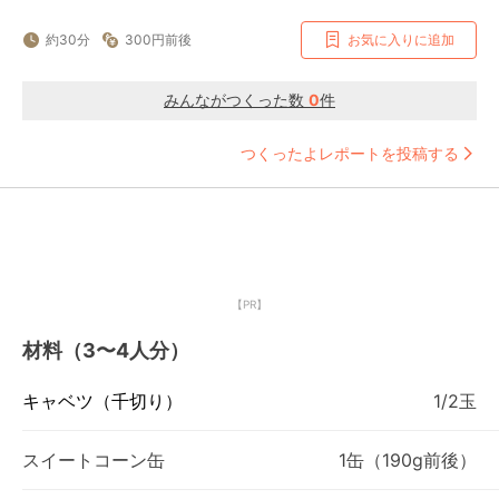
約30分
300円前後
お気に入りに追加
みんながつくった数
0
件
つくったよレポートを投稿する
【PR】
材料（3〜4人分）
キャベツ（千切り）
1/2玉
スイートコーン缶
1缶（190g前後）