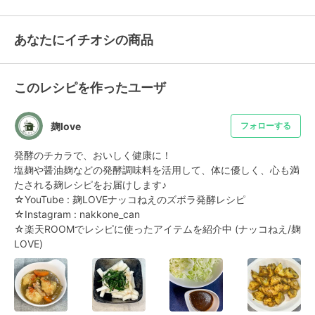
あなたにイチオシの商品
このレシピを作ったユーザ
麹love
フォローする
発酵のチカラで、おいしく健康に！

塩麹や醤油麹などの発酵調味料を活用して、体に優しく、心も満
たされる麹レシピをお届けします♪

☆YouTube : 麹LOVEナッコねえのズボラ発酵レシピ

☆Instagram : nakkone_can

☆楽天ROOMでレシピに使ったアイテムを紹介中 (ナッコねえ/麹
LOVE)