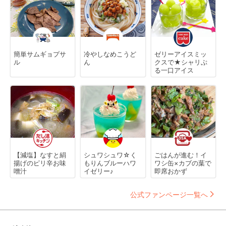
簡単サムギョプサ
冷やしなめこうど
ゼリーアイスミッ
ル
ん
クスで★シャリぷ
る一口アイス
【減塩】なすと絹
シュワシュワ☆く
ごはんが進む！イ
揚げのピリ辛お味
もりんブルーハワ
ワシ缶×カブの葉で
噌汁
イゼリー♪
即席おかず
公式ファンページ一覧へ