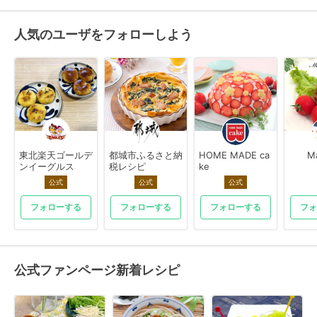
人気のユーザをフォローしよう
東北楽天ゴールデ
都城市ふるさと納
HOME MADE ca
M
ンイーグルス
税レシピ
ke
公式
公式
公式
フォローする
フォローする
フォローする
フォ
公式ファンページ新着レシピ