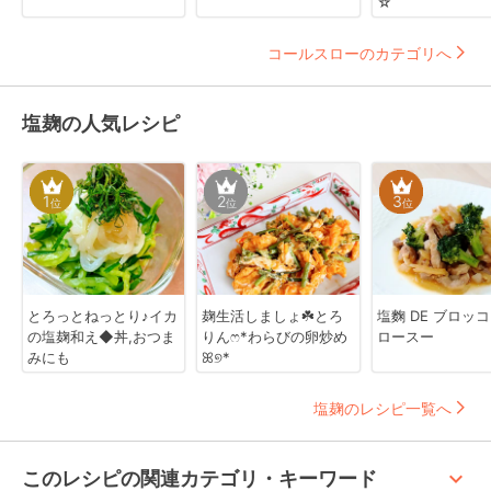
☆
コールスローのカテゴリへ
塩麹の人気レシピ
1
2
3
位
位
位
とろっとねっとり♪イカ
麹生活しましょ☘️とろ
塩麴 DE ブロッ
の塩麹和え◆丼,おつま
りんෆ*わらびの卵炒め
ロースー
みにも
ꕤ୭*
塩麹のレシピ一覧へ
keyboard_arrow_up
このレシピの関連カテゴリ・キーワード