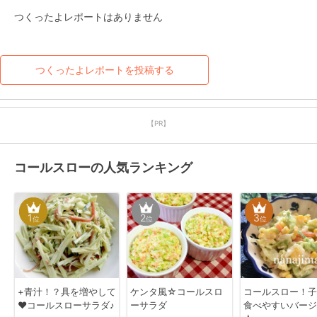
つくったよレポートはありません
つくったよレポートを投稿する
【PR】
コールスローの人気ランキング
1
2
3
位
位
位
+青汁！？具を増やして
ケンタ風☆コールスロ
コールスロー！子
❤コールスローサラダ♪
ーサラダ
食べやすいバージ