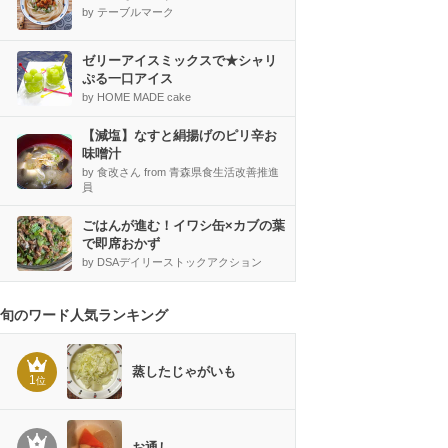
by テーブルマーク
ゼリーアイスミックスで★シャリ
ぷる一口アイス
by HOME MADE cake
【減塩】なすと絹揚げのピリ辛お
味噌汁
by 食改さん from 青森県食生活改善推進
員
ごはんが進む！イワシ缶×カブの葉
で即席おかず
by DSAデイリーストックアクション
旬のワード人気ランキング
蒸したじゃがいも
1
位
お通し