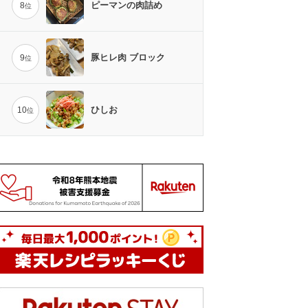
ピーマンの肉詰め
8
位
豚ヒレ肉 ブロック
9
位
ひしお
10
位