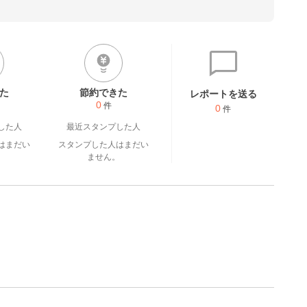
レポートを投稿して下さった
うございます☆
た
節約できた
レポートを送る
0
件
0
件
した人
最近スタンプした人
はまだい
スタンプした人はまだい
。
ません。