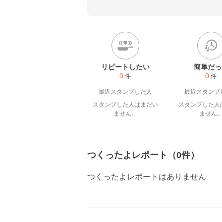
いです♪

見て下さったり、つくったよ
皆さんも、本当に、ありがと
リピートしたい
簡単だっ
0
0
件
件
最近スタンプした人
最近スタンプ
スタンプした人はまだい
スタンプした人
ません。
ません
つくったよレポート（0件）
つくったよレポートはありません