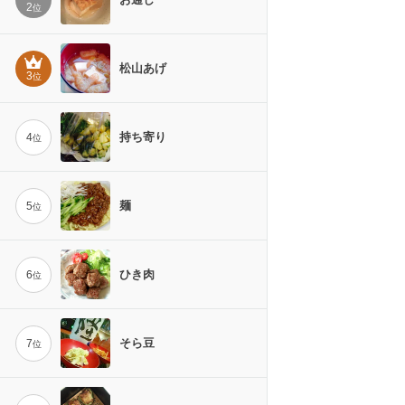
2
位
松山あげ
3
位
持ち寄り
4
位
麺
5
位
ひき肉
6
位
そら豆
7
位