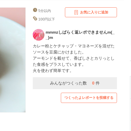
5分以内
お気に入りに追加
100円以下
mmmzしばらく返レポできませんm(_
_)m
カレー粉とケチャップ・マヨネーズを混ぜた
ソースを豆腐にかけました。
アーモンドを載せて、香ばしさとカリっとし
た食感をプラスしています。
火を使わず簡単です。
みんながつくった数
0
件
つくったよレポートを投稿する