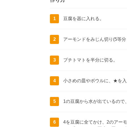
作り方
1
豆腐を器に入れる。
2
アーモンドをみじん切り(5等分
3
プチトマトを半分に切る。
4
小さめの皿やボウルに、★を入
5
1の豆腐から水が出ているので
6
4を豆腐に全てかけ、2のアー