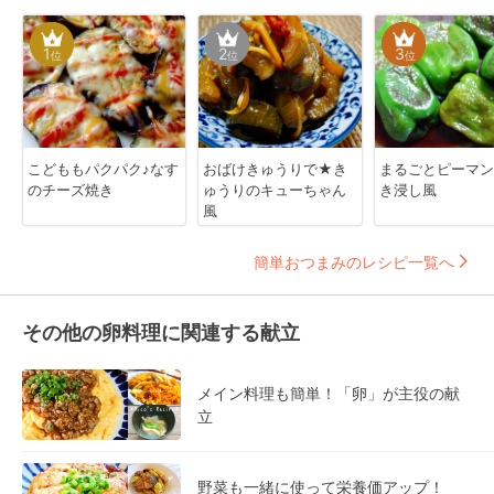
1
2
3
位
位
位
こどももパクパク♪なす
おばけきゅうりで★き
まるごとピーマン
のチーズ焼き
ゅうりのキューちゃん
き浸し風
風
簡単おつまみのレシピ一覧へ
その他の卵料理に関連する献立
メイン料理も簡単！「卵」が主役の献
立
野菜も一緒に使って栄養価アップ！