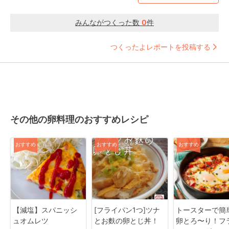
みんながつくった数
0
件
つくったよレポートを投稿する
その他の卵料理のおすすめレシピ
おすすめ
おすすめ
おすすめ
【減塩】スパニッシ
[フライパン1つ]ツナ
トースターで簡
ュオムレツ
とお麩の卵とじ丼！
卵とろ〜り！フ