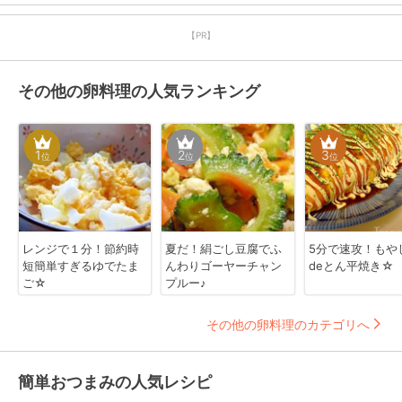
【PR】
その他の卵料理の人気ランキング
1
2
3
位
位
位
レンジで１分！節約時
夏だ！絹ごし豆腐でふ
5分で速攻！もや
短簡単すぎるゆでたま
んわりゴーヤーチャン
deとん平焼き☆
ご☆
プルー♪
その他の卵料理のカテゴリへ
簡単おつまみの人気レシピ