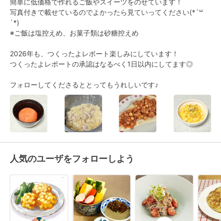
簡単に低価格で作れるご飯やスイーツをのせています！

写真付きで載せているのでよかったら見ていってください(*´꒳
`*)

※ご飯は塩控えめ、お菓子類は砂糖控えめ

2026年も、つくったよレポート楽しみにしています！

つくったよレポートの承認はなるべく1日以内にしてます◎

フォローしてくださるととってもうれしいです♪
人気のユーザをフォローしよう