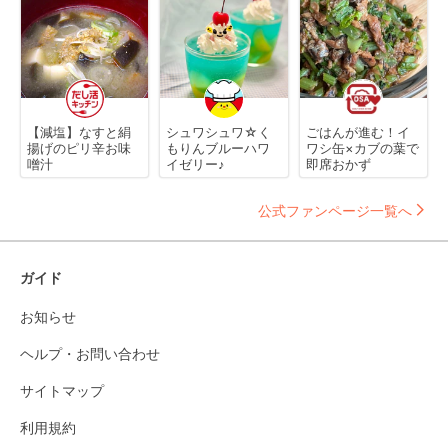
【減塩】なすと絹
シュワシュワ☆く
ごはんが進む！イ
揚げのピリ辛お味
もりんブルーハワ
ワシ缶×カブの葉で
噌汁
イゼリー♪
即席おかず
公式ファンページ一覧へ
ガイド
お知らせ
ヘルプ・お問い合わせ
サイトマップ
利用規約