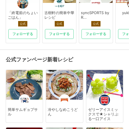
「終電前のちょい
古樹軒の簡単中華
syncSPORTS by
yuk
ごはん」
レシピ
R...
公式
公式
公式
フォローする
フォローする
フォローする
フォ
公式ファンページ新着レシピ
簡単サムギョプサ
冷やしなめこうど
ゼリーアイスミッ
ル
ん
クスで★シャリぷ
る一口アイス