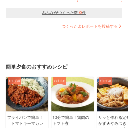
みんながつくった数
0
件
つくったよレポートを投稿する
簡単夕食のおすすめレシピ
おすすめ
おすすめ
おすすめ
フライパンで簡単！
10分で簡単！鶏肉の
サッと作れる定
トマトキーマカレ
トマト煮
かず★やみつき