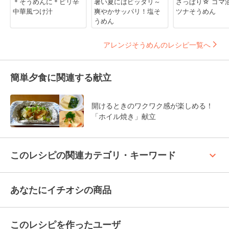
＊そうめんに＊ピリ辛
暑い夏にはピッタリ～
さっぱり☆ ゴマ
中華風つけ汁
爽やかサッパリ！塩そ
ツナそうめん
うめん
アレンジそうめんのレシピ一覧へ
簡単夕食に関連する献立
開けるときのワクワク感が楽しめる！
「ホイル焼き」献立
keyboard_arrow_up
このレシピの関連カテゴリ・キーワード
あなたにイチオシの商品
このレシピを作ったユーザ