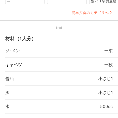
ー
単ピリ辛肉豆腐
簡単夕食のカテゴリへ
【PR】
材料（1人分）
ソ-メン
一束
キャベツ
一枚
醤油
小さじ1
酒
小さじ1
水
500cc