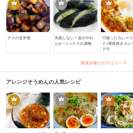
1
2
3
位
位
位
ナスの甘辛煮
失敗しない！皮のやわ
♡残ったカレーリ
らか～い♪ナスの漬物
ク♪簡単焼きカレ
ア♡
簡単夕食のカテゴリへ
アレンジそうめんの人気レシピ
1
2
3
位
位
位