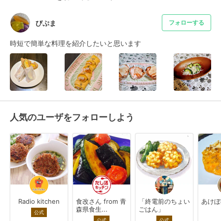
びぷま
フォローする
時短で簡単な料理を紹介したいと思います
人気のユーザをフォローしよう
Radio kitchen
食改さん from 青
「終電前のちょい
あけぼ
森県食生...
ごはん」
公式
公式
公式