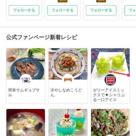
フォローする
フォローする
フォローする
フォ
公式ファンページ新着レシピ
簡単サムギョプサ
冷やしなめこうど
ゼリーアイスミッ
ル
ん
クスで★シャリぷ
る一口アイス