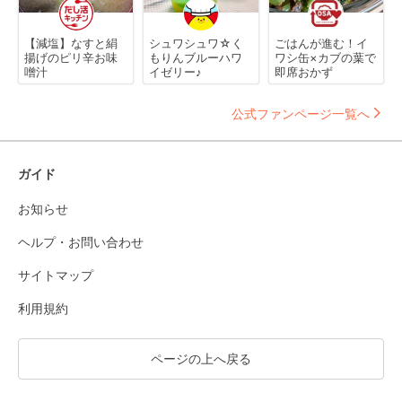
【減塩】なすと絹
シュワシュワ☆く
ごはんが進む！イ
揚げのピリ辛お味
もりんブルーハワ
ワシ缶×カブの葉で
噌汁
イゼリー♪
即席おかず
公式ファンページ一覧へ
ガイド
お知らせ
ヘルプ・お問い合わせ
サイトマップ
利用規約
ページの上へ戻る